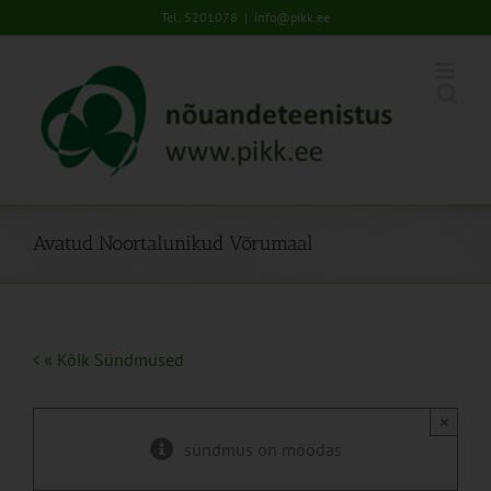
Skip
Tel: 5201078
|
info@pikk.ee
to
content
Avatud Noortalunikud Võrumaal
« Kõik Sündmused
×
sündmus on möödas