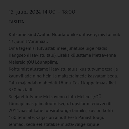
13. juuni 2024 14:00
-
18:00
TASUTA
Kutsume Sind Avatud Noortalunike üritusele, mis toimub
13. juunil Võrumaal.
Oma tegemisi tutvustab meie juhatuse liige Madis
Kängsep (Haavistu talu). Lisaks külastame Metsavenna
Meiereid (OÜ Lõunapiim).
Kohtumist alustame Haavistu talus, kus tutvume tera-ja
kaunviljade ning hein-ja maitsetaimede kasvatamisega.
Talu majandab mahedalt Lõuna-Eesti kuppelmaastikel
350 hektaril.
Seejärel tutvume Metsavenna talu Meiereis/OÜ
Lõunapiimas piimatootmisega. Lüpsifarm renoveeriti
2014. aastal kahe lüpsirobotiga farmiks, kus on kohti
160 lehmale. Karjas on ainult Eesti Punast tõugu
lehmad, keda eelistatakse musta-valge kirjule