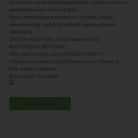
Holsteinile nende hea karjaspüsivuse, rammusa piima ja
mahetootmisesse sobivuse tõttu.
Pärast ettevõtetega tutvumist on võimalik ühiselt
einestada ning muljeid ja mõtteid jagada vabamas
õhkkonnas.
ÜRITUSE ALGUS KELL 14:00 Haavistu talus.
REGISTREERU ÜRITUSELE
SIIN:
https://forms.gle/xa2AVbEsH7T9Nr7T7
Üritusele on oodatud Eesti Noortalunikud liikmed ja
kõik maaelu huvilised.
Kohtumiseni Võrumaal!
Lisa kalendrisse