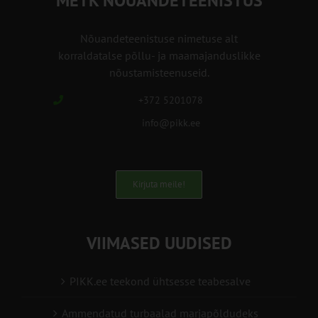
METK NÕUANDETEENISTUS
Nõuandeteenistuse nimetuse alt
korraldatalse põllu- ja maamajanduslikke
nõustamisteenuseid.
+372 5201078
info@pikk.ee
Kirjuta meile!
VIIMASED UUDISED
PIKK.ee teekond ühtsesse teabesalve
Ammendatud turbaalad marjapõldudeks