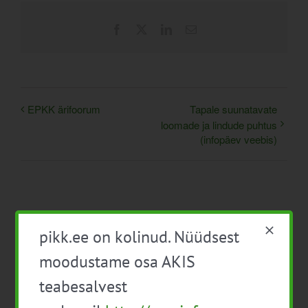
Facebook
X
LinkedIn
Email
EPKK ärifoorum
Tapale suunatavate
loomade ja lindude puhtus
(infopäev veebis)
pikk.ee on kolinud. Nüüdsest
moodustame osa AKIS
Detailid
teabesalvest