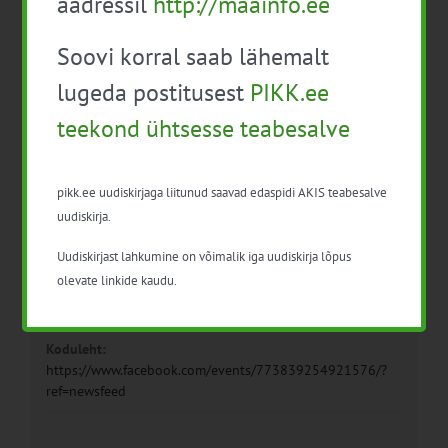
aadressil
http://maainfo.ee
Kuupäev:
13. juuni 2024
Soovi korral saab lähemalt
Aeg:
lugeda postitusest
PIKK.ee
14:00 - 18:00
teekond ühtsesse teabesalve
Hind:
Tasuta
pikk.ee uudiskirjaga liitunud saavad edaspidi AKIS teabesalve
Sündmus kategooriad:
uudiskirja.
Loomakasvatus
,
Mahemajandus
,
Taimekasvatus
,
Toiduainete tootmine
Uudiskirjast lahkumine on võimalik iga uudiskirja lõpus
olevate linkide kaudu.
Sündmus sildid:
Noortalunik
Koduleht:
https://www.facebook.com/events/773839254921576/?
ref=newsfeed