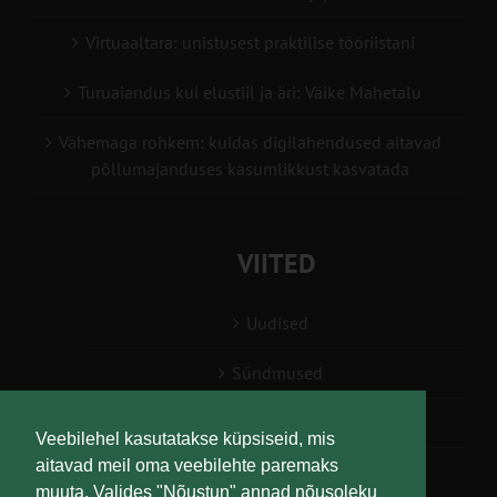
Virtuaaltara: unistusest praktilise tööriistani
Turuaiandus kui elustiil ja äri: Väike Mahetalu
Vähemaga rohkem: kuidas digilahendused aitavad
põllumajanduses kasumlikkust kasvatada
VIITED
Uudised
Sündmused
Konsulent, nõustaja
Veebilehel kasutatakse küpsiseid, mis
aitavad meil oma veebilehte paremaks
Teabesalv
muuta. Valides "Nõustun" annad nõusoleku