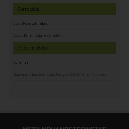
Korraldaja
Eesti Noortalunikud
Vaata Korraldaja veebilehte
Toimumiskoht
Võrumaa
Haavistu, Haavistu küla, Rõuge, 65105 Võru Maakond