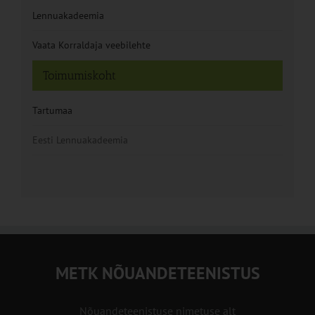
Lennuakadeemia
Vaata Korraldaja veebilehte
Toimumiskoht
Tartumaa
Eesti Lennuakadeemia
METK NÕUANDETEENISTUS
Nõuandeteenistuse nimetuse alt