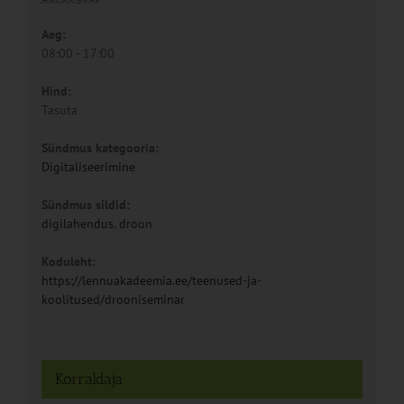
Aeg:
08:00 - 17:00
Hind:
Tasuta
Sündmus kategooria:
Digitaliseerimine
Sündmus sildid:
digilahendus
,
droon
Koduleht:
https://lennuakadeemia.ee/teenused-ja-
koolitused/drooniseminar
Korraldaja