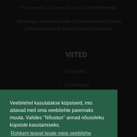
Turuaiandus kui elustiil ja äri: Väike Mahetalu
Vähemaga rohkem: kuidas digilahendused aitavad
põllumajanduses kasumlikkust kasvatada
VIITED
Uudised
Sündmused
Konsulent, nõustaja
Veebilehel kasutatakse küpsiseid, mis
aitavad meil oma veebilehte paremaks
Teabesalv
muuta. Valides "Nõustun" annad nõusoleku
küpsiste kasutamiseks.
Liitu uudiskirjaga
Rohkem teavet leiate meie veebilehe