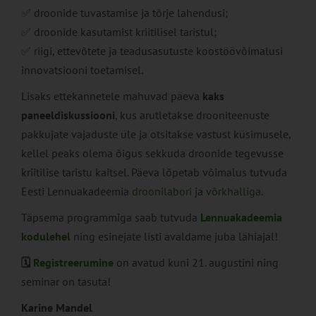
✅ droonide tuvastamise ja tõrje lahendusi;
✅ droonide kasutamist kriitilisel taristul;
✅ riigi, ettevõtete ja teadusasutuste koostöövõimalusi
innovatsiooni toetamisel.
Lisaks ettekannetele mahuvad päeva
kaks
paneeldiskussiooni
, kus arutletakse drooniteenuste
pakkujate vajaduste üle ja otsitakse vastust küsimusele,
kellel peaks olema õigus sekkuda droonide tegevusse
kriitilise taristu kaitsel. Päeva lõpetab võimalus tutvuda
Eesti Lennuakadeemia
droonilabori
ja
võrkhalliga
.
Täpsema programmiga saab tutvuda
Lennuakadeemia
kodulehel
ning esinejate listi avaldame juba lähiajal!
🗓️
Registreerumine
on avatud kuni 21. augustini ning
seminar on tasuta!
Karine Mandel