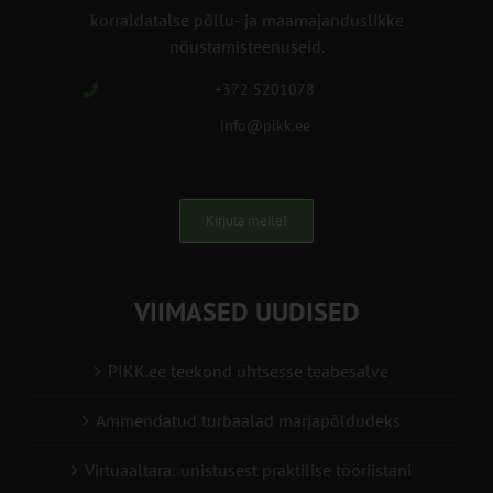
korraldatalse põllu- ja maamajanduslikke
nõustamisteenuseid.
+372 5201078
info@pikk.ee
Kirjuta meile!
VIIMASED UUDISED
PIKK.ee teekond ühtsesse teabesalve
Ammendatud turbaalad marjapõldudeks
Virtuaaltara: unistusest praktilise tööriistani