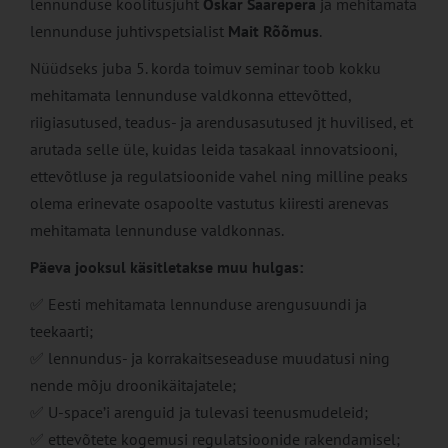
lennunduse koolitusjuht
Oskar Saarepera
ja mehitamata
lennunduse juhtivspetsialist
Mait Rõõmus
.
Nüüdseks juba 5. korda toimuv seminar toob kokku
mehitamata lennunduse valdkonna ettevõtted,
riigiasutused, teadus- ja arendusasutused jt huvilised, et
arutada selle üle, kuidas leida tasakaal innovatsiooni,
ettevõtluse ja regulatsioonide vahel ning milline peaks
olema erinevate osapoolte vastutus kiiresti arenevas
mehitamata lennunduse valdkonnas.
Päeva jooksul käsitletakse muu hulgas:
✅ Eesti mehitamata lennunduse arengusuundi ja
teekaarti;
✅ lennundus- ja korrakaitseseaduse muudatusi ning
nende mõju droonikäitajatele;
✅ U-space’i arenguid ja tulevasi teenusmudeleid;
✅ ettevõtete kogemusi regulatsioonide rakendamisel;