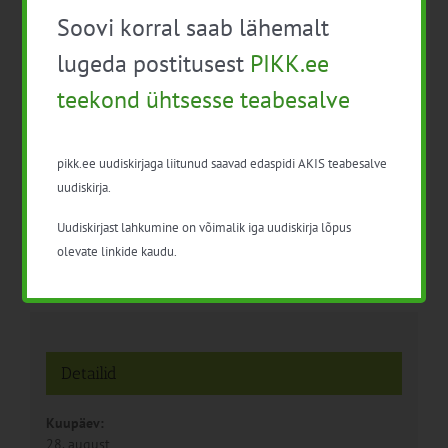
Soovi korral saab lähemalt
lugeda postitusest
PIKK.ee
teekond ühtsesse teabesalve
EPKK konverents:
EPKK infopäev:
Aiandusfoorum 2026
Põllumajandus-
ja metsandusühistute võimalused
pikk.ee uudiskirjaga liitunud saavad edaspidi AKIS teabesalve
ringmajanduses
uudiskirja.
Uudiskirjast lahkumine on võimalik iga uudiskirja lõpus
olevate linkide kaudu.
Detailid
Kuupäev:
28. august