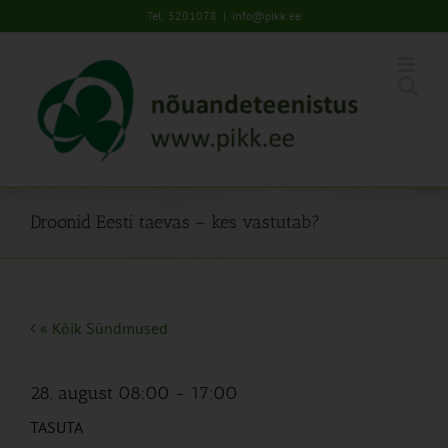
Skip
Tel: 5201078
|
info@pikk.ee
to
content
Droonid Eesti taevas – kes vastutab?
« Kõik Sündmused
28. august 08:00
-
17:00
TASUTA