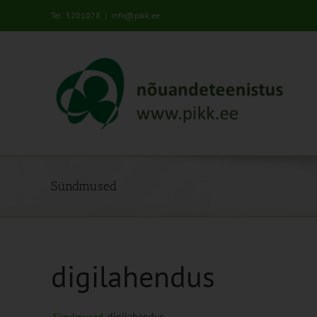
Skip
Tel: 5201078
|
info@pikk.ee
to
content
Sündmused
digilahendus
digilahendus