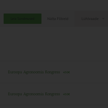
Sündmu
Näita Filtreid
Lühivaade
Leia Sündmused
Views
Navigati
Euroopa Agronoomia Kongress
450€
Euroopa Agronoomia Kongress
450€