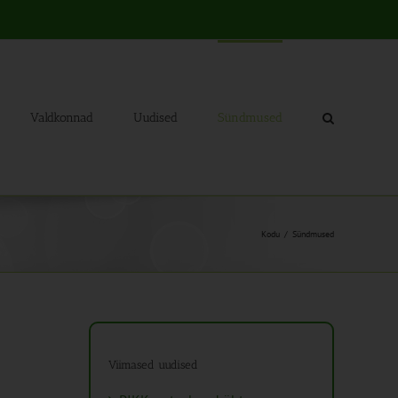
Valdkonnad
Uudised
Sündmused
Kodu
Sündmused
Viimased uudised