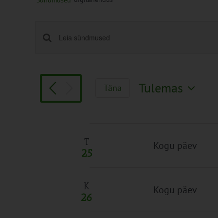
Sündmused
Sündmused
Enter
Keyword.
Search
Search
and
for
Views
Tulemas
Täna
Sündmused
Navigation
Vali
by
kuupäev.
Keyword.
T
Kogu päev
25
K
Kogu päev
26