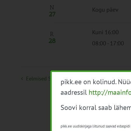
N
Kogu päev
27
Kuni 16:00
R
28
08:00
-
17:00
Eelmised
Sündmused
pikk.ee on kolinud. Nü
aadressil
http://maainf
Soovi korral saab lähem
pikk.ee uudiskirjaga liitunud saavad edaspidi