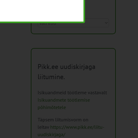
Arhiiv
Arhiiv
Pikk.ee uudiskirjaga
liitumine.
Isikuandmeid töötleme vastavalt
Isikuandmete töötlemise
põhimõtetele
Täpsem liitumisvorm on
leitav
https://www.pikk.ee/liitu-
uudiskirjaga/