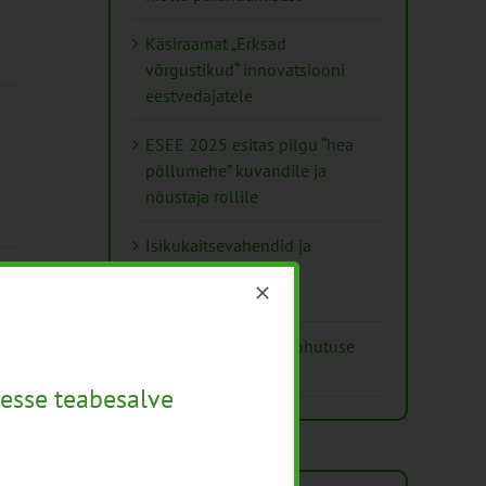
Käsiraamat „Erksad
võrgustikud“ innovatsiooni
eestvedajatele
ESEE 2025 esitas pilgu “hea
põllumehe” kuvandile ja
nõustaja rollile
Isikukaitsevahendid ja
ohutusnõuded
d
taimekaitsetöödel
Mida näitavad toiduohutuse
seirearuanded
esse teabesalve