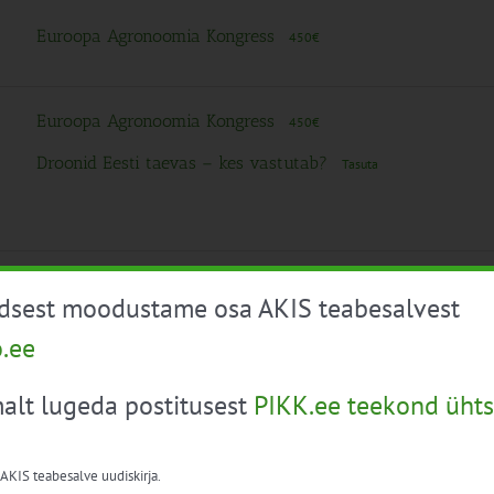
Euroopa Agronoomia Kongress
450€
Euroopa Agronoomia Kongress
450€
Droonid Eesti taevas – kes vastutab?
Tasuta
Järgmised
Sündmuse
üdsest moodustame osa AKIS teabesalvest
o.ee
Telli kalender
alt lugeda postitusest
PIKK.ee teekond ühts
 AKIS teabesalve uudiskirja.