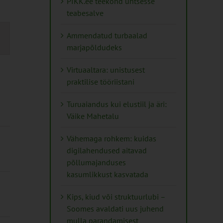
PIKK.ee teekond ühtsesse
teabesalve
s
Ammendatud turbaalad
marjapõldudeks
on
Virtuaaltara: unistusest
praktilise tööriistani
Turuaiandus kui elustiil ja äri:
Väike Mahetalu
Vähemaga rohkem: kuidas
digilahendused aitavad
põllumajanduses
kasumlikkust kasvatada
Kips, kiud või struktuurlubi –
Soomes avaldati uus juhend
mulla parandamisest