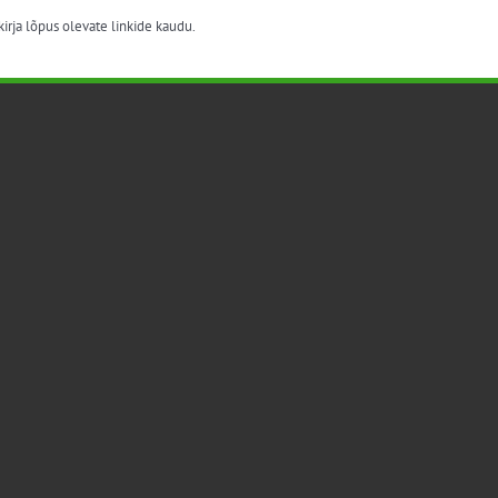
irja lõpus olevate linkide kaudu.