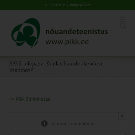
Skip
Tel: 5201078
|
info@pikk.ee
to
content
EPKK infopäev „Kuidas kaardirakendusi
kasutada?“
« Kõik Sündmused
×
sündmus on möödas