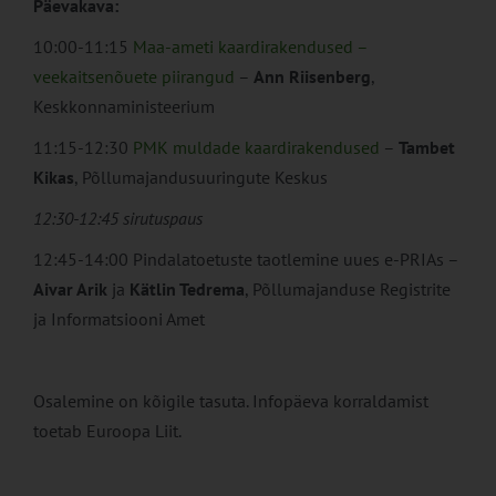
Päevakava:
10:00-11:15
Maa-ameti kaardirakendused –
veekaitsenõuete piirangud
–
Ann Riisenberg
,
Keskkonnaministeerium
11:15-12:30
PMK muldade kaardirakendused
–
Tambet
Kikas
, Põllumajandusuuringute Keskus
12:30-12:45 sirutuspaus
12:45-14:00 Pindalatoetuste taotlemine uues e-PRIAs –
Aivar Arik
ja
Kätlin Tedrema
, Põllumajanduse Registrite
ja Informatsiooni Amet
Osalemine on kõigile tasuta. Infopäeva korraldamist
toetab Euroopa Liit.