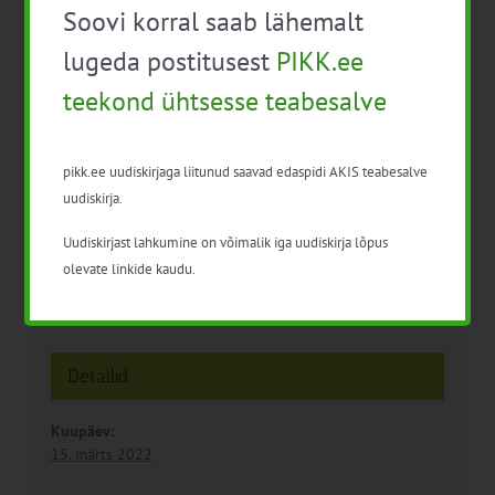
Soovi korral saab lähemalt
lugeda postitusest
PIKK.ee
teekond ühtsesse teabesalve
Veemajanduskava
Infopäev Nõuetele
avalikud arutelud
vastavus (Viljandimaa)
toimub Zoomis
pikk.ee uudiskirjaga liitunud saavad edaspidi AKIS teabesalve
uudiskirja.
Uudiskirjast lahkumine on võimalik iga uudiskirja lõpus
olevate linkide kaudu.
Detailid
Kuupäev:
15. märts 2022