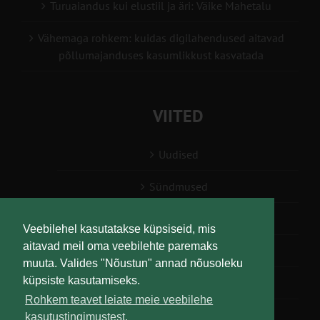
Turuaiandus kui elustiil ja äri: Väike Mahetalu
Vähemaga rohkem: kuidas digilahendused aitavad
põllumajanduses kasumlikkust kasvatada
VIITED
Uudised
Sündmused
Konsulent, nõustaja
Veebilehel kasutatakse küpsiseid, mis
aitavad meil oma veebilehte paremaks
Teabesalv
muuta. Valides "Nõustun" annad nõusoleku
küpsiste kasutamiseks.
Liitu uudiskirjaga
Rohkem teavet leiate meie veebilehe
kasutustingimustest.