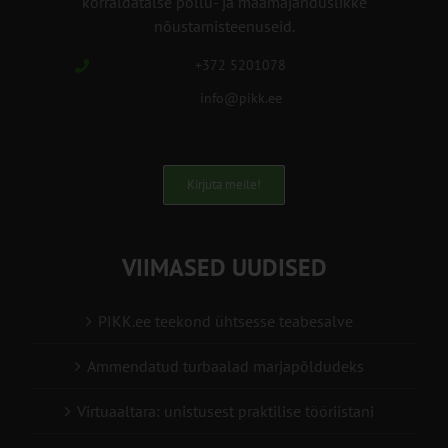
korraldatalse põllu- ja maamajanduslikke
nõustamisteenuseid.
+372 5201078
info@pikk.ee
Kirjuta meile!
VIIMASED UUDISED
PIKK.ee teekond ühtsesse teabesalve
Ammendatud turbaalad marjapõldudeks
Virtuaaltara: unistusest praktilise tööriistani