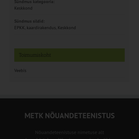
Sündmus kategooria:
Keskkond
Sündmus sildid:
EPKK
,
kaardirakendus
,
Keskkond
Toimumiskoht
Veebis
METK NÕUANDETEENISTUS
Nõuandeteenistuse nimetuse alt