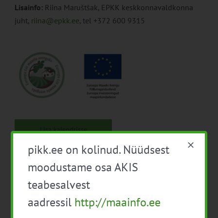
Lisainfo:
Riina Maruštšak, EPKK keskkonnavaldkonna
juht,
riina@epkk.ee
, tel +372 600 9315
Lisa kalendrisse
pikk.ee on kolinud. Nüüdsest
moodustame osa AKIS
teabesalvest
aadressil
http://maainfo.ee
Facebook
X
LinkedIn
Email