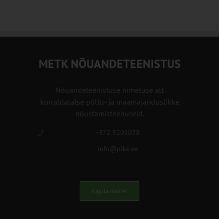
METK NÕUANDETEENISTUS
Nõuandeteenistuse nimetuse alt
korraldatalse põllu- ja maamajanduslikke
nõustamisteenuseid.
+372 5201078
info@pikk.ee
Kirjuta meile!