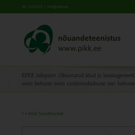
Skip
Tel: 5201078
|
info@pikk.ee
to
content
EPKK infopäev „Ohustatud tõud ja loomageneetil
eesti hobune, eesti raskeveohobune, tori hobune
« Kõik Sündmused