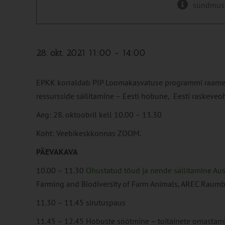
sündmus
28. okt. 2021 11:00
-
14:00
EPKK korraldab PIP Loomakasvatuse programmi raames 
ressursside säilitamine – Eesti hobune, Eesti raskeve
Aeg: 28. oktoobril kell 10.00 – 13.30
Koht: Veebikeskkonnas ZOOM.
PÄEVAKAVA
10.00 – 11.30
Ohustatud tõud ja nende säilitamine Aust
Farming and Biodiversity of Farm Animals, AREC Raumb
11.30 – 11.45 sirutuspaus
11.45 – 12.45 Hobuste söötmine – toitainete omastami