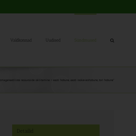
Valdkonnad
Uudised
Sündmused
omageneetiliste ressursside säilitamine – eesti hobune, eesti raskeveohobune, tori hobune“
Detailid