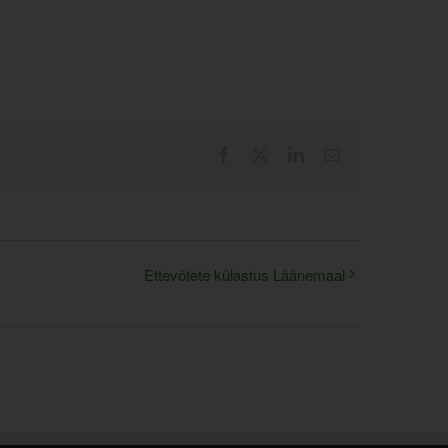
Facebook
X
LinkedIn
Email
Ettevõtete külastus Läänemaal