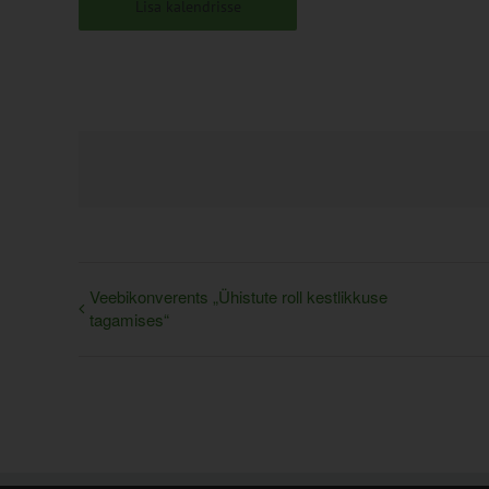
Lisa kalendrisse
Veebikonverents „Ühistute roll kestlikkuse
tagamises“