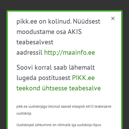
pikk.ee on kolinud. Nüüdsest
moodustame osa AKIS
Detailid
teabesalvest
aadressil
http://maainfo.ee
Kuupäev:
12. aug. 2021
Soovi korral saab lähemalt
Aeg:
09:30 - 12:30
lugeda postitusest
PIKK.ee
teekond ühtsesse teabesalve
Sündmus kategooria:
Aiandus
pikk.ee uudiskirjaga liitunud saavad edaspidi AKIS teabesalve
uudiskirja.
Korraldaja
Uudiskirjast lahkumine on võimalik iga uudiskirja lõpus