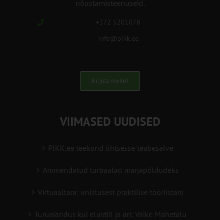
nõustamisteenuseid.
+372 5201078
info@pikk.ee
Kirjuta meile!
VIIMASED UUDISED
PIKK.ee teekond ühtsesse teabesalve
Ammendatud turbaalad marjapõldudeks
Virtuaaltara: unistusest praktilise tööriistani
Turuaiandus kui elustiil ja äri: Väike Mahetalu