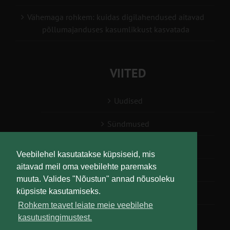
Vähemaga rohkem: kuidas digilahendused aitavad
põllumajanduses kasumlikkust kasvatada
VIITED
Uudised
Sündmused
Konsulent, nõustaja
Veebilehel kasutatakse küpsiseid, mis
aitavad meil oma veebilehte paremaks
Teabesalv
muuta. Valides "Nõustun" annad nõusoleku
küpsiste kasutamiseks.
Liitu uudiskirjaga
Rohkem teavet leiate meie veebilehe
kasutustingimustest.