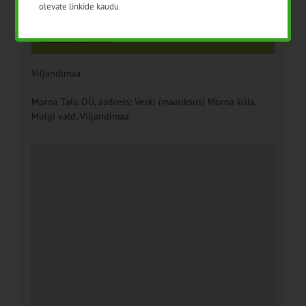
olevate linkide kaudu.
Eesti Maaülikool
Toimumiskoht
Viljandimaa
Morna Talu OÜ, aadress: Veski (maaüksus) Morna küla,
Mulgi vald, Viljandimaa