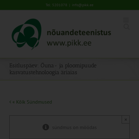
Skip
Tel: 5201078
|
info@pikk.ee
to
content
Esitluspäev: Õuna- ja ploomipuude
kasvatustehnoloogia äriaias
« Kõik Sündmused
×
sündmus on möödas