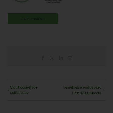
Lisa kalendrisse
Facebook
X
LinkedIn
Email
Sibulköögiviljade
Taimekaitse esitluspäev
esitluspäev
Eesti Maaülikoolis