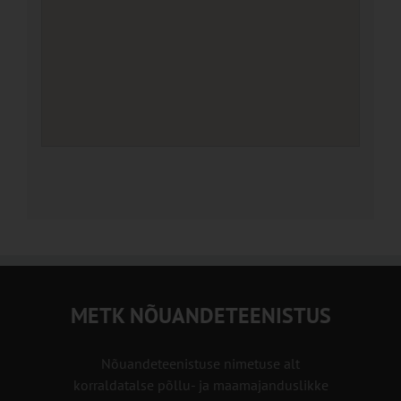
METK NÕUANDETEENISTUS
Nõuandeteenistuse nimetuse alt
korraldatalse põllu- ja maamajanduslikke