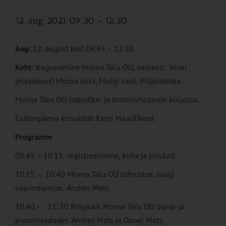
12. aug. 2021 09:30
-
12:30
Aeg:
12. august kell 09.45 – 12.30
Koht:
Kogunemine Morna Talu OÜ, aadress: Veski
(maaüksus) Morna küla, Mulgi vald, Viljandimaa.
Morna Talu OÜ istandike ja tootmishoonete külastus.
Esitluspäeva korraldab Eesti Maaülikool
Programm
09.45 – 10.15 registreerimine, kohv ja pirukad.
10.15 – 10.40 Morna Talu OÜ tutvustus, saagi
väärindamine. Andres Mets
10.40 – 11. 30 Ringkäik Morna Talu OÜ õuna- ja
ploomiaedades. Andres Mets ja Danel Mets