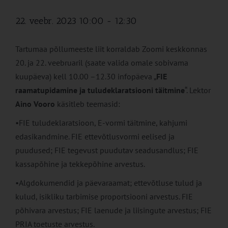
22. veebr. 2023 10:00
-
12:30
Tartumaa põllumeeste liit korraldab Zoomi keskkonnas
20. ja 22. veebruaril (saate valida omale sobivama
kuupäeva) kell 10.00 –12.30 infopäeva „
FIE
raamatupidamine ja tuludeklaratsiooni täitmine
“. Lektor
Aino Vooro
käsitleb teemasid:
•FIE tuludeklaratsioon, E-vormi täitmine, kahjumi
edasikandmine. FIE ettevõtlusvormi eelised ja
puudused; FIE tegevust puudutav seadusandlus; FIE
kassapõhine ja tekkepõhine arvestus.
•Algdokumendid ja päevaraamat; ettevõtluse tulud ja
kulud, isikliku tarbimise proportsiooni arvestus. FIE
põhivara arvestus; FIE laenude ja liisingute arvestus; FIE
PRIA toetuste arvestus.