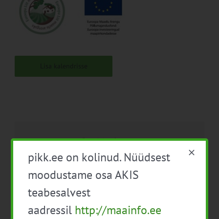
Lisa kalendrisse
Facebook
X
LinkedIn
Email
pikk.ee on kolinud. Nüüdsest
moodustame osa AKIS
teabesalvest
Baltic Agro siloseminar
EPKK infopäev „Infopäev
aadressil
http://maainfo.ee
piima väikekäitlejatele“