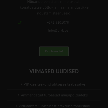
Nõuandeteenistuse nimetuse alt
korraldatalse põllu- ja maamajanduslikke
nõustamisteenuseid.
+372 5201078
info@pikk.ee
Kirjuta meile!
VIIMASED UUDISED
PIKK.ee teekond ühtsesse teabesalve
Ammendatud turbaalad marjapõldudeks
Virtuaaltara: unistusest praktilise tööriistani