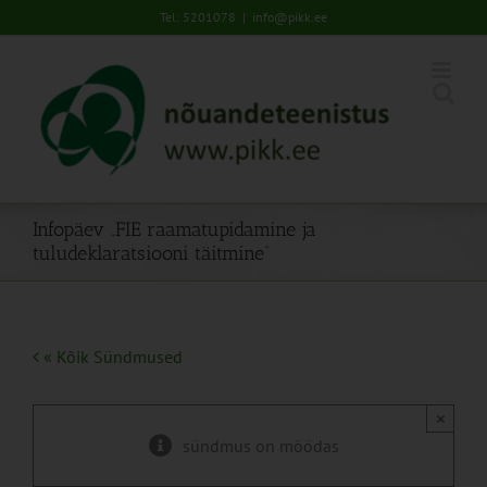
Skip
Tel: 5201078
|
info@pikk.ee
to
content
Infopäev „FIE raamatupidamine ja
tuludeklaratsiooni täitmine“
« Kõik Sündmused
×
sündmus on möödas