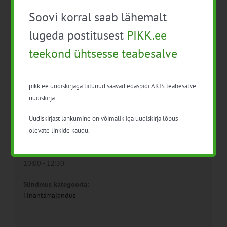
Soovi korral saab lähemalt
lugeda postitusest
PIKK.ee
teekond ühtsesse teabesalve
pikk.ee uudiskirjaga liitunud saavad edaspidi AKIS teabesalve
Detailid
uudiskirja.
Uudiskirjast lahkumine on võimalik iga uudiskirja lõpus
Kuupäev:
olevate linkide kaudu.
22. veebr. 2023
Aeg:
10:00 - 12:30
Sündmus kategooria:
Finantsmajandus