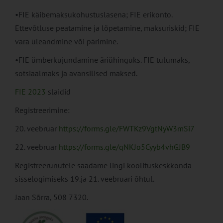
•FIE käibemaksukohustuslasena; FIE erikonto.
Ettevõtluse peatamine ja lõpetamine, maksuriskid; FIE
vara üleandmine või pärimine.
•FIE ümberkujundamine äriühinguks. FIE tulumaks,
sotsiaalmaks ja avansilised maksed.
FIE 2023
slaidid
Registreerimine:
20. veebruar
https://forms.gle/FWTKz9VgtNyW3mSi7
22. veebruar
https://forms.gle/qNKJo5Cyyb4vhGJB9
Registreerunutele saadame lingi koolituskeskkonda
sisselogimiseks 19.ja 21. veebruari õhtul.
Jaan Sõrra, 508 7320.