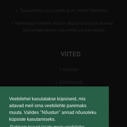
Turuaiandus kui elustiil ja äri: Väike Mahetalu
Vähemaga rohkem: kuidas digilahendused aitavad
põllumajanduses kasumlikkust kasvatada
VIITED
Uudised
Sündmused
Konsulent, nõustaja
Veebilehel kasutatakse küpsiseid, mis
aitavad meil oma veebilehte paremaks
Teabesalv
muuta. Valides "Nõustun" annad nõusoleku
küpsiste kasutamiseks.
Liitu uudiskirjaga
Rohkem teavet leiate meie veebilehe