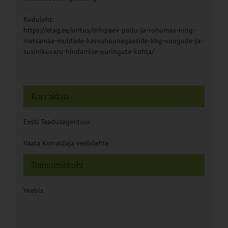
Koduleht:
https://etag.ee/uritus/infopaev-pollu-ja-rohumaa-ning-
metsamaa-muldade-kasvuhoonegaaside-khg-voogude-ja-
susinikuvaru-hindamise-uuringute-kohta/
Korraldaja
Eesti Teadusagentuur
Vaata Korraldaja veebilehte
Toimumiskoht
Veebis