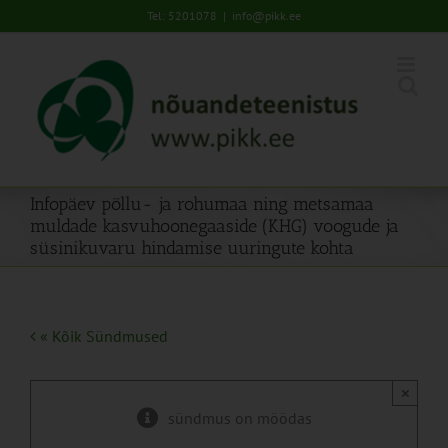
Skip
Tel: 5201078
|
info@pikk.ee
to
content
Infopäev põllu- ja rohumaa ning metsamaa
muldade kasvuhoonegaaside (KHG) voogude ja
süsinikuvaru hindamise uuringute kohta
« Kõik Sündmused
×
sündmus on möödas