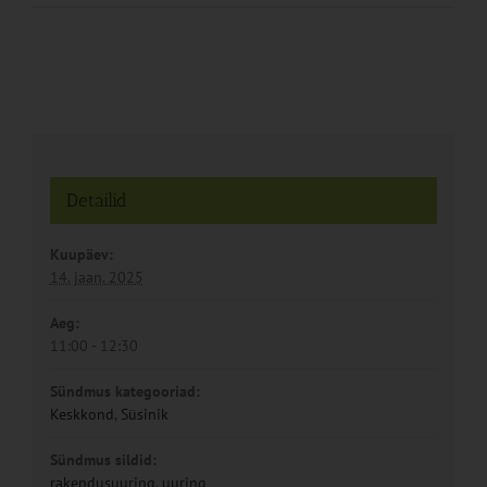
Detailid
Kuupäev:
14. jaan. 2025
Aeg:
11:00 - 12:30
Sündmus kategooriad:
Keskkond
,
Süsinik
Sündmus sildid:
rakendusuuring
,
uuring