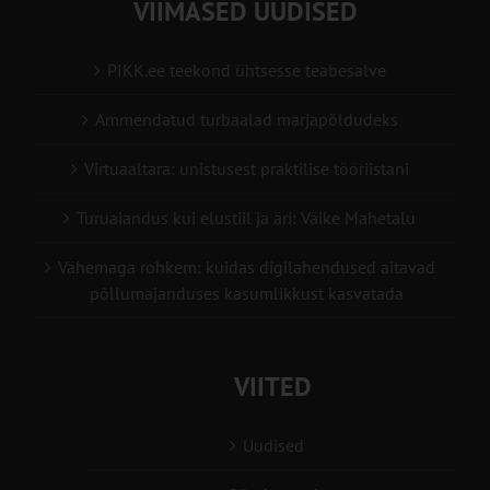
VIIMASED UUDISED
PIKK.ee teekond ühtsesse teabesalve
Ammendatud turbaalad marjapõldudeks
Virtuaaltara: unistusest praktilise tööriistani
Turuaiandus kui elustiil ja äri: Väike Mahetalu
Vähemaga rohkem: kuidas digilahendused aitavad
põllumajanduses kasumlikkust kasvatada
VIITED
Uudised