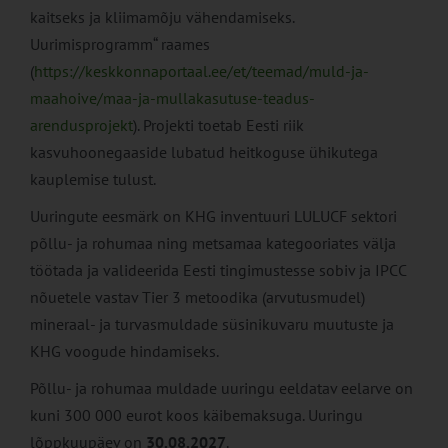
kaitseks ja kliimamõju vähendamiseks.
Uurimisprogramm“ raames
(
https://keskkonnaportaal.ee/et/teemad/muld-ja-
maahoive/maa-ja-mullakasutuse-teadus-
arendusprojekt
). Projekti toetab Eesti riik
kasvuhoonegaaside lubatud heitkoguse ühikutega
kauplemise tulust.
Uuringute eesmärk on KHG inventuuri LULUCF sektori
põllu- ja rohumaa ning metsamaa kategooriates välja
töötada ja valideerida Eesti tingimustesse sobiv ja IPCC
nõuetele vastav Tier 3 metoodika (arvutusmudel)
mineraal- ja turvasmuldade süsinikuvaru muutuste ja
KHG voogude hindamiseks.
Põllu- ja rohumaa muldade uuringu eeldatav eelarve on
kuni 300 000 eurot koos käibemaksuga. Uuringu
lõppkuupäev on
30.08.2027
.