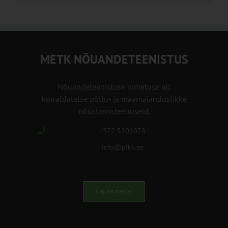
METK NÕUANDETEENISTUS
Nõuandeteenistuse nimetuse alt
korraldatalse põllu- ja maamajanduslikke
nõustamisteenuseid.
+372 5201078
info@pikk.ee
Kirjuta meile!