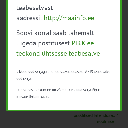
liina.eek@etag.ee
teabesalvest
+372 5300 1912
aadressil
http://maainfo.ee
Soovi korral saab lähemalt
Lisa kalendrisse
lugeda postitusest
PIKK.ee
teekond ühtsesse teabesalve
pikk.ee uudiskirjaga liitunud saavad edaspidi AKIS teabesalve
Facebook
X
LinkedIn
Email
uudiskirja.
Uudiskirjast lahkumine on võimalik iga uudiskirja lõpus
olevate linkide kaudu.
Keemilised ohud toidus
Innovatsioon ja
praktilised lahendused
söötmisel