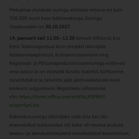
Metsamaa muldade uuringu eeldatav eelarve on kuni
700 000 eurot koos käibemaksuga. Uuringu
lõppkuupäev on
30.10.2027
.
14. jaanuaril kell 11.00–12.30
toimub infotund, kus
Eesti Teadusagentuur koos projekti läbiviijate
Keskkonnaagentuuri, Kliimaministeeriumi ning
Regionaal- ja Põllumajandusministeeriumiga esitlevad
oma ootusi ja on võimalik küsida lisainfot. Kohtumine
salvestatakse ja salvestis jääb järelvaadatavaks kuni
konkursi sulgumiseni. Registreeru infotunnile
siin:
https://forms.office.com/e/AYfacX0PBM?
origin=lprLink.
Rakendusuuringu läbiviijaks saab olla kas üks
evalveeritud teaduasutus või kahe või enama asutuse
teadus- ja arendustöötajatest moodustatud konsortsium,