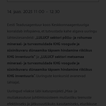
14. jaan. 2025 11:00
-
12:30
Eesti Teadusagentuur koos Keskkonnaagentuuriga
korraldab infopäeva, et tutvustada kahe algava uuringu
lähteülesandeid:
„LULUCF sektori põllu- ja rohumaa
mineraal- ja turvasmuldade KHG voogude ja
süsinikuvaru dünaamika täpsem hindamine riiklikus
KHG inventuuris“
ja
„LULUCF sektori metsamaa
mineraal- ja turvasmuldade KHG voogude ja
süsinikuvaru dünaamika täpsem hindamine riiklikus
KHG inventuuris
“. Uuringute konkursid avanevad
lähiajal.
Uuringud viiakse läbi katusprojekti „Maa- ja
mullakasutuse juhtimissüsteem mullastiku teenuste
efektiivseks ja jätkusuutlikuks kasutamiseks, elurikkuse