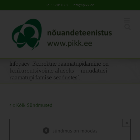
Skip
Tel: 5201078
|
info@pikk.ee
to
content
Infopäev „Korrektne raamatupidamine on
konkurentsivõime aluseks – muudatusi
raamatupidamise seadustes“.
« Kõik Sündmused
×
sündmus on möödas