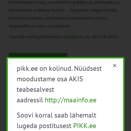
kalendripäeva tasu arvutamine; puhkus ja puhkusetasu;
kasutamata puhkuse hüvitis – lõpparve; haigushüvitis;
keskmise kuutasu arvutamine koondamise puhul;
õppepuhkuse tasu arvutamine.
Soovitav eelregistreerimine
ttl[A]kodu.ee
või 736 6955.
Lisa kalendrisse
pikk.ee on kolinud. Nüüdsest
moodustame osa AKIS
teabesalvest
aadressil
http://maainfo.ee
Facebook
X
LinkedIn
Email
Soovi korral saab lähemalt
lugeda postitusest
PIKK.ee