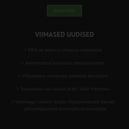
Kirjuta meile!
VIIMASED UUDISED
PIKK.ee teekond ühtsesse teabesalve
Ammendatud turbaalad marjapõldudeks
Virtuaaltara: unistusest praktilise tööriistani
Turuaiandus kui elustiil ja äri: Väike Mahetalu
Vähemaga rohkem: kuidas digilahendused aitavad
põllumajanduses kasumlikkust kasvatada