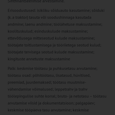
Sihtfinantseerimise arvestamine.
Erisoodustused: isikliku sõiduauto kasutamine; sõiduki
(k. a traktor) tasuta või soodushinnaga kasutada
andmine; laenu andmine; töölähetuse maksustamine;
koolituskulud; esinduskulude maksustamine;
ettevõtlusega mitteseotud kulude maksustamine;
töötajate toitlustamisega ja tööriietega seotud kulud;
töötajate tervisega seotud kulude maksustamine;
kingituste annetuste maksustamine
Palk: keskmise töötasu ja puhkusetasu arvutamine;
töötasu osad: põhitöötasu, lisatasud, hüvitised,
preemiad, juurdemaksed; töötasu muutmise-
vähendamise võimalused; leppetrahv ja trahv
töölepingulise suhte korral; bruto- ja netotasu – töötasu
arvutamise viisid ja dokumentatsioon; palgapäev;
keskmise tööpäeva tasu arvutamine; keskmise