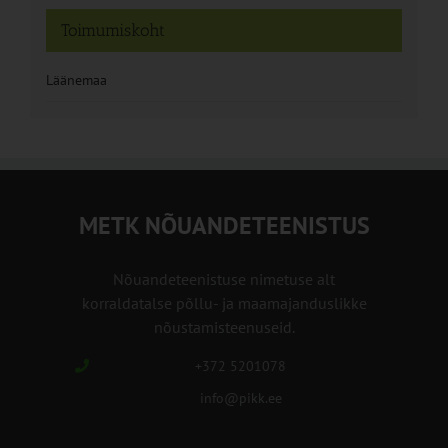
Toimumiskoht
Läänemaa
METK NÕUANDETEENISTUS
Nõuandeteenistuse nimetuse alt
korraldatalse põllu- ja maamajanduslikke
nõustamisteenuseid.
+372 5201078
info@pikk.ee