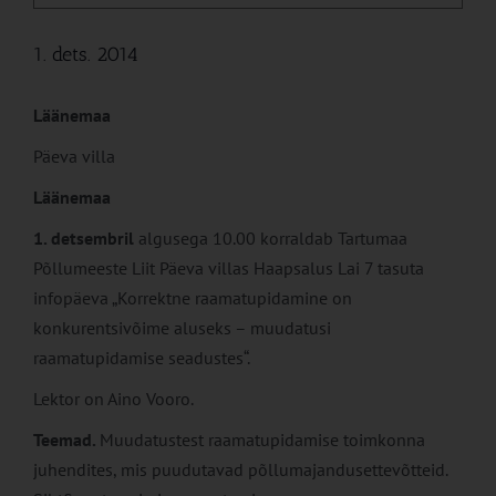
1. dets. 2014
Läänemaa
Päeva villa
Läänemaa
1. detsembril
algusega 10.00 korraldab Tartumaa
Põllumeeste Liit Päeva villas Haapsalus Lai 7 tasuta
infopäeva „Korrektne raamatupidamine on
konkurentsivõime aluseks – muudatusi
raamatupidamise seadustes“.
Lektor on Aino Vooro.
Teemad.
Muudatustest raamatupidamise toimkonna
juhendites, mis puudutavad põllumajandusettevõtteid.