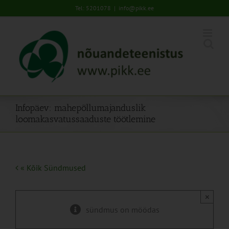
Skip
Tel: 5201078
|
info@pikk.ee
to
content
Infopäev: mahepõllumajanduslik
loomakasvatussaaduste töötlemine
« Kõik Sündmused
×
sündmus on möödas