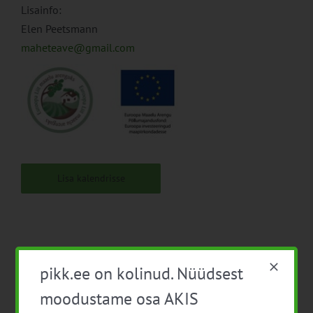
Lisainfo:
Elen Peetsmann
maheteave@gmail.com
Lisa kalendrisse
pikk.ee on kolinud. Nüüdsest
Facebook
X
LinkedIn
Email
moodustame osa AKIS