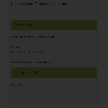
Loomakasvatus
,
Toiduainete tootmine
Korraldaja
Eesti Maaülikooli Mahekeskus
Email
mahekeskus@emu.ee
Vaata Korraldaja veebilehte
Toimumiskoht
Järvamaa