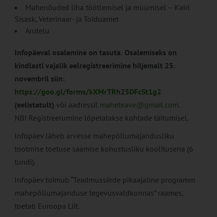
Mahenõuded liha töötlemisel ja müümisel – Kairi
Sisask, Veterinaar- ja Toiduamet
Arutelu
Infopäeval osalemine on tasuta.
Osalemiseks on
kindlasti vajalik eelregistreerimine hiljemalt 25.
novembril siin:
https://goo.gl/forms/kXMrTRh25DFcSt1g2
(eelistatult)
või aadressil
maheteave@gmail.com
.
NB! Registreerumine lõpetatakse kohtade täitumisel.
Infopäev läheb arvesse mahepõllumajandusliku
tootmise toetuse saamise kohustusliku koolitusena (6
tundi).
Infopäev toimub “Teadmussiirde pikaajaline programm
mahepõllumajanduse tegevusvaldkonnas” raames,
toetab Euroopa Liit.