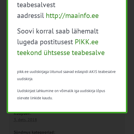
teabesalvest
aadressil
http://maainfo.ee
Infopäev Ravimite
Veeseaduse
vastutustundlik
Soovi korral saab lähemalt
muudatused
kasutamine (lambad)
lugeda postitusest
PIKK.ee
teekond ühtsesse teabesalve
pikk.ee uudiskirjaga liitunud saavad edaspidi AKIS teabesalve
uudiskirja.
Uudiskirjast lahkumine on võimalik iga uudiskirja lõpus
olevate linkide kaudu.
Detailid
Kuupäev:
3. dets. 2018
Sündmus kategooriad: