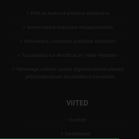
PIKK.ee teekond ühtsesse teabesalve
Ammendatud turbaalad marjapõldudeks
Virtuaaltara: unistusest praktilise tööriistani
Turuaiandus kui elustiil ja äri: Väike Mahetalu
Vähemaga rohkem: kuidas digilahendused aitavad
põllumajanduses kasumlikkust kasvatada
VIITED
Uudised
Sündmused