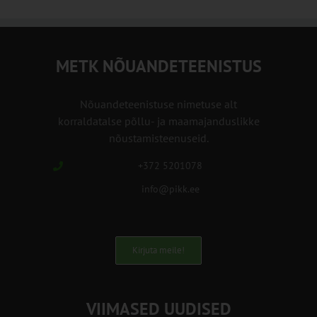
METK NÕUANDETEENISTUS
Nõuandeteenistuse nimetuse alt
korraldatalse põllu- ja maamajanduslikke
nõustamisteenuseid.
+372 5201078
info@pikk.ee
Kirjuta meile!
VIIMASED UUDISED