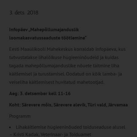
3. dets. 2018
Infopäev „Mahepõllumajanduslik
loomakasvatussaaduste töötlemine“
Eesti Maaülikooli Mahekeskus korraldab infopäeva, kus
tutvustatakse lihalõikuse hügieeninõudeid ja kuidas
tagada mahepõllumajanduslike nõuete täitmine liha
käitlemisel ja turustamisel. Oodatud on kõik lamba- ja
veiseliha käitlemisest huvitatud mahetootjad.
Aeg: 3. detsember kell 11-16
Koht: Särevere mõis, Särevere alevik, Türi vald, Järvamaa
Programm
Lihakäitlemise hügieeninõuded toiduseaduse alusel
– Kristi Kadak, Veterinaar- ja Toiduamet