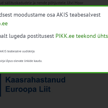
d säilituskadudele ja nende põhjustele. Ulvi Moor
test teadusuuringutest Eestis: InNoBaHort ja MARTA
üdsest moodustame osa AKIS teabesalvest
 häirete tundmaõppimine visuaalsete tunnuste alusel.
o.ee
sed põhjused
erimine hiljemalt
1.11.2024
SIIN
alt lugeda postitusest
PIKK.ee teekond ühts
se kohtade täitumisel enne registreerimistähtaega.
itusena.
 AKIS teabesalve uudiskirja.
kaajaline programm põllumajanduse, toidu ja
irja lõpus olevate linkide kaudu.
mes; Rahastamisallikas: Euroopa Maaelu