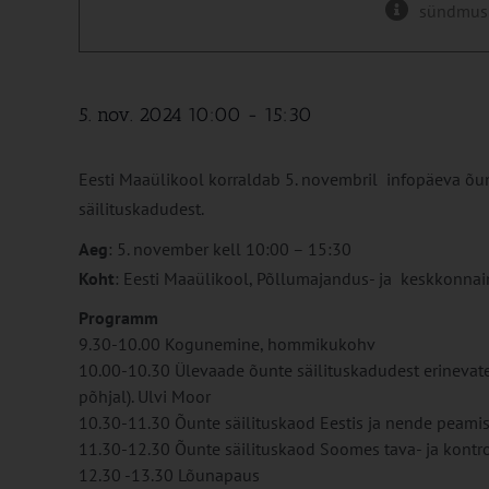
sündmus
5. nov. 2024 10:00
-
15:30
Eesti Maaülikool korraldab 5. novembril infopäeva õuna
säilituskadudest.
Aeg
: 5. november kell 10:00 – 15:30
Koht
: Eesti Maaülikool, Põllumajandus- ja keskkonnains
Programm
9.30-10.00 Kogunemine, hommikukohv
10.00-10.30 Ülevaade õunte säilituskadudest erinevates 
põhjal). Ulvi Moor
10.30-11.30 Õunte säilituskaod Eestis ja nende peami
11.30-12.30 Õunte säilituskaod Soomes tava- ja kontrol
12.30 -13.30 Lõunapaus