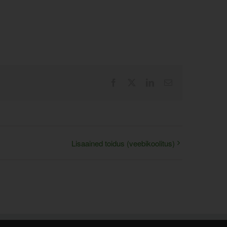
Facebook
X
LinkedIn
Email
Lisaained toidus (veebikoolitus)