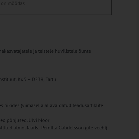
 on möödas
kasvatajatele ja teistele huvilistele õunte
tituut, Kr. 5 – D239, Tartu
riikides (viimasel ajal avaldatud teadusartiklite
sed põhjused. Ulvi Moor
litud atmosfääris. Pernilla Gabrielsson (üle veebi)