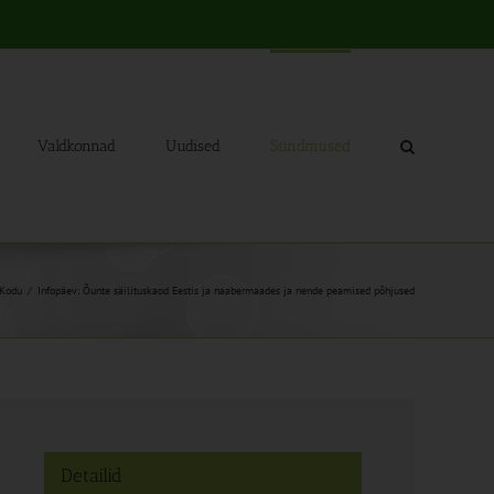
Valdkonnad
Uudised
Sündmused
Kodu
Infopäev: Õunte säilituskaod Eestis ja naabermaades ja nende peamised põhjused
Detailid