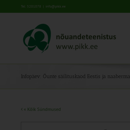
Skip
Tel: 5201078
|
info@pikk.ee
to
content
Infopäev: Õunte säilituskaod Eestis ja naaber
« Kõik Sündmused