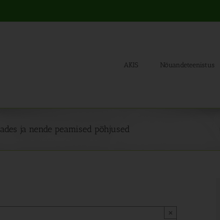
AKIS
Nõuandeteenistus
maades ja nende peamised põhjused
×