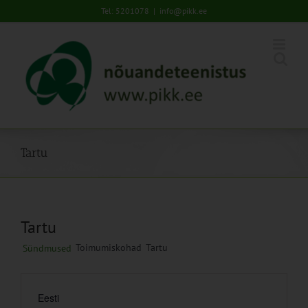
Skip
Tel: 5201078
|
info@pikk.ee
to
content
Tartu
Tartu
Toimumiskohad
Tartu
Sündmused
Eesti