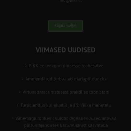
info@pikk.ee
Kirjuta meile!
VIIMASED UUDISED
PIKK.ee teekond ühtsesse teabesalve
Ammendatud turbaalad marjapõldudeks
Virtuaaltara: unistusest praktilise tööriistani
Turuaiandus kui elustiil ja äri: Väike Mahetalu
Vähemaga rohkem: kuidas digilahendused aitavad
põllumajanduses kasumlikkust kasvatada