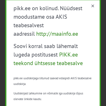
november 2026
pikk.ee on kolinud. Nüüdsest
moodustame osa AKIS
20. november 09:00
-
16:30
R
20
teabesalvest
Koolitus “Liha ja lihatoodete kvaliteet”
aadressil
http://maainfo.ee
Tartu
, Eesti
Tasuta
Soovi korral saab lähemalt
lugeda postitusest
PIKK.ee
27. november 10:00
-
15:30
R
27
teekond ühtsesse teabesalve
Koolitus “Toiduainete sensoorne analüüs”
Tartu
, Eesti
pikk.ee uudiskirjaga liitunud saavad edaspidi AKIS teabesalve
uudiskirja.
Tasuta
Uudiskirjast lahkumine on võimalik iga uudiskirja lõpus
olevate linkide kaudu.
Sündmused
Eelmine
Täna
Järgmine