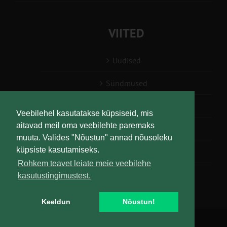
VIITED
Uudised
Sündmused
Konsulent, nõustaja
Veebilehel kasutatakse küpsiseid, mis
aitavad meil oma veebilehte paremaks
Teabesalv
muuta. Valides "Nõustun" annad nõusoleku
küpsiste kasutamiseks.
Liitu uudiskirjaga
Rohkem teavet leiate meie veebilehe
kasutustingimustest.
Keeldun
Nõustun!
Copyright
Maaelu Teadmuskeskus | All Rights Reserved