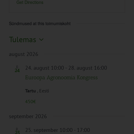
Get Directions
Sündmused at this toimumiskoht
Tulemas
Vali
august 2026
kuupäev.
24. august 10:00
-
28. august 16:00
E
24
Euroopa Agronoomia Kongress
Tartu
, Eesti
450€
september 2026
25. september 10:00
-
17:00
R
25