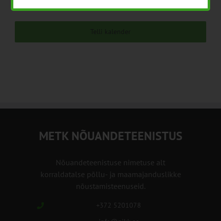
Sündmuse
Telli kalender
METK NÕUANDETEENISTUS
Nõuandeteenistuse nimetuse alt
korraldatalse põllu- ja maamajanduslikke
nõustamisteenuseid.
+372 5201078