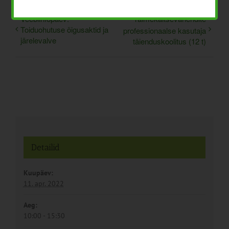
Veebiinfopäev:
Taimekaitsevahendite
Toiduohutuse õigusaktid ja
professionaalse kasutaja
järelevalve
täienduskoolitus (12 t)
Detailid
Kuupäev:
11. apr. 2022
Aeg:
10:00 - 15:30