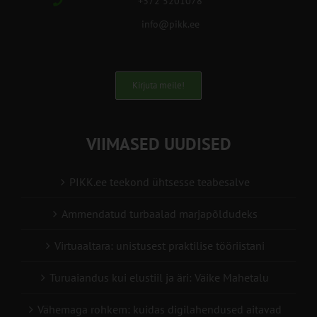
+372 5201078
info@pikk.ee
Kirjuta meile!
VIIMASED UUDISED
PIKK.ee teekond ühtsesse teabesalve
Ammendatud turbaalad marjapõldudeks
Virtuaaltara: unistusest praktilise tööriistani
Turuaiandus kui elustiil ja äri: Väike Mahetalu
Vähemaga rohkem: kuidas digilahendused aitavad