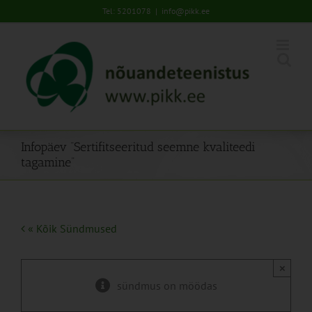
Skip
Tel: 5201078
|
info@pikk.ee
to
content
Infopäev “Sertifitseeritud seemne kvaliteedi
tagamine”
« Kõik Sündmused
×
sündmus on möödas