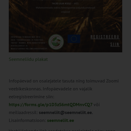
Seemneliidu plakat
Infopäevad on osalejatele tasuta ning toimuvad Zoomi
veebikeskonnas. Infopäevadele on vajalik
eelregistreerimine siin:
https://forms.gle/p1D3zS6mtQDMnvCQ7
või
meiliaadressil:
seemneliit@seemneliit.
ee.
Lisainformatsioon:
seemneliit.ee