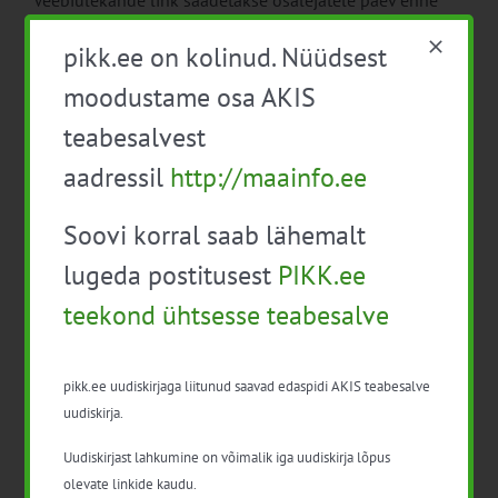
Veebiülekande link saadetakse osalejatele päev enne
infopäeva.
pikk.ee on kolinud. Nüüdsest
moodustame osa AKIS
teabesalvest
aadressil
http://maainfo.ee
Soovi korral saab lähemalt
Lisa kalendrisse
lugeda postitusest
PIKK.ee
teekond ühtsesse teabesalve
pikk.ee uudiskirjaga liitunud saavad edaspidi AKIS teabesalve
Facebook
X
LinkedIn
Email
uudiskirja.
Uudiskirjast lahkumine on võimalik iga uudiskirja lõpus
olevate linkide kaudu.