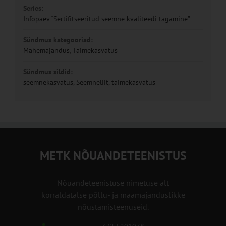
Series:
Infopäev “Sertifitseeritud seemne kvaliteedi tagamine”
Sündmus kategooriad:
Mahemajandus
,
Taimekasvatus
Sündmus sildid:
seemnekasvatus
,
Seemneliit
,
taimekasvatus
METK NÕUANDETEENISTUS
Nõuandeteenistuse nimetuse alt
korraldatalse põllu- ja maamajanduslikke
nõustamisteenuseid.