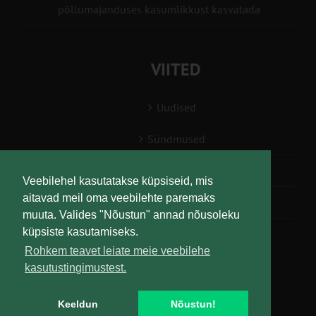
põllumajanduses kasumlikkust kasvatada
VIITED
Uudised
Sündmused
Konsulent, nõustaja
Veebilehel kasutatakse küpsiseid, mis
aitavad meil oma veebilehte paremaks
Teabesalv
muuta. Valides "Nõustun" annad nõusoleku
küpsiste kasutamiseks.
Liitu uudiskirjaga
Rohkem teavet leiate meie veebilehe
kasutustingimustest.
Keeldun
Nõustun!