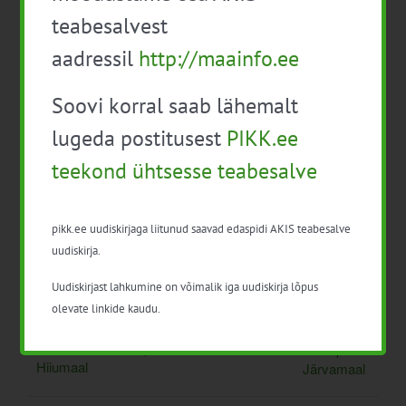
teabesalvest
aadressil
http://maainfo.ee
Lisa kalendrisse
Soovi korral saab lähemalt
lugeda postitusest
PIKK.ee
teekond ühtsesse teabesalve
Facebook
X
LinkedIn
Email
pikk.ee uudiskirjaga liitunud saavad edaspidi AKIS teabesalve
uudiskirja.
Uudiskirjast lahkumine on võimalik iga uudiskirja lõpus
olevate linkide kaudu.
Tootjate pindala- ja
Tootjate pindala- ja
loomatoetuste infopäev
loomatoetuste infopäev
Hiiumaal
Järvamaal