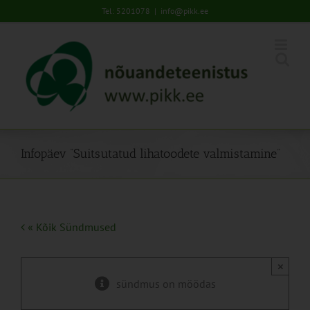
Skip
Tel: 5201078
|
info@pikk.ee
to
content
Infopäev “Suitsutatud lihatoodete valmistamine”
« Kõik Sündmused
×
sündmus on möödas