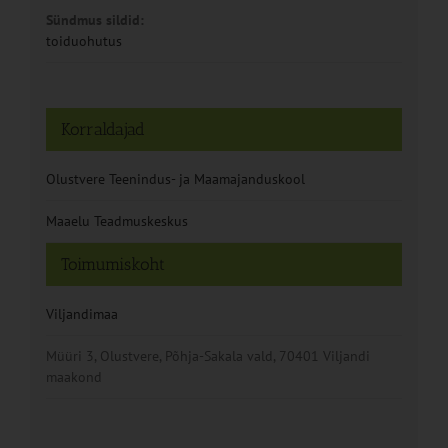
Sündmus sildid:
toiduohutus
Korraldajad
Olustvere Teenindus- ja Maamajanduskool
Maaelu Teadmuskeskus
Toimumiskoht
Viljandimaa
Müüri 3, Olustvere, Põhja-Sakala vald, 70401 Viljandi
maakond