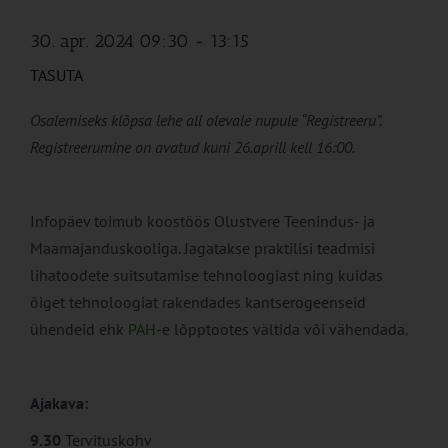
30. apr. 2024 09:30
-
13:15
TASUTA
Osalemiseks klõpsa lehe all olevale nupule “Registreeru”.
Registreerumine on avatud kuni 26.aprill kell 16:00.
Infopäev toimub koostöös Olustvere Teenindus- ja
Maamajanduskooliga. Jagatakse praktilisi teadmisi
lihatoodete suitsutamise tehnoloogiast ning kuidas
õiget tehnoloogiat rakendades kantserogeenseid
ühendeid ehk
PAH
-e lõpptootes vältida või vähendada.
Ajakava:
9.30
Tervituskohv