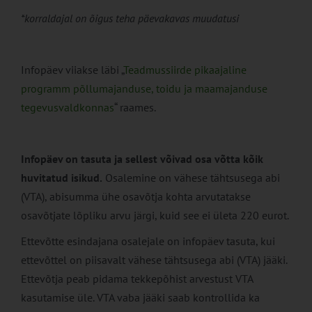
*korraldajal on õigus teha päevakavas muudatusi
Infopäev viiakse läbi „
Teadmussiirde pikaajaline
programm põllumajanduse, toidu ja maamajanduse
tegevusvaldkonnas
“ raames.
Infopäev on tasuta ja sellest võivad osa võtta kõik
huvitatud isikud.
Osalemine on vähese tähtsusega abi
(VTA), abisumma ühe osavõtja kohta arvutatakse
osavõtjate lõpliku arvu järgi, kuid see ei ületa 220 eurot.
Ettevõtte esindajana osalejale on infopäev tasuta, kui
ettevõttel on piisavalt vähese tähtsusega abi (VTA) jääki.
Ettevõtja peab pidama tekkepõhist arvestust VTA
kasutamise üle. VTA vaba jääki saab kontrollida ka