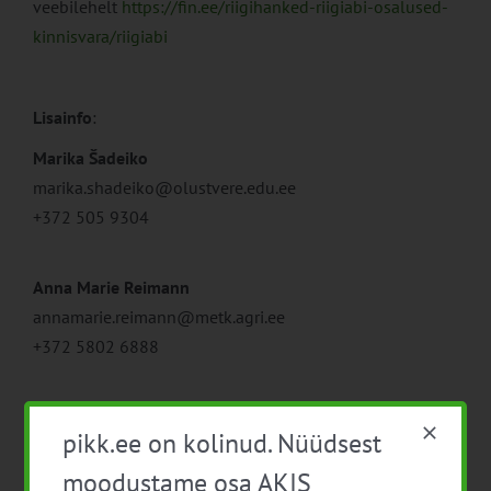
veebilehelt
https://fin.ee/riigihanked-riigiabi-osalused-
kinnisvara/riigiabi
Lisainfo
:
Marika Šadeiko
marika.shadeiko@olustvere.edu.ee
+372 505 9304
Anna Marie Reimann
annamarie.reimann@metk.agri.ee
+372 5802 6888
pikk.ee on kolinud. Nüüdsest
moodustame osa AKIS