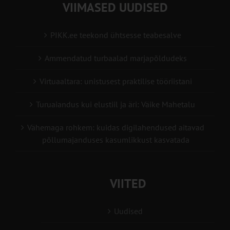
VIIMASED UUDISED
PIKK.ee teekond ühtsesse teabesalve
Ammendatud turbaalad marjapõldudeks
Virtuaaltara: unistusest praktilise tööriistani
Turuaiandus kui elustiil ja äri: Väike Mahetalu
Vähemaga rohkem: kuidas digilahendused aitavad
põllumajanduses kasumlikkust kasvatada
VIITED
Uudised