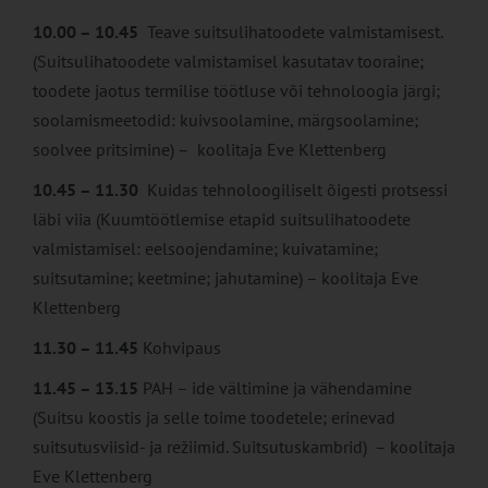
10.00 – 10.45
Teave suitsulihatoodete valmistamisest.
(Suitsulihatoodete valmistamisel kasutatav tooraine;
toodete jaotus termilise töötluse või tehnoloogia järgi;
soolamismeetodid: kuivsoolamine, märgsoolamine;
soolvee pritsimine) – koolitaja Eve Klettenberg
10.45 – 11.30
Kuidas tehnoloogiliselt õigesti protsessi
läbi viia (Kuumtöötlemise etapid suitsulihatoodete
valmistamisel: eelsoojendamine; kuivatamine;
suitsutamine; keetmine; jahutamine) – koolitaja Eve
Klettenberg
11.30 – 11.45
Kohvipaus
11.45 – 13.15
PAH – ide vältimine ja vähendamine
(Suitsu koostis ja selle toime toodetele; erinevad
suitsutusviisid- ja režiimid. Suitsutuskambrid) – koolitaja
Eve Klettenberg