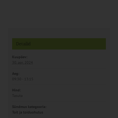
Detailid
Kuupäev:
30. apr. 2024
Aeg:
09:30 - 13:15
Hind:
Tasuta
Sündmus kategooria:
Toit ja toiduohutus