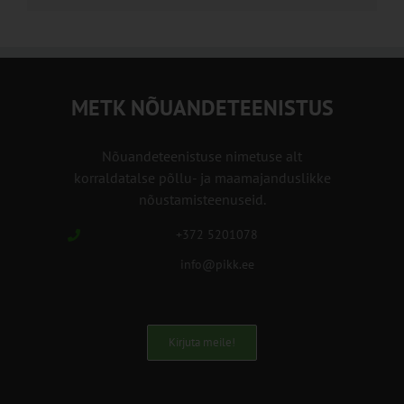
METK NÕUANDETEENISTUS
Nõuandeteenistuse nimetuse alt
korraldatalse põllu- ja maamajanduslikke
nõustamisteenuseid.
+372 5201078
info@pikk.ee
Kirjuta meile!