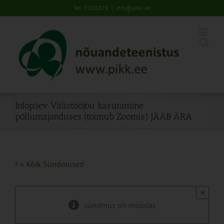
Skip
Tel: 5201078
|
info@pikk.ee
to
content
Infopäev Välistööjõu kasutamine
põllumajanduses (toimub Zoomis) JÄÄB ÄRA
« Kõik Sündmused
×
sündmus on möödas