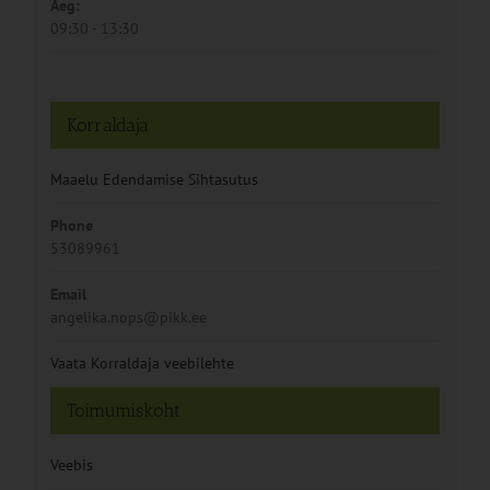
Aeg:
09:30 - 13:30
Korraldaja
Maaelu Edendamise Sihtasutus
Phone
53089961
Email
angelika.nops@pikk.ee
Vaata Korraldaja veebilehte
Toimumiskoht
Veebis