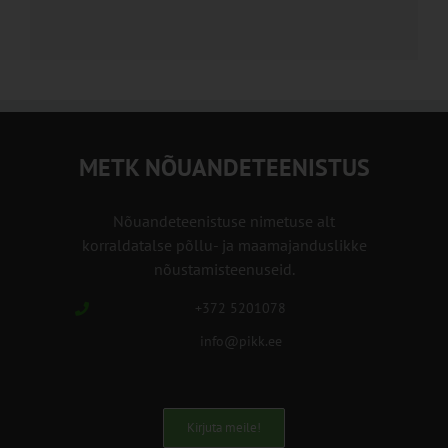
METK NÕUANDETEENISTUS
Nõuandeteenistuse nimetuse alt
korraldatalse põllu- ja maamajanduslikke
nõustamisteenuseid.
+372 5201078
info@pikk.ee
Kirjuta meile!