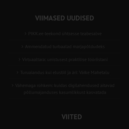
VIIMASED UUDISED
PIKK.ee teekond ühtsesse teabesalve
Ammendatud turbaalad marjapõldudeks
Virtuaaltara: unistusest praktilise tööriistani
Turuaiandus kui elustiil ja äri: Väike Mahetalu
Vähemaga rohkem: kuidas digilahendused aitavad
põllumajanduses kasumlikkust kasvatada
VIITED