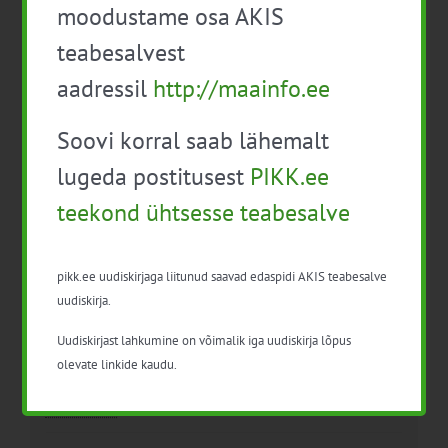
moodustame osa AKIS
teabesalvest
aadressil
http://maainfo.ee
Koolitusprogramm: Tõhus
Infopäev veebis ” Sigade
turundus “V moodul”
Aafrika katk”
Soovi korral saab lähemalt
lugeda postitusest
PIKK.ee
teekond ühtsesse teabesalve
pikk.ee uudiskirjaga liitunud saavad edaspidi AKIS teabesalve
uudiskirja.
Detailid
Uudiskirjast lahkumine on võimalik iga uudiskirja lõpus
olevate linkide kaudu.
Kuupäev:
5. mai 2022