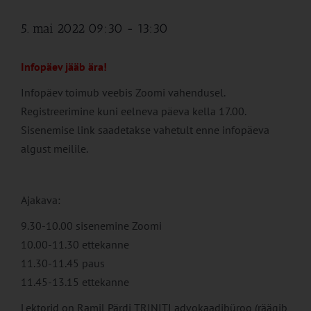
5. mai 2022 09:30
-
13:30
Infopäev jääb ära!
Infopäev toimub veebis Zoomi vahendusel.
Registreerimine kuni eelneva päeva kella 17.00.
Sisenemise link saadetakse vahetult enne infopäeva
algust meilile.
Ajakava:
9.30-10.00 sisenemine Zoomi
10.00-11.30 ettekanne
11.30-11.45 paus
11.45-13.15 ettekanne
Lektorid on Ramil Pärdi TRINITI advokaadibüroo (räägib