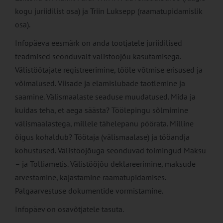
kogu juriidilist osa) ja Triin Luksepp (raamatupidamislik
osa).
Infopäeva eesmärk on anda tootjatele juriidilised
teadmised seonduvalt välistööjõu kasutamisega.
Välistöötajate registreerimine, tööle võtmise erisused ja
võimalused. Viisade ja elamislubade taotlemine ja
saamine. Välismaalaste seaduse muudatused. Mida ja
kuidas teha, et aega säästa? Töölepingu sõlmimine
välismaalastega, millele tähelepanu pöörata. Milline
õigus kohaldub? Töötaja (välismaalase) ja tööandja
kohustused. Välistööjõuga seonduvad toimingud Maksu
– ja Tolliametis. Välistööjõu deklareerimine, maksude
arvestamine, kajastamine raamatupidamises.
Palgaarvestuse dokumentide vormistamine.
Infopäev on osavõtjatele tasuta.