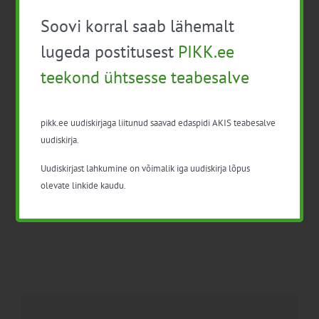
Soovi korral saab lähemalt
lugeda postitusest
PIKK.ee
Facebook
X
LinkedIn
Email
teekond ühtsesse teabesalve
pikk.ee uudiskirjaga liitunud saavad edaspidi AKIS teabesalve
uudiskirja.
Mahetoitlustuse infopäev
Infopäev M 6.1 Noorte
põllumajandustootjate
Uudiskirjast lahkumine on võimalik iga uudiskirja lõpus
tegevuse alustamine
olevate linkide kaudu.
(MEM ja PRIA)