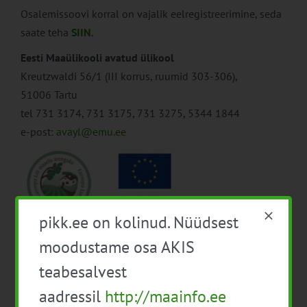
Osalemissoovi korral on vajalik eelregistreerimine, seda
saate teha
SIIN
.
Eesti Maaülikooli avatud ülikool​
Kreutzwaldi 56/1 (III korrus, ruumid 303-306),
51006 Tartu
tel 731 3174, 731 3175, 731 3275, 5344 1844
e-post:
avayl@emu.ee
pikk.ee on kolinud. Nüüdsest
moodustame osa AKIS
Lisa kalendrisse
teabesalvest
aadressil
http://maainfo.ee