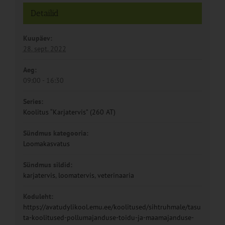
Detailid
Kuupäev:
28. sept. 2022
Aeg:
09:00 - 16:30
Series:
Koolitus “Karjatervis” (260 AT)
Sündmus kategooria:
Loomakasvatus
Sündmus sildid:
karjatervis
,
loomatervis
,
veterinaaria
Koduleht:
https://avatudylikool.emu.ee/koolitused/sihtruhmale/tasu
ta-koolitused-pollumajanduse-toidu-ja-maamajanduse-