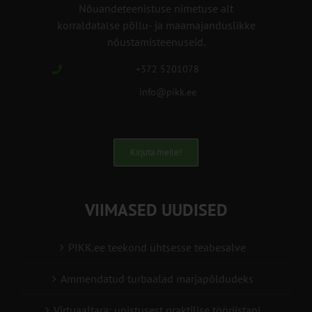
Nõuandeteenistuse nimetuse alt
korraldatalse põllu- ja maamajanduslikke
nõustamisteenuseid.
+372 5201078
info@pikk.ee
Kirjuta meile!
VIIMASED UUDISED
PIKK.ee teekond ühtsesse teabesalve
Ammendatud turbaalad marjapõldudeks
Virtuaaltara: unistusest praktilise tööriistani