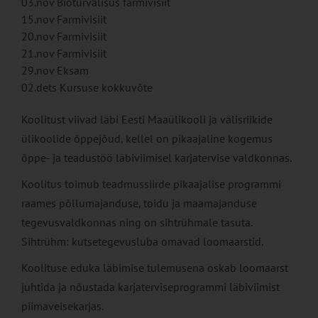
03.nov Bioturvalisus farmivisiit
15.nov Farmivisiit
20.nov Farmivisiit
21.nov Farmivisiit
29.nov Eksam
02.dets Kursuse kokkuvõte
Koolitust viivad läbi Eesti Maaülikooli ja välisriikide
ülikoolide õppejõud, kellel on pikaajaline kogemus
õppe- ja teadustöö läbiviimisel karjatervise valdkonnas.
Koolitus toimub teadmussiirde pikaajalise programmi
raames põllumajanduse, toidu ja maamajanduse
tegevusvaldkonnas ning on sihtrühmale tasuta.
Sihtrühm: kutsetegevusluba omavad loomaarstid.
Koolituse eduka läbimise tulemusena oskab loomaarst
juhtida ja nõustada karjaterviseprogrammi läbiviimist
piimaveisekarjas.