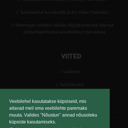
Turuaiandus kui elustiil ja äri: Väike Mahetalu
Vähemaga rohkem: kuidas digilahendused aitavad
põllumajanduses kasumlikkust kasvatada
VIITED
Uudised
Sündmused
Konsulent, nõustaja
Veebilehel kasutatakse küpsiseid, mis
aitavad meil oma veebilehte paremaks
Teabesalv
muuta. Valides "Nõustun" annad nõusoleku
küpsiste kasutamiseks.
Liitu uudiskirjaga