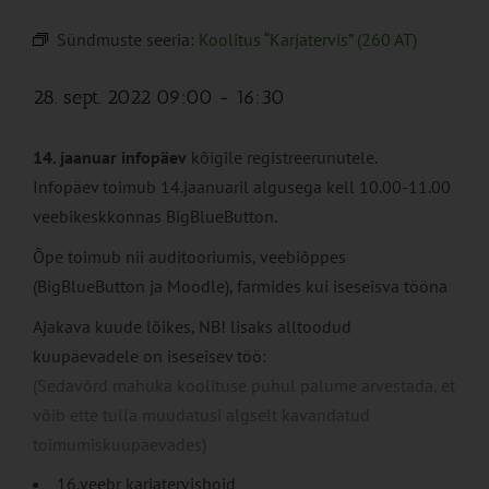
Sündmuste seeria:
Koolitus “Karjatervis” (260 AT)
28. sept. 2022 09:00
-
16:30
14. jaanuar infopäev
kõigile registreerunutele.
Infopäev toimub 14.jaanuaril algusega kell 10.00-11.00
veebikeskkonnas BigBlueButton.
Õpe toimub nii auditooriumis, veebiõppes
(BigBlueButton ja Moodle), farmides kui iseseisva tööna
Ajakava kuude lõikes, NB! lisaks alltoodud
kuupäevadele on iseseisev töö:
(Sedavõrd mahuka koolituse puhul palume arvestada, et
võib ette tulla muudatusi algselt kavandatud
toimumiskuupäevades)
16.veebr karjatervishoid