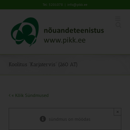
Skip
Tel: 5201078
|
info@pikk.ee
to
content
Koolitus “Karjatervis” (260 AT)
« Kõik Sündmused
×
sündmus on möödas