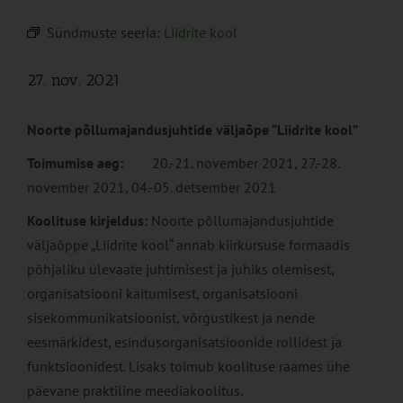
Sündmuste seeria:
Liidrite kool
27. nov. 2021
Noorte põllumajandusjuhtide väljaõpe “Liidrite kool”
Toimumise aeg:
20.-21. november 2021, 27.-28.
november 2021, 04.-05. detsember 2021
Koolituse kirjeldus:
Noorte põllumajandusjuhtide
väljaõppe „Liidrite kool“ annab kiirkursuse formaadis
põhjaliku ülevaate juhtimisest ja juhiks olemisest,
organisatsiooni käitumisest, organisatsiooni
sisekommunikatsioonist, võrgustikest ja nende
eesmärkidest, esindusorganisatsioonide rollidest ja
funktsioonidest. Lisaks toimub koolituse raames ühe
päevane praktiline meediakoolitus.