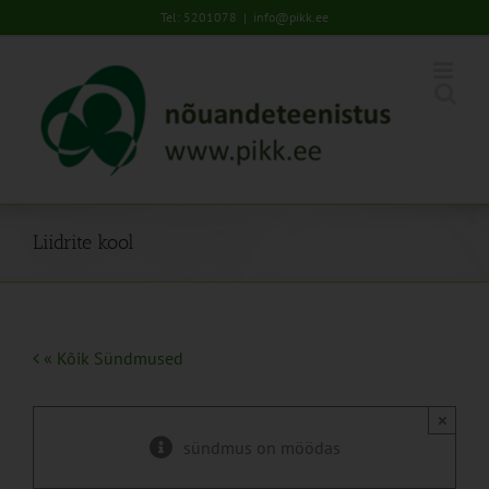
Skip
Tel: 5201078
|
info@pikk.ee
to
content
Liidrite kool
« Kõik Sündmused
×
sündmus on möödas