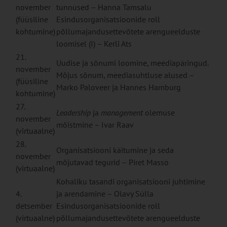
november
tunnused – Hanna Tamsalu
(füüsiline
Esindusorganisatsioonide roll
kohtumine)
põllumajandusettevõtete arengueelduste
loomisel (I) – Kerli Ats
21.
Uudise ja sõnumi loomine, meediapäringud.
november
Mõjus sõnum, meediasuhtluse alused –
(füüsiline
Marko Paloveer ja Hannes Hamburg
kohtumine)
27.
Leadership
ja
management
olemuse
november
mõistmine – Ivar Raav
(virtuaalne)
28.
Organisatsiooni käitumine ja seda
november
mõjutavad tegurid – Piret Masso
(virtuaalne)
Kohaliku tasandi organisatsiooni juhtimine
4.
ja arendamine – Olavy Sülla
detsember
Esindusorganisatsioonide roll
(virtuaalne)
põllumajandusettevõtete arengueelduste