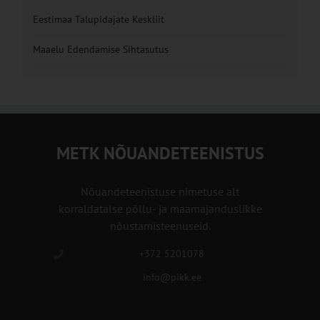
Eestimaa Talupidajate Keskliit
Maaelu Edendamise Sihtasutus
METK NÕUANDETEENISTUS
Nõuandeteenistuse nimetuse alt
korraldatalse põllu- ja maamajanduslikke
nõustamisteenuseid.
+372 5201078
info@pikk.ee