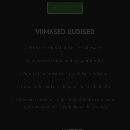
Kirjuta meile!
VIIMASED UUDISED
PIKK.ee teekond ühtsesse teabesalve
Ammendatud turbaalad marjapõldudeks
Virtuaaltara: unistusest praktilise tööriistani
Turuaiandus kui elustiil ja äri: Väike Mahetalu
Vähemaga rohkem: kuidas digilahendused aitavad
põllumajanduses kasumlikkust kasvatada