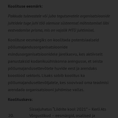
Koolituse eesmärk:
Pakkuda
tulevastele või juba tegutsevatele organisatsioonide
juhtidele tuge juhi töö olemuse süsteemsel mõtestamisel läbi
eestvedamise prisma, mis on vajalik MTÜ juhtimisel.
Koolituse eesmärgiks on koolitada potentsiaalseid
põllumajandusorganisatsioonide
esindusorganisatsioonidele järelkasvu, kes aktiivselt
panustaksid kodanikuühiskonna arengusse, et seista
põllumajandusettevõtete huvide eest ja arendaks
koostööd sektoris. Lisaks sobib koolitus ka
põllumajandusettevõtjatele, kes soovivad oma teadmisi
arendada organisatsiooni juhtimise vallas.
Koolituskava:
Sissejuhatus “Liidrite kool 2021” – Kerli Ats
20.
Võrgustikud – eesmärgid, osalised ja