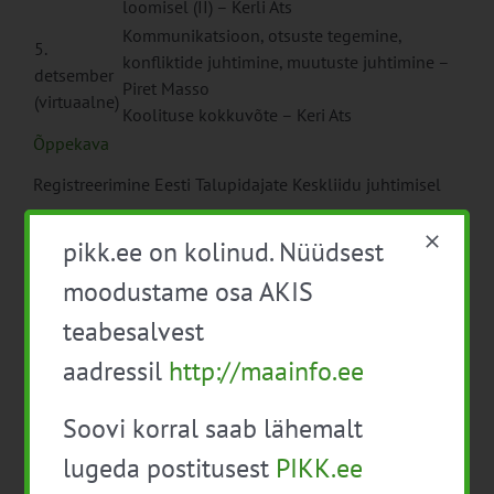
loomisel (II) – Kerli Ats
Kommunikatsioon, otsuste tegemine,
5.
konfliktide juhtimine, muutuste juhtimine –
detsember
Piret Masso
(virtuaalne)
Koolituse kokkuvõte – Keri Ats
Õppekava
Registreerimine Eesti Talupidajate Keskliidu juhtimisel
Infopäev toimub „
Teadmussiirde programm
pikk.ee on kolinud. Nüüdsest
põllumajanduse, toidu ja maamajanduse
tegevusvaldkonnas
“ raames ning seda toetab Euroopa
moodustame osa AKIS
Liit.
teabesalvest
aadressil
http://maainfo.ee
Soovi korral saab lähemalt
lugeda postitusest
PIKK.ee