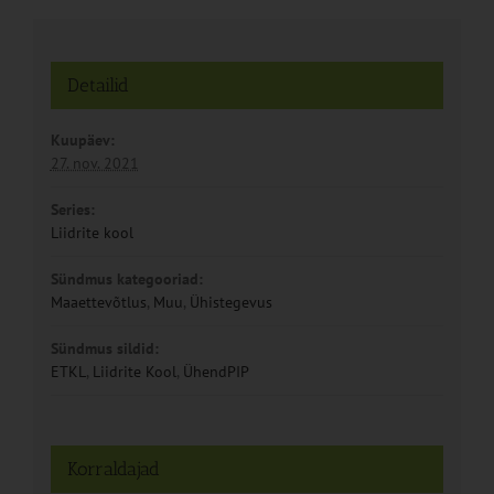
Detailid
Kuupäev:
27. nov. 2021
Series:
Liidrite kool
Sündmus kategooriad:
Maaettevõtlus
,
Muu
,
Ühistegevus
Sündmus sildid:
ETKL
,
Liidrite Kool
,
ÜhendPIP
Korraldajad