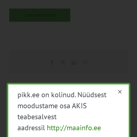
Lisa kalendrisse
Facebook
X
LinkedIn
Email
pikk.ee on kolinud. Nüüdsest
Taimekaitse koolitus
Infopäev M 6.1 Noorte
turustajale
moodustame osa AKIS
põllumajandustootjate
tegevusega alustamine
teabesalvest
(äriplaan)
aadressil
http://maainfo.ee