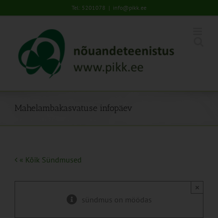
Skip
Tel: 5201078
|
info@pikk.ee
to
content
Mahelambakasvatuse infopäev
« Kõik Sündmused
×
sündmus on möödas