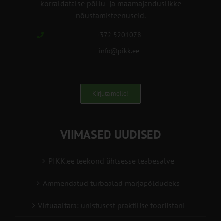
korraldatalse põllu- ja maamajanduslikke
nõustamisteenuseid.
+372 5201078
info@pikk.ee
Kirjuta meile!
VIIMASED UUDISED
PIKK.ee teekond ühtsesse teabesalve
Ammendatud turbaalad marjapõldudeks
Virtuaaltara: unistusest praktilise tööriistani