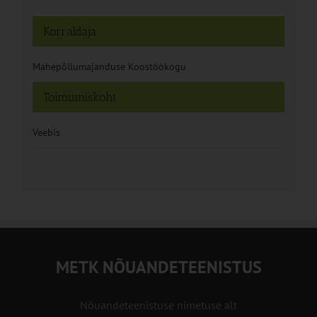
Korraldaja
Mahepõllumajanduse Koostöökogu
Toimumiskoht
Veebis
METK NÕUANDETEENISTUS
Nõuandeteenistuse nimetuse alt