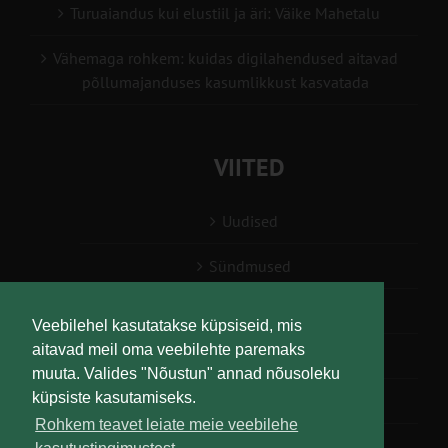
Turuaiandus kui elustiil ja äri: Väike Mahetalu
Vähemaga rohkem: kuidas digilahendused aitavad
põllumajanduses kasumlikkust kasvatada
VIITED
Uudised
Sündmused
Konsulent, nõustaja
Veebilehel kasutatakse küpsiseid, mis
aitavad meil oma veebilehte paremaks
Teabesalv
muuta. Valides "Nõustun" annad nõusoleku
küpsiste kasutamiseks.
Liitu uudiskirjaga
Rohkem teavet leiate meie veebilehe