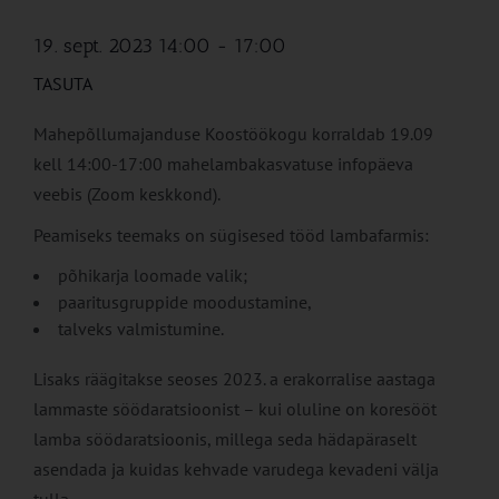
19. sept. 2023 14:00
-
17:00
TASUTA
Mahepõllumajanduse Koostöökogu korraldab 19.09
kell 14:00-17:00 mahelambakasvatuse infopäeva
veebis (Zoom keskkond).
Peamiseks teemaks on sügisesed tööd lambafarmis:
põhikarja loomade valik;
paaritusgruppide moodustamine,
talveks valmistumine.
Lisaks räägitakse seoses 2023. a erakorralise aastaga
lammaste söödaratsioonist – kui oluline on koresööt
lamba söödaratsioonis, millega seda hädapäraselt
asendada ja kuidas kehvade varudega kevadeni välja