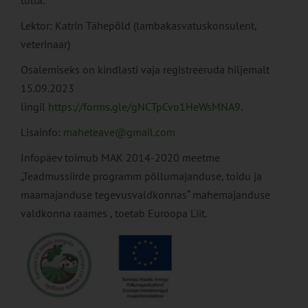
tulla.
Lektor: Katrin Tähepõld (lambakasvatuskonsulent,
veterinaar)
Osalemiseks on kindlasti vaja registreeruda hiljemalt
15.09.2023
lingil
https://forms.gle/gNCTpCvo1HeWsMNA9
.
Lisainfo:
maheteave@gmail.com
Infopäev toimub MAK 2014-2020 meetme
„Teadmussiirde programm põllumajanduse, toidu ja
maamajanduse tegevusvaldkonnas“ mahemajanduse
valdkonna raames , toetab Euroopa Liit.