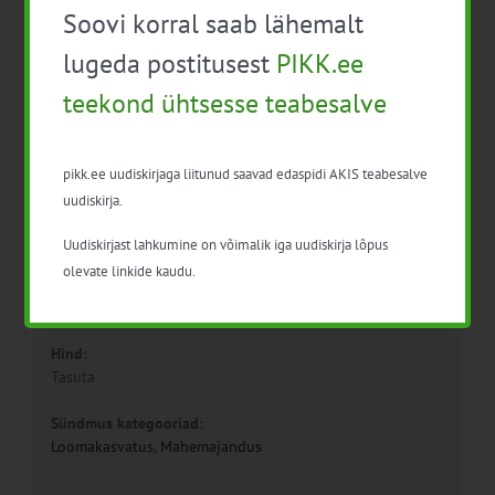
Soovi korral saab lähemalt
lugeda postitusest
PIKK.ee
teekond ühtsesse teabesalve
Detailid
pikk.ee uudiskirjaga liitunud saavad edaspidi AKIS teabesalve
uudiskirja.
Kuupäev:
19. sept. 2023
Uudiskirjast lahkumine on võimalik iga uudiskirja lõpus
olevate linkide kaudu.
Aeg:
14:00 - 17:00
Hind:
Tasuta
Sündmus kategooriad:
Loomakasvatus
,
Mahemajandus