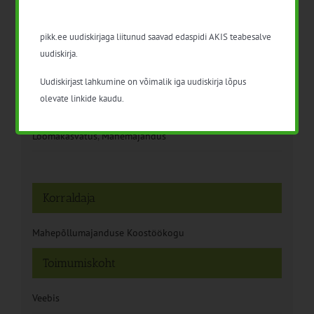
Kuupäev:
pikk.ee uudiskirjaga liitunud saavad edaspidi AKIS teabesalve
21. juuni 2023
uudiskirja.
Aeg:
Uudiskirjast lahkumine on võimalik iga uudiskirja lõpus
13:30 - 16:45
olevate linkide kaudu.
Sündmus kategooriad:
Loomakasvatus
,
Mahemajandus
Korraldaja
Mahepõllumajanduse Koostöökogu
Toimumiskoht
Veebis