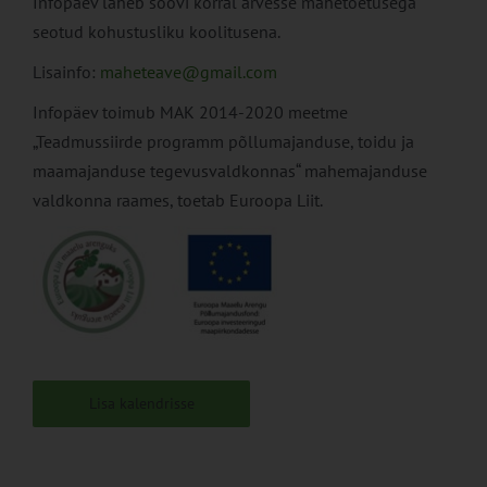
Infopäev läheb soovi korral arvesse mahetoetusega
seotud kohustusliku koolitusena.
Lisainfo:
maheteave@gmail.com
Infopäev toimub MAK 2014-2020 meetme
„Teadmussiirde programm põllumajanduse, toidu ja
maamajanduse tegevusvaldkonnas“ mahemajanduse
valdkonna raames, toetab Euroopa Liit.
Lisa kalendrisse