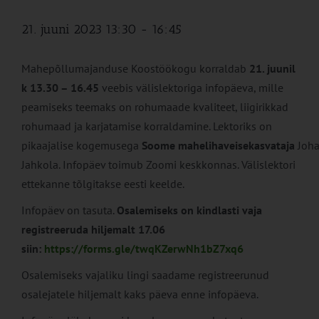
21. juuni 2023 13:30
-
16:45
Mahepõllumajanduse Koostöökogu korraldab
21. juunil
k 13.30 – 16.45
veebis välislektoriga infopäeva, mille
peamiseks teemaks on rohumaade kvaliteet, liigirikkad
rohumaad ja karjatamise korraldamine. Lektoriks on
pikaajalise kogemusega
Soome
mahelihaveisekasvataja
Joh
Jahkola. Infopäev toimub Zoomi keskkonnas. Välislektori
ettekanne tõlgitakse eesti keelde.
Infopäev on tasuta.
Osalemiseks on kindlasti vaja
registreeruda hiljemalt 17.06
siin:
https://forms.gle/twqKZerwNh1bZ7xq6
Osalemiseks vajaliku lingi saadame registreerunud
osalejatele hiljemalt kaks päeva enne infopäeva.