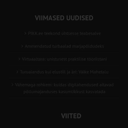
VIIMASED UUDISED
PIKK.ee teekond ühtsesse teabesalve
Ammendatud turbaalad marjapõldudeks
Virtuaaltara: unistusest praktilise tööriistani
Turuaiandus kui elustiil ja äri: Väike Mahetalu
Vähemaga rohkem: kuidas digilahendused aitavad
põllumajanduses kasumlikkust kasvatada
VIITED