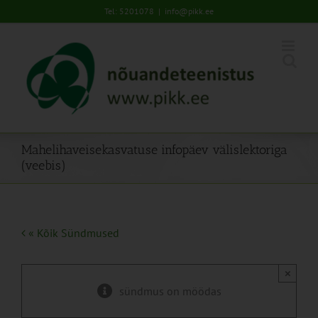
Skip
Tel: 5201078
|
info@pikk.ee
to
content
Mahelihaveisekasvatuse infopäev välislektoriga
(veebis)
« Kõik Sündmused
×
sündmus on möödas