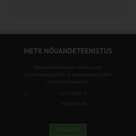
METK NÕUANDETEENISTUS
Nõuandeteenistuse nimetuse alt
korraldatalse põllu- ja maamajanduslikke
nõustamisteenuseid.
+372 5201078
info@pikk.ee
Kirjuta meile!