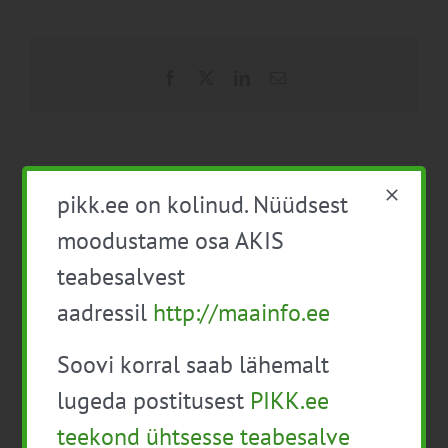
Facebook
X
LinkedIn
Email
Mahepõllumajanduse
Karjatervis – tasuline
pikk.ee on kolinud. Nüüdsest
algõppe infopäev
koolitus kutsetegevusluba
moodustame osa AKIS
omavatele loomaarstidele
teabesalvest
aadressil
http://maainfo.ee
Soovi korral saab lähemalt
lugeda postitusest
PIKK.ee
teekond ühtsesse teabesalve
Detailid