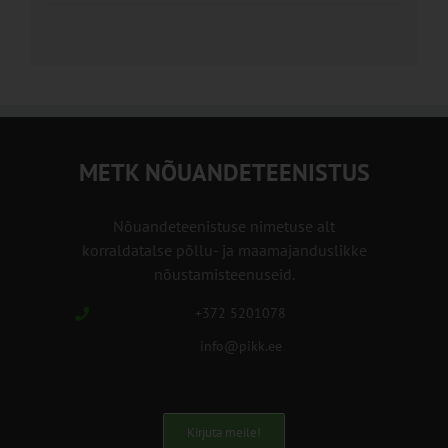
METK NÕUANDETEENISTUS
Nõuandeteenistuse nimetuse alt
korraldatalse põllu- ja maamajanduslikke
nõustamisteenuseid.
+372 5201078
info@pikk.ee
Kirjuta meile!