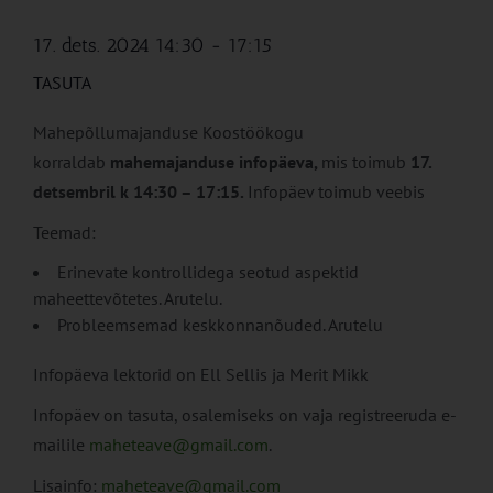
17. dets. 2024 14:30
-
17:15
TASUTA
Mahepõllumajanduse Koostöökogu
korraldab
mahemajanduse infopäeva,
mis toimub
17.
detsembril k 14:30 – 17:15.
Infopäev toimub veebis
Teemad:
Erinevate kontrollidega seotud aspektid
maheettevõtetes. Arutelu.
Probleemsemad keskkonnanõuded. Arutelu
Infopäeva lektorid on Ell Sellis ja Merit Mikk
Infopäev on tasuta, osalemiseks on vaja registreeruda e-
mailile
maheteave@gmail.com
.
Lisainfo:
maheteave@gmail.com