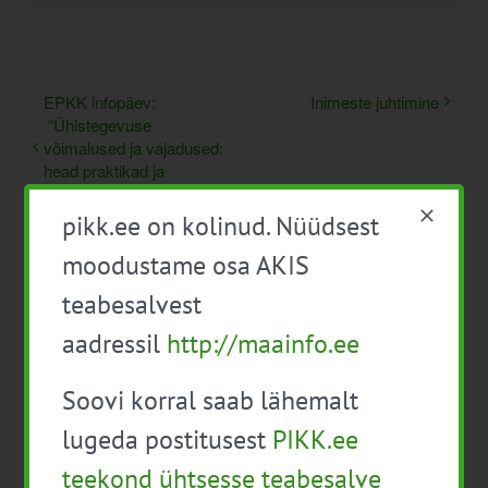
EPKK infopäev:
Inimeste juhtimine
“Ühistegevuse
võimalused ja vajadused:
head praktikad ja
edulood”
pikk.ee on kolinud. Nüüdsest
moodustame osa AKIS
teabesalvest
aadressil
http://maainfo.ee
Soovi korral saab lähemalt
Detailid
lugeda postitusest
PIKK.ee
teekond ühtsesse teabesalve
Kuupäev: