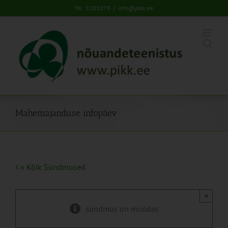
Skip
Tel: 5201078
|
info@pikk.ee
to
content
Mahemajanduse infopäev
« Kõik Sündmused
×
sündmus on möödas