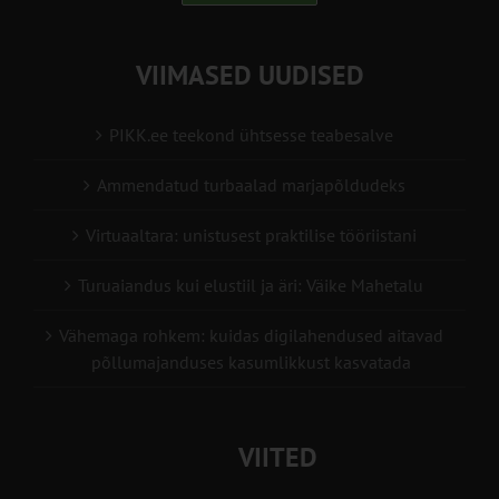
VIIMASED UUDISED
PIKK.ee teekond ühtsesse teabesalve
Ammendatud turbaalad marjapõldudeks
Virtuaaltara: unistusest praktilise tööriistani
Turuaiandus kui elustiil ja äri: Väike Mahetalu
Vähemaga rohkem: kuidas digilahendused aitavad
põllumajanduses kasumlikkust kasvatada
VIITED