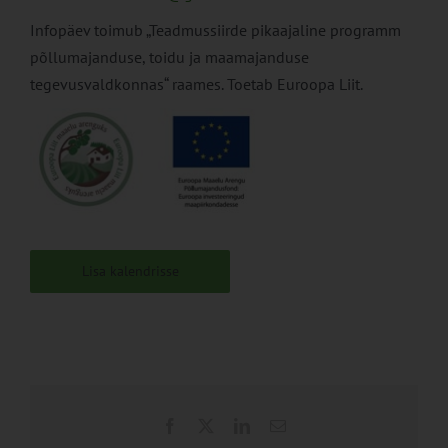
Infopäev toimub „Teadmussiirde pikaajaline programm
põllumajanduse, toidu ja maamajanduse
tegevusvaldkonnas“ raames. Toetab Euroopa Liit.
Lisa kalendrisse
Facebook
X
LinkedIn
Email