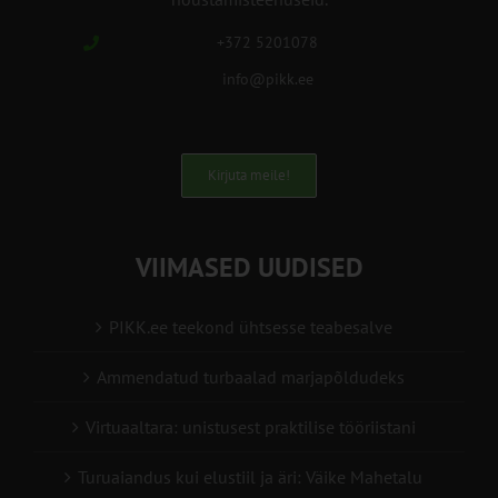
+372 5201078
info@pikk.ee
Kirjuta meile!
VIIMASED UUDISED
PIKK.ee teekond ühtsesse teabesalve
Ammendatud turbaalad marjapõldudeks
Virtuaaltara: unistusest praktilise tööriistani
Turuaiandus kui elustiil ja äri: Väike Mahetalu