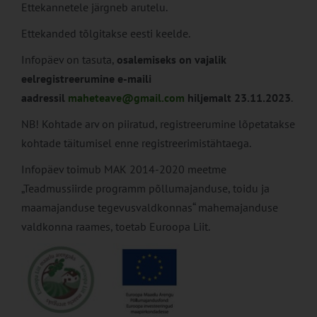
Ettekannetele järgneb arutelu.
Ettekanded tõlgitakse eesti keelde.
Infopäev on tasuta,
osalemiseks on vajalik
eelregistreerumine
e-maili
aadressil
maheteave@gmail.com
hiljemalt 23.11.2023
.
NB! Kohtade arv on piiratud, registreerumine lõpetatakse
kohtade täitumisel enne registreerimistähtaega.
Infopäev toimub MAK 2014-2020 meetme
„Teadmussiirde programm põllumajanduse, toidu ja
maamajanduse tegevusvaldkonnas“ mahemajanduse
valdkonna raames, toetab Euroopa Liit.