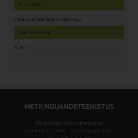
Korraldaja
Mahepõllumajanduse Koostöökogu
Toimumiskoht
Tallinn
METK NÕUANDETEENISTUS
Nõuandeteenistuse nimetuse alt
korraldatalse põllu- ja maamajanduslikke
nõustamisteenuseid.