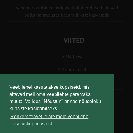
Vähemaga rohkem: kuidas digilahendused aitavad
põllumajanduses kasumlikkust kasvatada
VIITED
Uudised
Sündmused
Konsulent, nõustaja
Veebilehel kasutatakse küpsiseid, mis
aitavad meil oma veebilehte paremaks
Teabesalv
muuta. Valides "Nõustun" annad nõusoleku
küpsiste kasutamiseks.
Liitu uudiskirjaga
Rohkem teavet leiate meie veebilehe
kasutustingimustest.