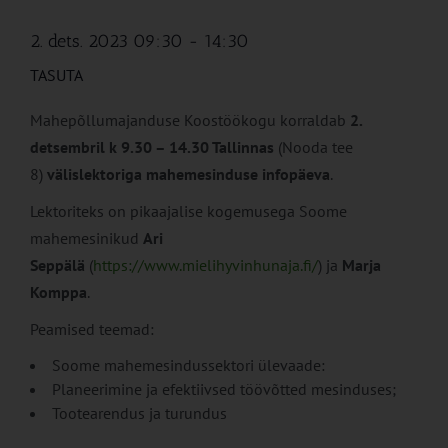
2. dets. 2023 09:30
-
14:30
TASUTA
Mahepõllumajanduse Koostöökogu korraldab
2.
detsembril k 9.30 – 14.30 Tallinnas
(Nooda tee
8)
välislektoriga mahemesinduse infopäeva
.
Lektoriteks on pikaajalise kogemusega Soome
mahemesinikud
Ari
Seppälä
(
https://www.mielihyvinhunaja.fi/
) ja
Marja
Komppa
.
Peamised teemad:
Soome mahemesindussektori ülevaade:
Planeerimine ja efektiivsed töövõtted mesinduses;
Tootearendus ja turundus