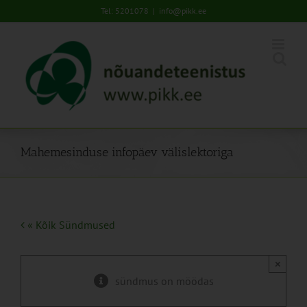
Skip
Tel: 5201078
|
info@pikk.ee
to
content
Mahemesinduse infopäev välislektoriga
« Kõik Sündmused
×
sündmus on möödas