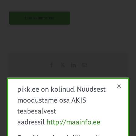
Lisa kalendrisse
Facebook
X
LinkedIn
Email
pikk.ee on kolinud. Nüüdsest
moodustame osa AKIS
Mahemajanduse infopäev
Ettevõtte külastus
Tartumaal
teabesalvest
aadressil
http://maainfo.ee