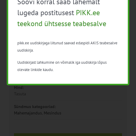
Soovi korral saab lähemalt
lugeda postitusest
PIKK.ee
teekond ühtsesse teabesalve
Detailid
pikk.ee uudiskirjaga liitunud saavad edaspidi AKIS teabesalve
Kuupäev:
uudiskirja.
2. dets. 2023
Uudiskirjast lahkumine on võimalik iga uudiskirja lõpus
Aeg:
olevate linkide kaudu.
09:30 - 14:30
Hind:
Tasuta
Sündmus kategooriad:
Mahemajandus
,
Mesindus