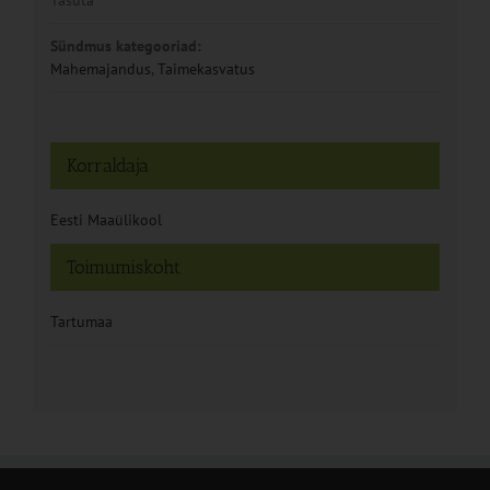
Sündmus kategooriad:
Mahemajandus
,
Taimekasvatus
Korraldaja
Eesti Maaülikool
Toimumiskoht
Tartumaa