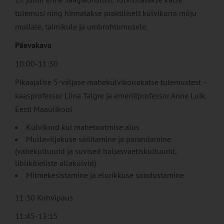
tulemusi ning hinnatakse praktiliselt külvikorra mõju
mullale, taimikule ja umbrohtumusele.
Päevakava
10:00-11:30
Pikaajalise 5-väljase mahekülvikorrakatse tulemustest –
kaasprofessor Liina Talgre ja emeriitprofessor Anne Luik,
Eesti Maaülikool
Külvikord kui mahetootmise alus
Mullaviljakuse säilitamine ja parandamine
(vahekultuurid ja suvised haljasväetiskultuurid,
liblikõieliste allakülvid)
Mitmekesistamine ja elurikkuse soodustamine
11:30 Kohvipaus
11:45-13:15