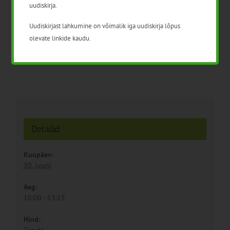
uudiskirja.
Infopäev “Rohumaade
Rannaniidu väärtuste
loodusväärtused”
hindamise õppepäev
Uudiskirjast lahkumine on võimalik iga uudiskirja lõpus
olevate linkide kaudu.
Detailid
Kuupäev:
30. juuni
Aeg:
10:00 - 13:15
Hind:
Tasuta