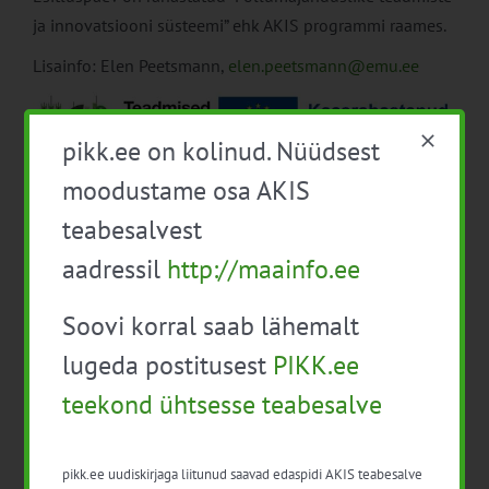
ja innovatsiooni süsteemi” ehk AKIS programmi raames.
Lisainfo: Elen Peetsmann,
elen.peetsmann@emu.ee
pikk.ee on kolinud. Nüüdsest
moodustame osa AKIS
Lisa kalendrisse
teabesalvest
aadressil
http://maainfo.ee
Soovi korral saab lähemalt
lugeda postitusest
PIKK.ee
Facebook
X
LinkedIn
Email
teekond ühtsesse teabesalve
pikk.ee uudiskirjaga liitunud saavad edaspidi AKIS teabesalve