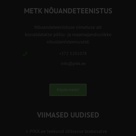
METK NÕUANDETEENISTUS
Nõuandeteenistuse nimetuse alt
korraldatalse põllu- ja maamajanduslikke
nõustamisteenuseid.
+372 5201078
info@pikk.ee
Kirjuta meile!
VIIMASED UUDISED
PIKK.ee teekond ühtsesse teabesalve