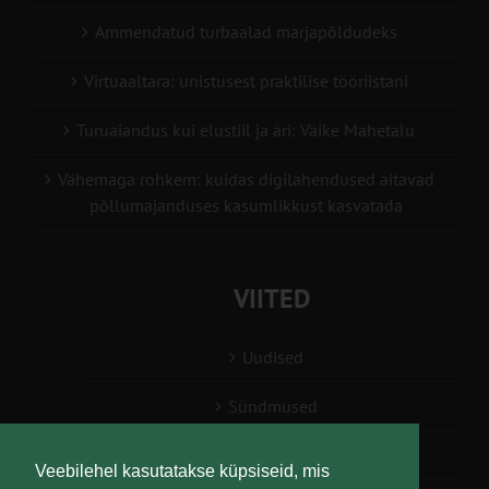
Ammendatud turbaalad marjapõldudeks
Virtuaaltara: unistusest praktilise tööriistani
Turuaiandus kui elustiil ja äri: Väike Mahetalu
Vähemaga rohkem: kuidas digilahendused aitavad
põllumajanduses kasumlikkust kasvatada
VIITED
Uudised
Sündmused
Konsulent, nõustaja
Veebilehel kasutatakse küpsiseid, mis