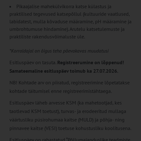
Pikaajalise mahekülvikorra katse külastus ja
praktilised tegevused katsepõllul (kultuuride vaatlused,
labidatest, mulla kõvaduse määramine, pH määramine ja
umbrohtumuse hindamine). Arutelu katsetulemuste ja
praktiliste rakendusvõimaluste üle.
*Korraldajal on õigus teha päevakavas muudatusi
Esitluspäev on tasuta.
Registreerumine on lõppenud!
Samateemaline esitluspäev toimub ka 27.07.2026.
NB! Kohtade arv on piiratud, registreerimine lõpetatakse
kohtade täitumisel enne registreerimistähtaega.
Esitluspäev läheb arvesse KSM (ka mahetootjad, kes
taotlevad KSM toetust), turvas- ja erodeeritud mullaga
väärtusliku püsirohumaa kaitse (MULD) ja põhja- ning
pinnavee kaitse (VESI) toetuse kohustusliku koolitusena.
Esitluspäev on rahastatud “Põllumajanduslike teadmiste