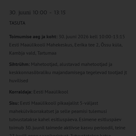
30. juuni 10:00
-
13:15
TASUTA
Toimumise aeg ja koht:
30. juuni 2026 kell 10:00-13:15
Eesti Maaülikooli Mahekeskus, Eerika tee 2, Õssu küla,
Kambja vald, Tartumaa
Sihtrühm:
Mahetootjad, alustavad mahetootjad ja
keskkonnasõbraliku majandamisega tegelevad tootjad jt
huvilised
Korraldaja:
Eesti Maaülikool
Sisu:
Eesti Maaülikooli pikaajalist 5-väljast
mahekülvikorrakatset ja selle peamisi tulemusi
tutvustatakse kahel esitluspäeva. Esimene esitluspäev
toimub 30. juunil taimede aktiivse kasvu perioodil, teine
27. juulil enne saagikoristust. Tutvustatakse katse