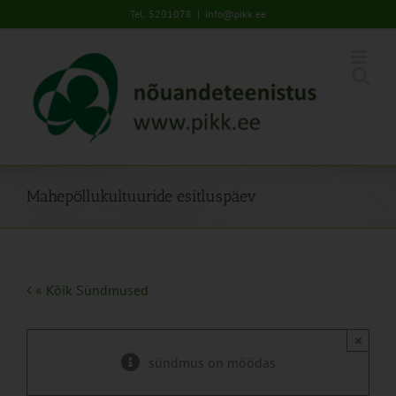
Skip
Tel: 5201078
|
info@pikk.ee
to
content
Mahepõllukultuuride esitluspäev
« Kõik Sündmused
×
sündmus on möödas