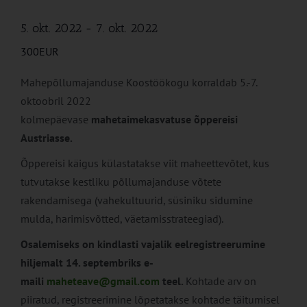
5. okt. 2022
-
7. okt. 2022
300EUR
Mahepõllumajanduse Koostöökogu korraldab 5.-7.
oktoobril 2022
kolmepäevase
mahetaimekasvatuse õppereisi
Austriasse.
Õppereisi käigus külastatakse viit maheettevõtet, kus
tutvutakse kestliku põllumajanduse võtete
rakendamisega (vahekultuurid, süsiniku sidumine
mulda, harimisvõtted, väetamisstrateegiad).
Osalemiseks on kindlasti vajalik eelregistreerumine
hiljemalt 14. septembriks e-
maili
maheteave@gmail.com
teel.
Kohtade arv on
piiratud, registreerimine lõpetatakse kohtade täitumisel