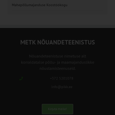
Mahepõllumajanduse Koostöökogu
METK NÕUANDETEENISTUS
Nõuandeteenistuse nimetuse alt
korraldatalse põllu- ja maamajanduslikke
nõustamisteenuseid.
+372 5201078
info@pikk.ee
Kirjuta meile!