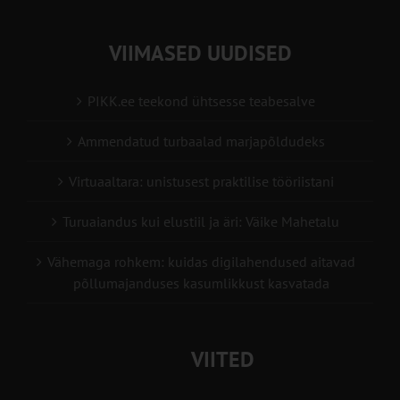
VIIMASED UUDISED
PIKK.ee teekond ühtsesse teabesalve
Ammendatud turbaalad marjapõldudeks
Virtuaaltara: unistusest praktilise tööriistani
Turuaiandus kui elustiil ja äri: Väike Mahetalu
Vähemaga rohkem: kuidas digilahendused aitavad
põllumajanduses kasumlikkust kasvatada
VIITED