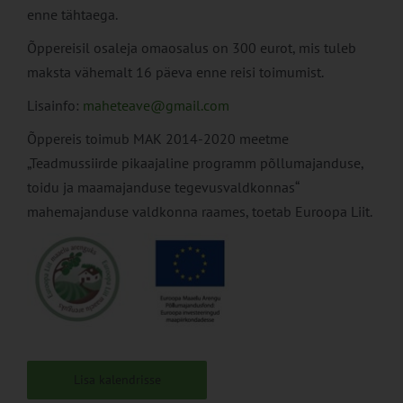
enne tähtaega.
Õppereisil osaleja omaosalus on 300 eurot, mis tuleb
maksta vähemalt 16 päeva enne reisi toimumist.
Lisainfo:
maheteave@gmail.com
Õppereis toimub MAK 2014-2020 meetme
„Teadmussiirde pikaajaline programm põllumajanduse,
toidu ja maamajanduse tegevusvaldkonnas“
mahemajanduse valdkonna raames, toetab Euroopa Liit.
Lisa kalendrisse