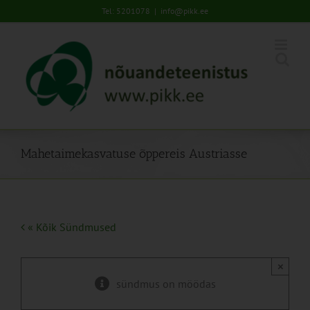
Skip
Tel: 5201078
|
info@pikk.ee
to
content
Mahetaimekasvatuse õppereis Austriasse
« Kõik Sündmused
×
sündmus on möödas