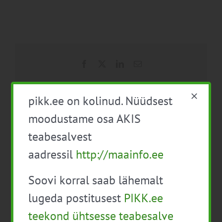
Facebook
X
LinkedIn
Email
pikk.ee on kolinud. Nüüdsest
moodustame osa AKIS
EPKK infopäev ettevõtte
Õppereis: Leedu
külastusega „Taastava
Vabariiki ja messile –
teabesalvest
põllumajanduse võtted
“Made in Lithuania 2022”
aadressil
http://maainfo.ee
taimekasvatuses“
Soovi korral saab lähemalt
lugeda postitusest
PIKK.ee
teekond ühtsesse teabesalve