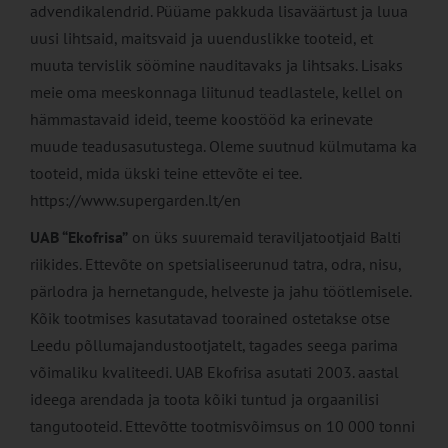
advendikalendrid. Püüame pakkuda lisaväärtust ja luua
uusi lihtsaid, maitsvaid ja uuenduslikke tooteid, et
muuta tervislik söömine nauditavaks ja lihtsaks. Lisaks
meie oma meeskonnaga liitunud teadlastele, kellel on
hämmastavaid ideid, teeme koostööd ka erinevate
muude teadusasutustega. Oleme suutnud külmutama ka
tooteid, mida ükski teine ettevõte ei tee.
https://www.supergarden.lt/en
UAB “Ekofrisa”
on üks suuremaid teraviljatootjaid Balti
riikides. Ettevõte on spetsialiseerunud tatra, odra, nisu,
pärlodra ja hernetangude, helveste ja jahu töötlemisele.
Kõik tootmises kasutatavad toorained ostetakse otse
Leedu põllumajandustootjatelt, tagades seega parima
võimaliku kvaliteedi. UAB Ekofrisa asutati 2003. aastal
ideega arendada ja toota kõiki tuntud ja orgaanilisi
tangutooteid. Ettevõtte tootmisvõimsus on 10 000 tonni