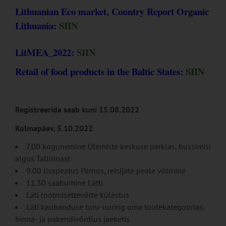
Lithuanian Eco market, Country Report Organic
Lithuania:
SIIN
LitMEA_2022:
SIIN
Retail of food products in the Baltic States:
SIIN
Registreerida saab kuni 15.08.2022
Kolmapäev, 5.10.2022
7.00 kogunemine Ülemiste keskuse parklas, bussireisi
algus Tallinnast
9.00 lisapeatus Pärnus, reisijate peale võtmine
11.30 saabumine Lätti
Läti tootmisettevõtte külastus
Läti kaubanduse turu-uuring oma tootekategoorias,
hinna- ja pakendivõrdlus jaeketis