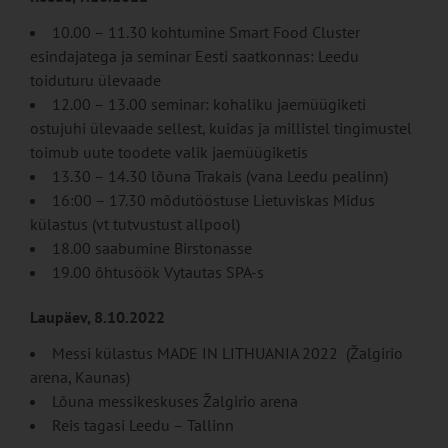
10.00 – 11.30 kohtumine Smart Food Cluster
esindajatega ja seminar Eesti saatkonnas: Leedu
toiduturu ülevaade
12.00 – 13.00 seminar: kohaliku jaemüügiketi
ostujuhi ülevaade sellest, kuidas ja millistel tingimustel
toimub uute toodete valik jaemüügiketis
13.30 – 14.30 lõuna Trakais (vana Leedu pealinn)
16:00 – 17.30 mõdutööstuse Lietuviskas Midus
külastus (vt tutvustust allpool)
18.00 saabumine Birstonasse
19.00 õhtusöök Vytautas SPA-s
Laupäev, 8.10.2022
Messi külastus MADE IN LITHUANIA 2022 (Žalgirio
arena, Kaunas)
Lõuna messikeskuses Žalgirio arena
Reis tagasi Leedu – Tallinn