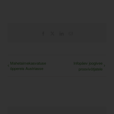
Facebook
X
LinkedIn
Email
Mahetaimekasvatuse
Infopäev joogivee
õppereis Austriasse
proovivõtjatele