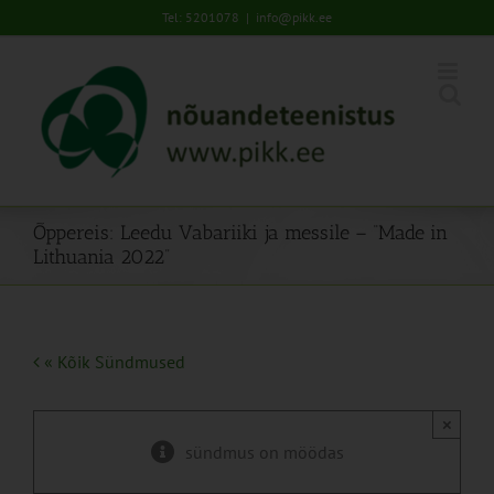
Skip
Tel: 5201078
|
info@pikk.ee
to
content
Õppereis: Leedu Vabariiki ja messile – “Made in
Lithuania 2022”
« Kõik Sündmused
×
sündmus on möödas