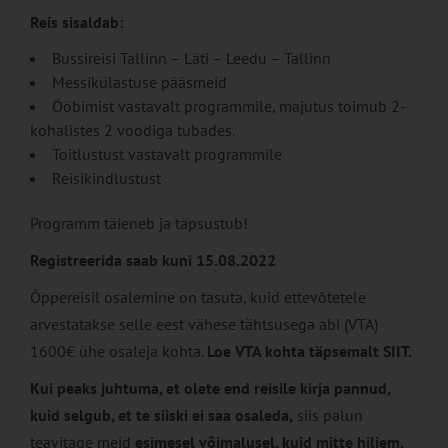
Reis sisaldab:
Bussireisi Tallinn – Läti – Leedu – Tallinn
Messikülastuse pääsmeid
Ööbimist vastavalt programmile, majutus toimub 2-
kohalistes 2 voodiga tubades.
Toitlustust vastavalt programmile
Reisikindlustust
Programm täieneb ja täpsustub!
Registreerida saab kuni 15.08.2022
Õppereisil osalemine on tasuta, kuid ettevõtetele
arvestatakse selle eest vähese tähtsusega abi (VTA)
1600€ ühe osaleja kohta.
Loe VTA kohta täpsemalt
SIIT
.
Kui peaks juhtuma, et olete end reisile kirja pannud,
kuid selgub, et te siiski ei saa osaleda,
siis palun
teavitage meid
esimesel võimalusel, kuid mitte hiljem,