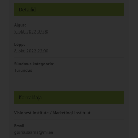
Detailid
Algus:
5. okt. 2022 07:00
Lõpp:
8. okt. 2022 22:00
Sündmus kategooria:
Turundus
Korraldaja
Visionest Institute / Marketingi Instituut
Email
gloria.saarna@mi.ee