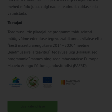
mehed mõdu juua, kuigi nad ei teadnud, kuidas seda
valmistada.
Toetajad
Teadmussiirde pikaajaline programm toidusektori
müügivõime edenduse tegevusvaldkonnas viiakse ellu
“Eesti maaelu arengukava 2014–2020” meetme
„Teadmussiire ja teavitus“ tegevuse liigi „Pikaajalised
programmid“ raames ning seda rahastatakse Euroopa
Maaelu Arengu Põllumajandusfondist (EAFRD).
Lisa kalendrisse