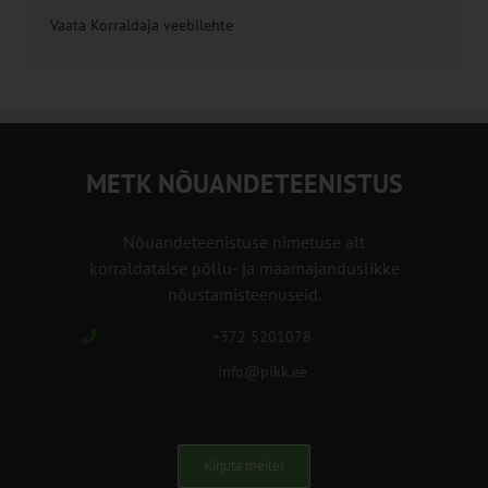
Vaata Korraldaja veebilehte
METK NÕUANDETEENISTUS
Nõuandeteenistuse nimetuse alt
korraldatalse põllu- ja maamajanduslikke
nõustamisteenuseid.
+372 5201078
info@pikk.ee
Kirjuta meile!