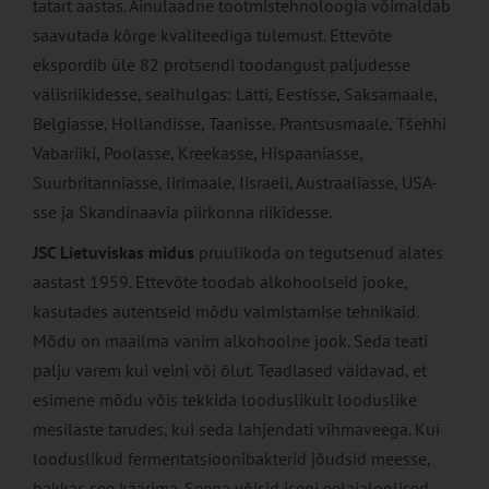
tatart aastas. Ainulaadne tootmistehnoloogia võimaldab
saavutada kõrge kvaliteediga tulemust. Ettevõte
ekspordib üle 82 protsendi toodangust paljudesse
välisriikidesse, sealhulgas: Lätti, Eestisse, Saksamaale,
Belgiasse, Hollandisse, Taanisse, Prantsusmaale, Tšehhi
Vabariiki, Poolasse, Kreekasse, Hispaaniasse,
Suurbritanniasse, Iirimaale, Iisraeli, Austraaliasse, USA-
sse ja Skandinaavia piirkonna riikidesse.
JSC Lietuviskas midus
pruulikoda on tegutsenud alates
aastast 1959. Ettevõte toodab alkohoolseid jooke,
kasutades autentseid mõdu valmistamise tehnikaid.
Mõdu on maailma vanim alkohoolne jook. Seda teati
palju varem kui veini või õlut. Teadlased väidavad, et
esimene mõdu võis tekkida looduslikult looduslike
mesilaste tarudes, kui seda lahjendati vihmaveega. Kui
looduslikud fermentatsioonibakterid jõudsid meesse,
hakkas see käärima. Seega võisid isegi eelajaloolised