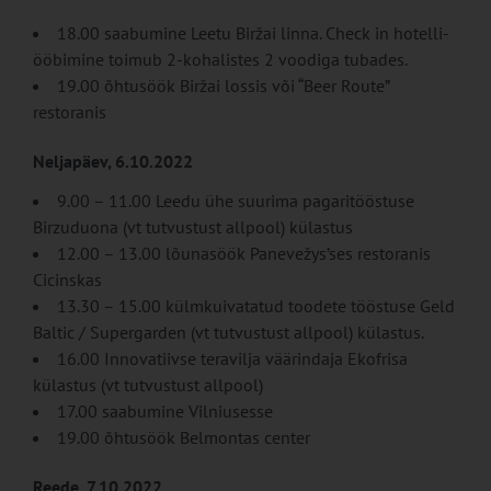
18.00 saabumine Leetu Biržai linna. Check in hotelli-
ööbimine toimub 2-kohalistes 2 voodiga tubades.
19.00 õhtusöök Biržai lossis või “Beer Route”
restoranis
Neljapäev, 6.10.2022
9.00 – 11.00 Leedu ühe suurima pagaritööstuse
Birzuduona (vt tutvustust allpool) külastus
12.00 – 13.00 lõunasöök Panevežys’ses restoranis
Cicinskas
13.30 – 15.00 külmkuivatatud toodete tööstuse Geld
Baltic / Supergarden (vt tutvustust allpool) külastus.
16.00 Innovatiivse teravilja väärindaja Ekofrisa
külastus (vt tutvustust allpool)
17.00 saabumine Vilniusesse
19.00 õhtusöök Belmontas center
Reede, 7.10.2022