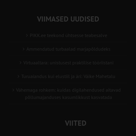
VIIMASED UUDISED
PIKK.ee teekond ühtsesse teabesalve
Ammendatud turbaalad marjapõldudeks
Virtuaaltara: unistusest praktilise tööriistani
Turuaiandus kui elustiil ja äri: Väike Mahetalu
Vähemaga rohkem: kuidas digilahendused aitavad
põllumajanduses kasumlikkust kasvatada
VIITED