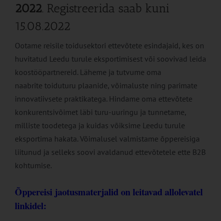
2022
. Registreerida saab kuni
15.08.2022
Ootame reisile toidusektori ettevõtete esindajaid, kes on
huvitatud Leedu turule eksportimisest või soovivad leida
koostööpartnereid. Läheme ja tutvume oma
naabrite toiduturu plaanide, võimaluste ning parimate
innovatiivsete praktikatega. Hindame oma ettevõtete
konkurentsivõimet läbi turu-uuringu ja tunnetame,
milliste toodetega ja kuidas võiksime Leedu turule
eksportima hakata. Võimalusel valmistame õppereisiga
liitunud ja selleks soovi avaldanud ettevõtetele ette B2B
kohtumise.
Õppereisi jaotusmaterjalid on leitavad allolevatel
linkidel: