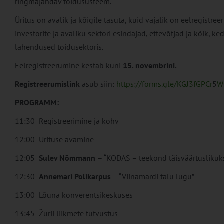
ringmajandav toidusüsteem.
Üritus on avalik ja kõigile tasuta, kuid vajalik on eelregist
investorite ja avaliku sektori esindajad, ettevõtjad ja kõik, k
lahendused toidusektoris.
Eelregistreerumine kestab kuni
15. novembrini.
Registreerumislink
asub siin:
https://forms.gle/KGJ3fGPCr
5
W
PROGRAMM:
11:30 Registreerimine ja kohv
12:00 Ürituse avamine
12:05
Sulev Nõmmann
– “KODAS – teekond täisväärtuslikuk
12:30
Annemari Polikarpus
– “Viinamärdi talu lugu”
13:00 Lõuna konverentsikeskuses
13:45 Žürii liikmete tutvustus