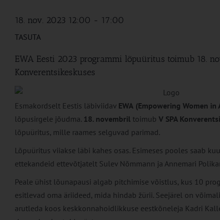
18. nov. 2023 12:00
-
17:00
TASUTA
EWA Eesti 2023 programmi lõpuüritus toimub 18. no
Konverentsikeskuses
Esmakordselt Eestis läbiviidav
EWA
(Empowering Women in 
lõpusirgele jõudma.
18. novembril
toimub
V SPA Konverents
lõpuüritus, mille raames selguvad parimad.
Lõpuüritus viiakse läbi kahes osas. Esimeses pooles saab kuul
ettekandeid ettevõtjatelt Sulev Nõmmann ja Annemari Polika
Peale ühist lõunapausi algab pitchimise võistlus, kus 10 pro
esitlevad oma äriideed, mida hindab žürii. Seejärel on võimal
arutleda koos keskkonnahoidlikkuse eestkõneleja Kadri Kalle