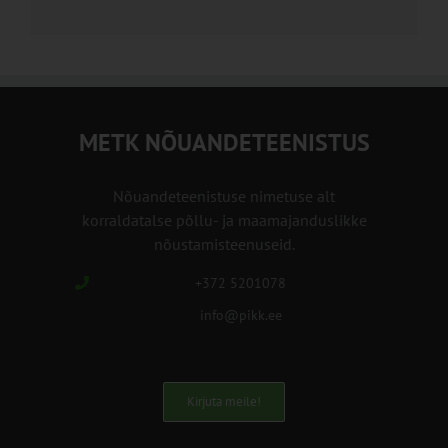
METK NÕUANDETEENISTUS
Nõuandeteenistuse nimetuse alt
korraldatalse põllu- ja maamajanduslikke
nõustamisteenuseid.
+372 5201078
info@pikk.ee
Kirjuta meile!