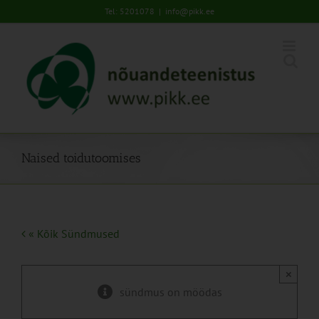
Skip
Tel: 5201078
|
info@pikk.ee
to
content
Naised toidutoomises
« Kõik Sündmused
×
sündmus on möödas