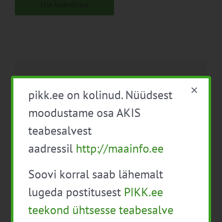
Lisa kalendrisse
Facebook
X
LinkedIn
Email
pikk.ee on kolinud. Nüüdsest
moodustame osa AKIS
teabesalvest
Loomade heaolu infopäev
Keskkonnasõbraliku
aadressil
http://maainfo.ee
– lambakasvatus
aianduse infopäev
Soovi korral saab lähemalt
lugeda postitusest
PIKK.ee
teekond ühtsesse teabesalve