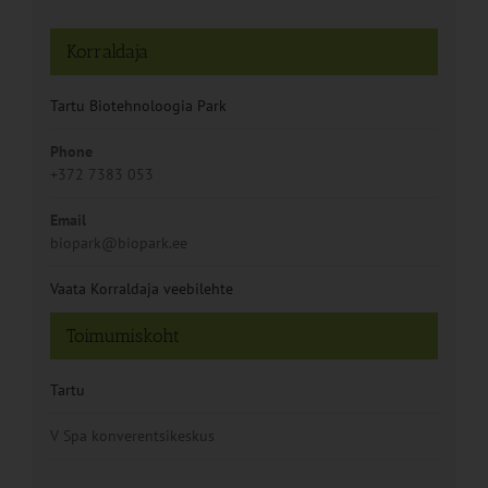
Korraldaja
Tartu Biotehnoloogia Park
Phone
+372 7383 053
Email
biopark@biopark.ee
Vaata Korraldaja veebilehte
Toimumiskoht
Tartu
V Spa konverentsikeskus