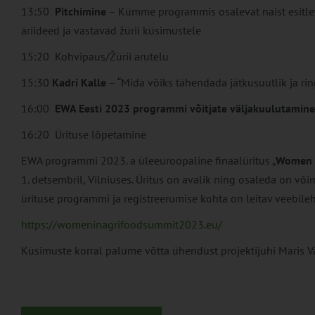
13:50
Pitchimine
– Kümme programmis osalevat naist esitle
äriideed ja vastavad žürii küsimustele
15:20 Kohvipaus/Žürii arutelu
15:30
Kadri Kalle
– “Mida võiks tähendada jätkusuutlik ja r
16:00
EWA Eesti 2023 programmi võitjate väljakuulutamine
16:20 Ürituse lõpetamine
EWA programmi 2023. a üleeuroopaline finaalüritus „
Women i
1. detsembril, Vilniuses. Üritus on avalik ning osaleda on võ
ürituse programmi ja registreerumise kohta on leitav veebileh
https://womeninagrifoodsummit2023.eu/
Küsimuste korral palume võtta ühendust projektijuhi Maris 