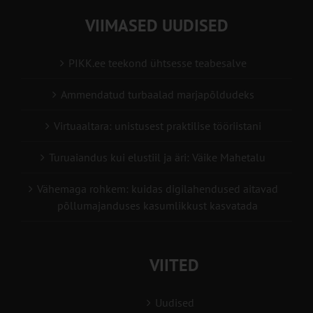
VIIMASED UUDISED
PIKK.ee teekond ühtsesse teabesalve
Ammendatud turbaalad marjapõldudeks
Virtuaaltara: unistusest praktilise tööriistani
Turuaiandus kui elustiil ja äri: Väike Mahetalu
Vähemaga rohkem: kuidas digilahendused aitavad
põllumajanduses kasumlikkust kasvatada
VIITED
Uudised