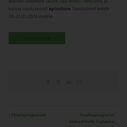
Broneeri ööbimine
Tallink Spa Hotelli veebilehel
ja
kasuta sooduskoodi
agriculture
. Soodushind kehtib
20.-23.01.2026 öödele.
Lisa kalendrisse
Facebook
X
LinkedIn
Email
Finantsprognoosid
Koolitusprogramm
toidusektorile: Digitaalne