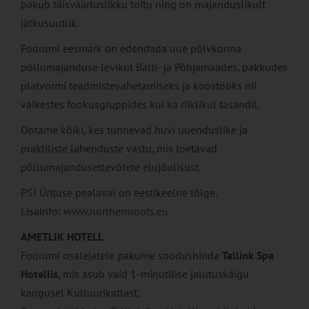
pakub täisväärtuslikku toitu ning on majanduslikult
jätkusuutlik.
Foorumi eesmärk on edendada uue põlvkonna
põllumajanduse levikut Balti- ja Põhjamaades, pakkudes
platvormi teadmistevahetamiseks ja koostööks nii
väikestes fookusgruppides kui ka riiklikul tasandil.
Ootame kõiki, kes tunnevad huvi uuenduslike ja
praktiliste lahenduste vastu, mis toetavad
põllumajandusettevõtete elujõulisust.
PS! Ürituse pealaval on eestikeelne tõlge.
Lisainfo:
www.northernroots.eu
AMETLIK HOTELL
Foorumi osalejatele pakume soodushinda
Tallink Spa
Hotellis
, mis asub vaid 1-minutilise jalutuskäigu
kaugusel Kultuurikatlast.