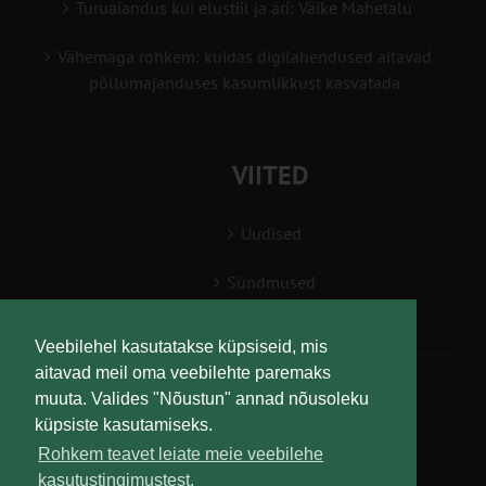
Turuaiandus kui elustiil ja äri: Väike Mahetalu
Vähemaga rohkem: kuidas digilahendused aitavad
põllumajanduses kasumlikkust kasvatada
VIITED
Uudised
Sündmused
Konsulent, nõustaja
Veebilehel kasutatakse küpsiseid, mis
aitavad meil oma veebilehte paremaks
Teabesalv
muuta. Valides "Nõustun" annad nõusoleku
küpsiste kasutamiseks.
Liitu uudiskirjaga
Rohkem teavet leiate meie veebilehe
kasutustingimustest.