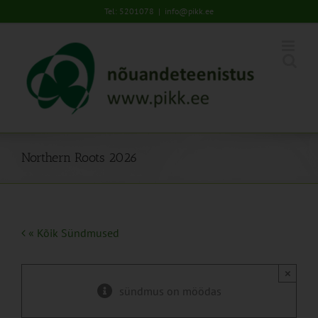
Skip
Tel: 5201078
|
info@pikk.ee
to
content
Northern Roots 2026
« Kõik Sündmused
×
sündmus on möödas