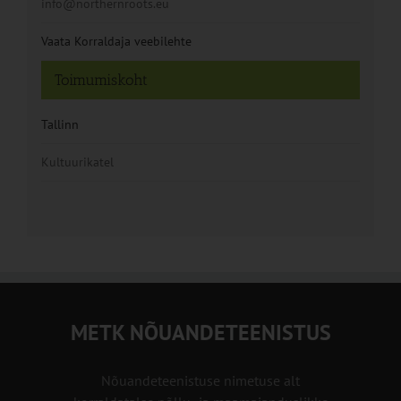
info@northernroots.eu
Vaata Korraldaja veebilehte
Toimumiskoht
Tallinn
Kultuurikatel
METK NÕUANDETEENISTUS
Nõuandeteenistuse nimetuse alt