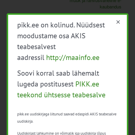
müük ja rahvusvaheline e-
kaubandus
pikk.ee on kolinud. Nüüdsest
moodustame osa AKIS
teabesalvest
aadressil
http://maainfo.ee
Detailid
Soovi korral saab lähemalt
lugeda postitusest
PIKK.ee
Algus:
21. jaanuar 08:00
teekond ühtsesse teabesalve
Lõpp:
22. jaanuar 17:00
pikk.ee uudiskirjaga liitunud saavad edaspidi AKIS teabesalve
uudiskirja.
Hind:
149€
Uudiskirjast lahkumine on võimalik iga uudiskirja lõpus