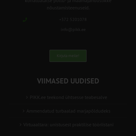
korraldatalse põllu- ja maamajanduslikke
nõustamisteenuseid.
+372 5201078
info@pikk.ee
Kirjuta meile!
VIIMASED UUDISED
PIKK.ee teekond ühtsesse teabesalve
Ammendatud turbaalad marjapõldudeks
Virtuaaltara: unistusest praktilise tööriistani