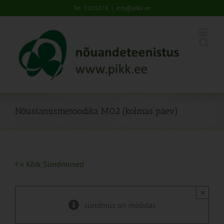
Skip
Tel: 5201078
|
info@pikk.ee
to
content
Nõustamismetoodika M02 (kolmas päev)
« Kõik Sündmused
×
sündmus on möödas