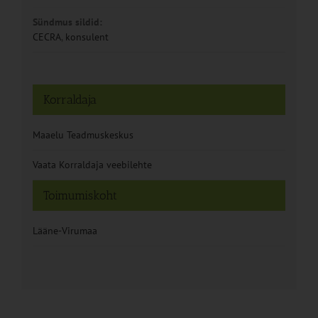
Sündmus sildid:
CECRA
,
konsulent
Korraldaja
Maaelu Teadmuskeskus
Vaata Korraldaja veebilehte
Toimumiskoht
Lääne-Virumaa