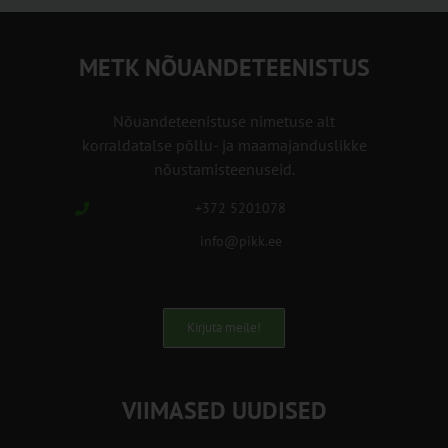
METK NÕUANDETEENISTUS
Nõuandeteenistuse nimetuse alt
korraldatalse põllu- ja maamajanduslikke
nõustamisteenuseid.
+372 5201078
info@pikk.ee
Kirjuta meile!
VIIMASED UUDISED