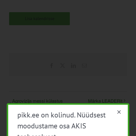
Lisa kalendrisse
Facebook
X
LinkedIn
Email
Agrovizija messi külastus
Märka LEADERit
pikk.ee on kolinud. Nüüdsest
moodustame osa AKIS