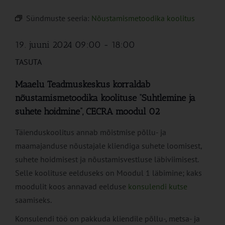
Sündmuste seeria:
Nõustamismetoodika koolitus
19. juuni 2024 09:00
-
18:00
TASUTA
Maaelu Teadmuskeskus korraldab
nõustamismetoodika koolituse “Suhtlemine ja
suhete hoidmine”, CECRA moodul 02
Täienduskoolitus annab mõistmise põllu- ja
maamajanduse nõustajale kliendiga suhete loomisest,
suhete hoidmisest ja nõustamisvestluse läbiviimisest.
Selle koolituse eelduseks on Moodul 1 läbimine; kaks
moodulit koos annavad eelduse
konsulendi kutse
saamiseks.
Konsulendi töö on pakkuda kliendile põllu-, metsa- ja