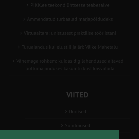
PIKK.ee teekond ühtsesse teabesalve
Ammendatud turbaalad marjapõldudeks
Virtuaaltara: unistusest praktilise tööriistani
Turuaiandus kui elustiil ja äri: Väike Mahetalu
Vähemaga rohkem: kuidas digilahendused aitavad
põllumajanduses kasumlikkust kasvatada
VIITED
Uudised
Sündmused