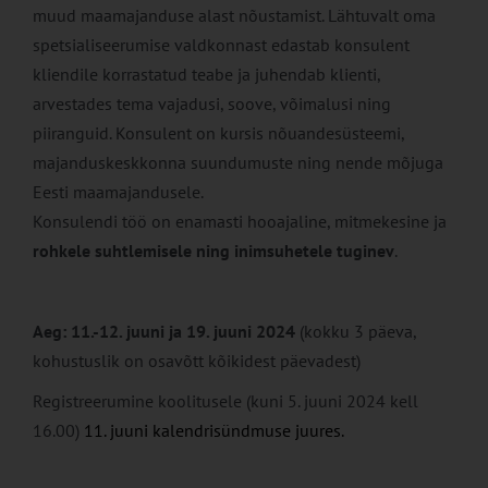
muud maamajanduse alast nõustamist. Lähtuvalt oma
spetsialiseerumise valdkonnast edastab konsulent
kliendile korrastatud teabe ja juhendab klienti,
arvestades tema vajadusi, soove, võimalusi ning
piiranguid. Konsulent on kursis nõuandesüsteemi,
majanduskeskkonna suundumuste ning nende mõjuga
Eesti maamajandusele.
Konsulendi töö on enamasti hooajaline, mitmekesine ja
rohkele suhtlemisele ning inimsuhetele tuginev
.
Aeg: 11.-12. juuni ja 19. juuni 2024
(kokku 3 päeva,
kohustuslik on osavõtt kõikidest päevadest)
Registreerumine koolitusele (kuni 5. juuni 2024 kell
16.00)
11. juuni kalendrisündmuse juures.