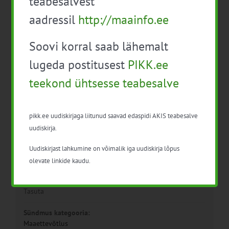
teabesalvest
aadressil
http://maainfo.ee
Soovi korral saab lähemalt
Detailid
lugeda postitusest
PIKK.ee
teekond ühtsesse teabesalve
Kuupäev:
19. juuni 2024
pikk.ee uudiskirjaga liitunud saavad edaspidi AKIS teabesalve
Aeg:
09:00 - 18:00
uudiskirja.
Uudiskirjast lahkumine on võimalik iga uudiskirja lõpus
Series:
Nõustamismetoodika koolitus
olevate linkide kaudu.
Hind:
Tasuta
Sündmus kategooria:
Maaettevõtlus