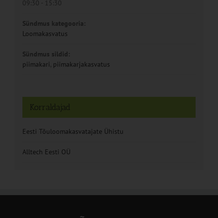
09:30 - 15:30
Sündmus kategooria:
Loomakasvatus
Sündmus sildid:
piimakari
,
piimakarjakasvatus
Korraldajad
Eesti Tõuloomakasvatajate Ühistu
Alltech Eesti OÜ