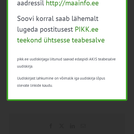
aadressil
http://maainfo.ee
Soovi korral saab lähemalt
lugeda postitusest
PIKK.ee
Registreerimine:
ppuskar@alltech.com
| +372 5280846 Osalemiseks
teekond ühtsesse teabesalve
palume teatada hiljemalt 30. novembriks
pikk.ee uudiskirjaga liitunud saavad edaspidi AKIS teabesalve
uudiskirja.
Uudiskirjast lahkumine on võimalik iga uudiskirja lõpus
Lisa kalendrisse
olevate linkide kaudu.
Facebook
X
LinkedIn
Email