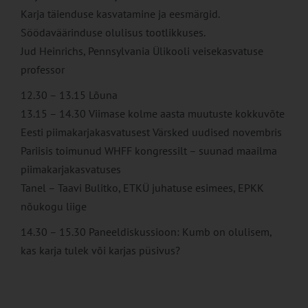
Karja täienduse kasvatamine ja eesmärgid.
Söödaväärinduse olulisus tootlikkuses.
Jud Heinrichs, Pennsylvania Ülikooli veisekasvatuse
professor
12.30 – 13.15 Lõuna
13.15 – 14.30 Viimase kolme aasta muutuste kokkuvõte
Eesti piimakarjakasvatusest Värsked uudised novembris
Pariisis toimunud WHFF kongressilt – suunad maailma
piimakarjakasvatuses
Tanel – Taavi Bulitko, ETKÜ juhatuse esimees, EPKK
nõukogu liige
14.30 – 15.30 Paneeldiskussioon: Kumb on olulisem,
kas karja tulek või karjas püsivus?