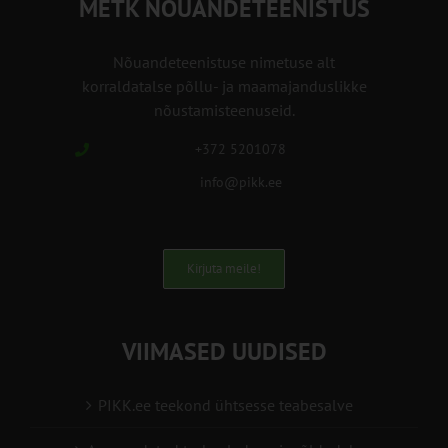
METK NÕUANDETEENISTUS
Nõuandeteenistuse nimetuse alt
korraldatalse põllu- ja maamajanduslikke
nõustamisteenuseid.
+372 5201078
info@pikk.ee
Kirjuta meile!
VIIMASED UUDISED
PIKK.ee teekond ühtsesse teabesalve