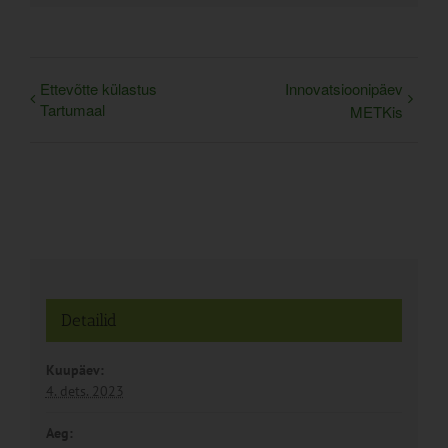
Ettevõtte külastus
Innovatsioonipäev
Tartumaal
METKis
Detailid
Kuupäev:
4. dets. 2023
Aeg: