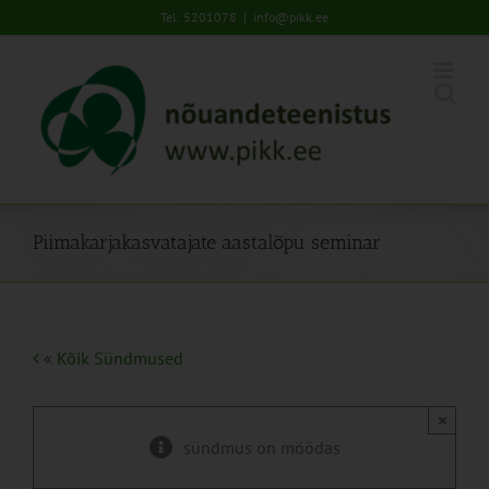
Skip
Tel: 5201078
|
info@pikk.ee
to
content
Piimakarjakasvatajate aastalõpu seminar
« Kõik Sündmused
×
sündmus on möödas