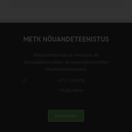
METK NÕUANDETEENISTUS
Nõuandeteenistuse nimetuse alt
korraldatalse põllu- ja maamajanduslikke
nõustamisteenuseid.
+372 5201078
info@pikk.ee
Kirjuta meile!