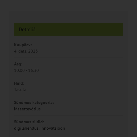
Detailid
Kuupäev:
4. dets. 2023
Aeg:
10:00 - 16:30
Hind:
Tasuta
Sündmus kategooria:
Maaettevõtlus
Sündmus sildid:
digilahendus
,
innovatsioon