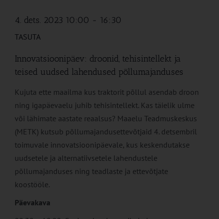
4. dets. 2023 10:00
-
16:30
TASUTA
Innovatsioonipäev: droonid, tehisintellekt ja
teised uudsed lahendused põllumajanduses
Kujuta ette maailma kus traktorit põllul asendab droon
ning igapäevaelu juhib tehisintellekt. Kas täielik ulme
või lähimate aastate reaalsus? Maaelu Teadmuskeskus
(METK) kutsub põllumajandusettevõtjaid 4. detsembril
toimuvale innovatsioonipäevale, kus keskendutakse
uudsetele ja alternatiivsetele lahendustele
põllumajanduses ning teadlaste ja ettevõtjate
koostööle.
Päevakava