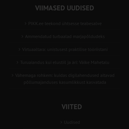
VIIMASED UUDISED
PIKK.ee teekond ühtsesse teabesalve
Ammendatud turbaalad marjapõldudeks
Virtuaaltara: unistusest praktilise tööriistani
Turuaiandus kui elustiil ja äri: Väike Mahetalu
Vähemaga rohkem: kuidas digilahendused aitavad
põllumajanduses kasumlikkust kasvatada
VIITED
Uudised