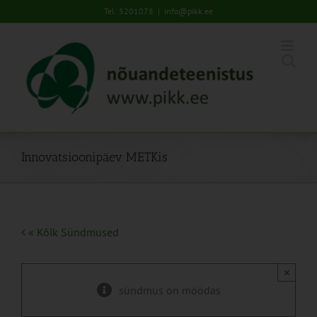
Skip
Tel: 5201078
|
info@pikk.ee
to
content
Innovatsioonipäev METKis
« Kõik Sündmused
×
sündmus on möödas