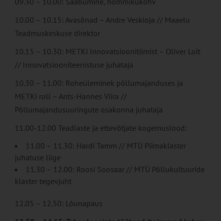
09.30 – 10.00: Saabumine, hommikukohv
10.00 – 10.15: Avasõnad – Andre Veskioja // Maaelu
Teadmuskeskuse direktor
10.15 – 10.30: METKi Innovatsioonitiimist – Oliver Loit
// Innovatsiooniteenistuse juhataja
10.30 – 11.00: Roheüleminek põllumajanduses ja
METKi roll – Ants-Hannes Viira //
Põllumajandusuuringute osakonna juhataja
11.00-12.00 Teadlaste ja ettevõtjate kogemuslood:
11.00 – 11.30: Hardi Tamm // MTÜ Piimaklaster
juhatuse liige
11.30 – 12.00: Roosi Soosaar // MTÜ Põllukultuuride
klaster tegevjuht
12.05 – 12.50: Lõunapaus