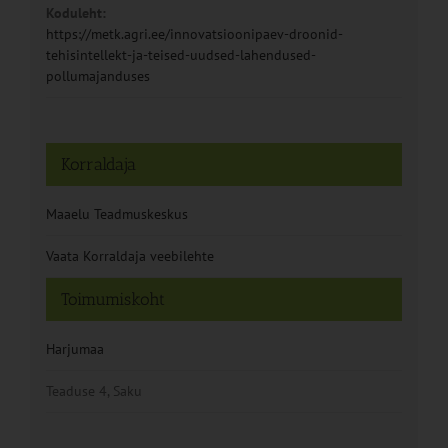
Koduleht:
https://metk.agri.ee/innovatsioonipaev-droonid-
tehisintellekt-ja-teised-uudsed-lahendused-
pollumajanduses
Korraldaja
Maaelu Teadmuskeskus
Vaata Korraldaja veebilehte
Toimumiskoht
Harjumaa
Teaduse 4, Saku