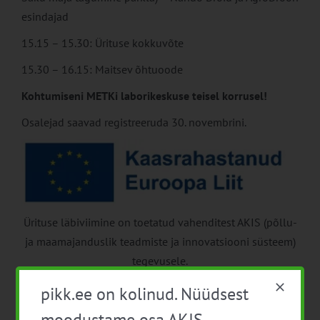
esindajad
15.15 – 15.30: Ürituse kokkuvõte
15.30 – 16.15: Maitsev õhtuoode
Kohtumiseni METKi laborikeskuse teisel korrusel!
Osalejad saavad registreeruda 30. novembrini.
Ürituse läbiviimine on toetatud vahenditest AKIS (põllu-
ja maamajanduslik teadmiste ja innovatsiooni süsteem)
tegevusele.
Üritus on registreeritud osalejatele tasuta.
pikk.ee on kolinud. Nüüdsest
moodustame osa AKIS