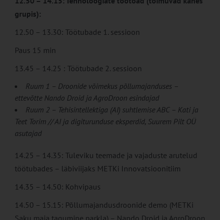
12.50 – 14.15: Tehnoloogiate töötoad (toimuvad kahes
grupis):
12.50 – 13.30: Töötubade 1. sessioon
Paus 15 min
13.45 – 14.25 : Töötubade 2. sessioon
Ruum 1 – Droonide võimekus põllumajanduses –
ettevõtte Nando Droid ja AgroDroon esindajad
Ruum 2 – Tehisintellektiga (AI) suhtlemise ABC – Kati ja
Teet Torim // AI ja digiturunduse eksperdid, Suurem Pilt OÜ
asutajad
14.25 – 14.35: Tuleviku teemade ja vajaduste arutelud
töötubades – läbiviijaks METKi Innovatsioonitiim
14.35 – 14.50: Kohvipaus
14.50 – 15.15: Põllumajandusdroonide demo (METKi
Saku maja tagumine parkla) – Nando Droid ja AgroDroon