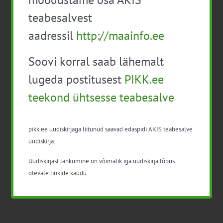
Lisa kalendrisse
teabesalvest
aadressil
http://maainfo.ee
Soovi korral saab lähemalt
lugeda postitusest
PIKK.ee
Facebook
X
LinkedIn
Email
teekond ühtsesse teabesalve
pikk.ee uudiskirjaga liitunud saavad edaspidi AKIS teabesalve
uudiskirja.
Piimakarjakasvatajate
Liha ja lihatoodete
aastalõpu seminar
hügieen ja ohutus
Uudiskirjast lahkumine on võimalik iga uudiskirja lõpus
(veebipõhine kursus)
olevate linkide kaudu.