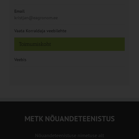
Email
kristjan@eagronom.ee
Vaata Korraldaja veebilehte
Toimumiskoht
Veebis
METK NÕUANDETEENISTUS
Nõuandeteenistuse nimetuse alt