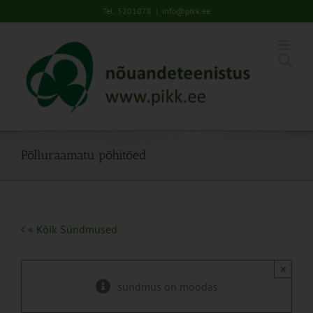
Skip
Tel: 5201078
|
info@pikk.ee
to
content
Põlluraamatu põhitõed
« Kõik Sündmused
×
sündmus on möödas