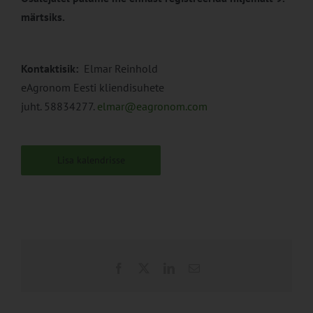
märtsiks.
Kontaktisik:
Elmar Reinhold
eAgronom Eesti kliendisuhete
juht. 58834277.
elmar@eagronom.com
Lisa kalendrisse
Facebook
X
LinkedIn
Email