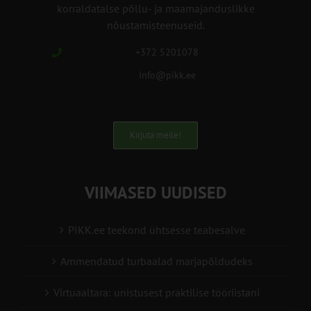
korraldatalse põllu- ja maamajanduslikke
nõustamisteenuseid.
+372 5201078
info@pikk.ee
Kirjuta meile!
VIIMASED UUDISED
PIKK.ee teekond ühtsesse teabesalve
Ammendatud turbaalad marjapõldudeks
Virtuaaltara: unistusest praktilise tööriistani