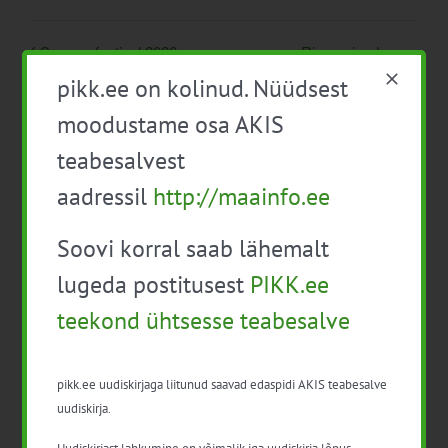
Seemnefestival 2026
Ringmajanduse
koostööpäev
pikk.ee on kolinud. Nüüdsest
moodustame osa AKIS
teabesalvest
aadressil
http://maainfo.ee
Soovi korral saab lähemalt
lugeda postitusest
PIKK.ee
Detailid
teekond ühtsesse teabesalve
Kuupäev:
10. märts
pikk.ee uudiskirjaga liitunud saavad edaspidi AKIS teabesalve
Aeg:
uudiskirja.
10:00 - 13:00
Uudiskirjast lahkumine on võimalik iga uudiskirja lõpus