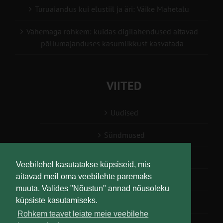
Turuaiandus kui elustiil ja äri: Väike Mahetalu
Vähemaga rohkem: kuidas digilahendused aitavad
põllumajanduses kasumlikkust kasvatada
VIITED
Uudised
Sündmused
Konsulent, nõustaja
Veebilehel kasutatakse küpsiseid, mis
aitavad meil oma veebilehte paremaks
Teabesalv
muuta. Valides "Nõustun" annad nõusoleku
küpsiste kasutamiseks.
Liitu uudiskirjaga
Rohkem teavet leiate meie veebilehe