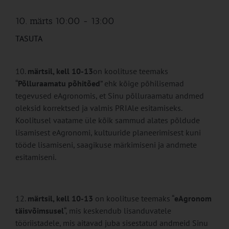
10. märts 10:00
-
13:00
TASUTA
märtsil, kell 10-13
on koolituse teemaks
“
Põlluraamatu põhitõed
” ehk kõige põhilisemad
tegevused eAgronomis, et Sinu põlluraamatu andmed
oleksid korrektsed ja valmis PRIAle esitamiseks.
Koolitusel vaatame üle kõik sammud alates põldude
lisamisest eAgronomi, kultuuride planeerimisest kuni
tööde lisamiseni, saagikuse märkimiseni ja andmete
esitamiseni.
märtsil, kell 10-13
on koolituse teemaks “
eAgronom
täisvõimsusel
“, mis keskendub lisanduvatele
tööriistadele, mis aitavad juba sisestatud andmeid Sinu