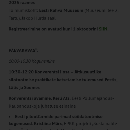
2025 raames
Toimumiskoht:
Eesti Rahva Muuseum
(Muuseumi tee 2,
Tartu), Jakob Hurda saal
Registreerimine on avatud kuni 1.oktoobrini
SIIN
.
PÄEVAKAVAS*:
10.00-10.30 Kogunemine
10:30-12:20 Konverentsi I osa – Jätkusuutlike
silotootmise praktikate katsetamise tulemused Eestis,
Lätis ja Soomes
Konverentsi avamine.
Kerli Ats
, Eesti Põllumajandus-
Kaubanduskoja juhatuse esinaine
Eesti pilootfarmide parimad söödatootmise
kogemused.
K
ristiina Märs
, EPKK projekti „Sustainable