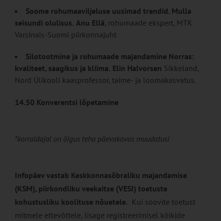
Soome rohumaaviljeluse uusimad trendid. Mulla
seisundi olulisus.
Anu Ellä
, rohumaade ekspert, MTK
Varsinais-Suomi piirkonnajuht
Silotootmine ja rohumaade majandamine Norras:
kvaliteet, saagikus ja kliima.
Elin Halvorsen
Sikkeland,
Nord Ülikooli kaasprofessor, taime- ja loomakasvatus.
14.50 Konverentsi lõpetamine
*korraldajal on õigus teha päevakavas muudatusi
Infopäev vastab Keskkonnasõbraliku majandamise
(KSM), piirkondliku veekaitse (VESI) toetuste
kohustusliku koolituse nõuetele.
Kui soovite toetust
mitmele ettevõttele, lisage registreerimisel kõikide