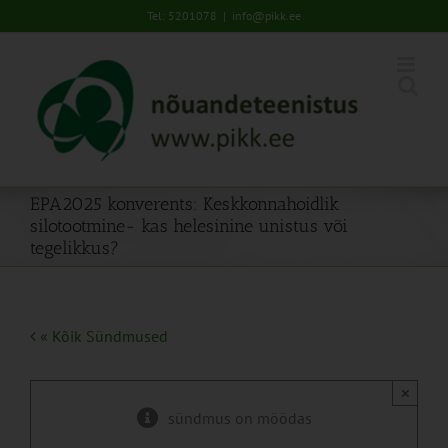
Skip
Tel: 5201078
|
info@pikk.ee
to
content
EPA2025 konverents: Keskkonnahoidlik
silotootmine- kas helesinine unistus või
tegelikkus?
« Kõik Sündmused
×
sündmus on möödas