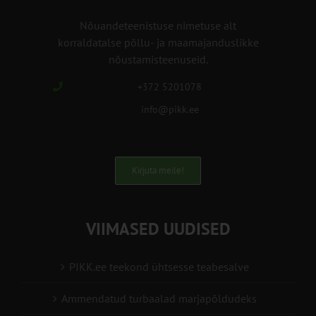
Nõuandeteenistuse nimetuse alt
korraldatalse põllu- ja maamajanduslikke
nõustamisteenuseid.
+372 5201078
info@pikk.ee
Kirjuta meile!
VIIMASED UUDISED
PIKK.ee teekond ühtsesse teabesalve
Ammendatud turbaalad marjapõldudeks