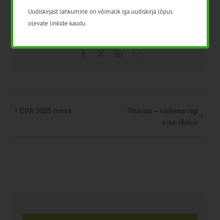
Uudiskirjast lahkumine on võimalik iga uudiskirja lõpus
olevate linkide kaudu.
Facebook
X
LinkedIn
Email
EPA 2025 mess
Tõuveis – väikese riigi
suur rikkus