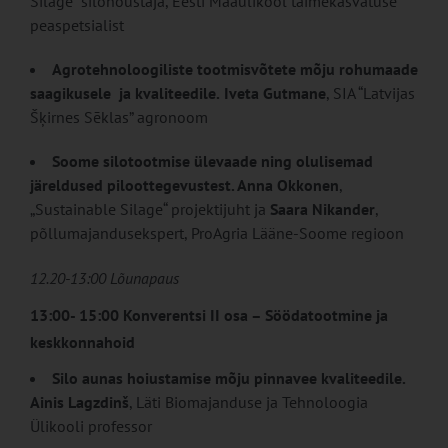
Silage“ silonõustaja, Eesti Maaülikool taimekasvatuse
peaspetsialist
Agrotehnoloogiliste tootmisvõtete mõju rohumaade
saagikusele ja kvaliteedile.
Iveta Gutmane
, SIA “Latvijas
Šķirnes Sēklas” agronoom
Soome silotootmise ülevaade ning olulisemad
järeldused piloottegevustest.
Anna Okkonen
,
„Sustainable Silage“ projektijuht ja
Saara Nikander
,
põllumajandusekspert, ProAgria Lääne-Soome regioon
12.20-13:00 Lõunapaus
13:00- 15:00 Konverentsi II osa – Söödatootmine ja
keskkonnahoid
Silo aunas hoiustamise mõju pinnavee kvaliteedile.
Ainis Lagzdinš
, Läti Biomajanduse ja Tehnoloogia
Ülikooli professor