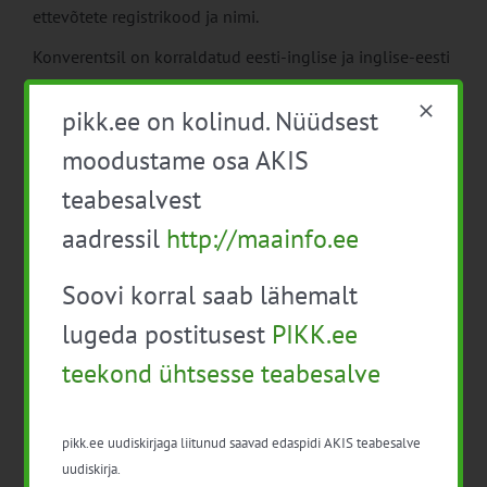
ettevõtete registrikood ja nimi.
Konverentsil on korraldatud eesti-inglise ja inglise-eesti
sünkroontõlge.
pikk.ee on kolinud. Nüüdsest
Lisainfo: Karmen Roost, EPKK keskkonnavaldkonna
moodustame osa AKIS
projektijuht, e-post:
karmen@epkk.ee
, tel: +372 5341
4995
teabesalvest
Konverentsi korraldab Eesti Põllumajandus-
aadressil
http://maainfo.ee
Kaubanduskoda INTERREG Kesk-Läänemere
programmist rahastatud projekti “Sustainable Silage” /
Soovi korral saab lähemalt
“Jätkusuutlik silotootmine” raames.
lugeda postitusest
PIKK.ee
teekond ühtsesse teabesalve
Lisa kalendrisse
pikk.ee uudiskirjaga liitunud saavad edaspidi AKIS teabesalve
uudiskirja.