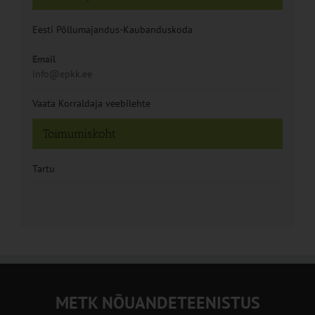
Eesti Põllumajandus-Kaubanduskoda
Email
info@epkk.ee
Vaata Korraldaja veebilehte
Toimumiskoht
Tartu
METK NÕUANDETEENISTUS