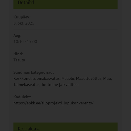
Detailid
Kuupäev:
8. okt. 2025
Aeg:
10:30 - 15:00
Hind:
Tasuta
Sündmus kategooriad:
Keskkond
,
Loomakasvatus
,
Maaelu
,
Maaettevõtlus
,
Muu
,
Taimekasvatus
,
Tootmine ja kvaliteet
Koduleht:
https://epkk.ee/siloprojekti_lopukonverents/
Korraldaja