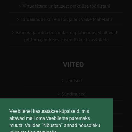
Virtuaaltara: unistusest praktilise tööriistani
Turuaiandus kui elustiil ja äri: Väike Mahetalu
Vähemaga rohkem: kuidas digilahendused aitavad
põllumajanduses kasumlikkust kasvatada
VIITED
Uudised
Sündmused
Konsulent, nõustaja
Veebilehel kasutatakse küpsiseid, mis
aitavad meil oma veebilehte paremaks
Teabesalv
muuta. Valides "Nõustun" annad nõusoleku