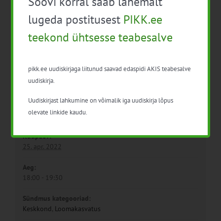
Soovi korral saab lähemalt
(Tartumaa)
(Läänemaa)
lugeda postitusest
PIKK.ee
teekond ühtsesse teabesalve
pikk.ee uudiskirjaga liitunud saavad edaspidi AKIS teabesalve
uudiskirja.
Uudiskirjast lahkumine on võimalik iga uudiskirja lõpus
Detailid
olevate linkide kaudu.
Kuupäev:
25. apr. 2022
Aeg:
18:00 - 19:30
Sündmus kategooriad:
Keskkond
,
Loomakasvatus