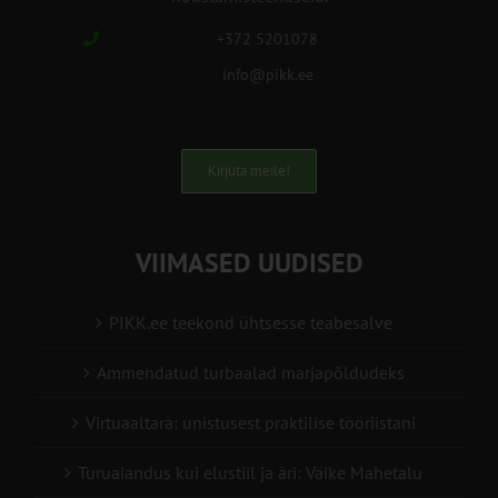
+372 5201078
info@pikk.ee
Kirjuta meile!
VIIMASED UUDISED
PIKK.ee teekond ühtsesse teabesalve
Ammendatud turbaalad marjapõldudeks
Virtuaaltara: unistusest praktilise tööriistani
Turuaiandus kui elustiil ja äri: Väike Mahetalu