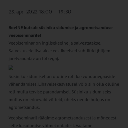
25. apr. 2022 18:00
-
19:30
BovINE kutsub süsiniku sidumise ja agrometsanduse
veebiseminarile!
Veebiseminar on inglisekeelne ja salvestatakse.
Salvestusele lisatakse eestikeelsed subtiitrid (hiljem
järelvaadatav on tõlkega).
Süsiniku sidumisel on oluline roll kasvuhoonegaaside
vähendamises. Lihaveisekasvatusel võib siin olla oluline
roll mulla tervise parandamisel. Süsiniku sidumiseks
mullas on erinevaid võtteid, üheks nende hulgas on
agrometsandus.
Veebiseminaril räägime agrometsandusest ja mõnedest
selle kasutamise võtmekohtadest. Vaatame