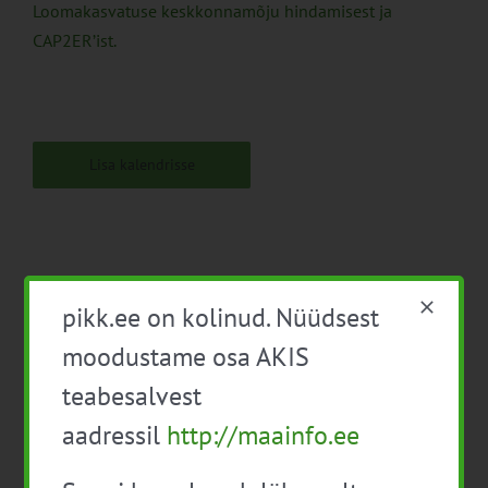
Loomakasvatuse keskkonnamõju hindamisest ja
CAP2ER’ist.
Lisa kalendrisse
pikk.ee on kolinud. Nüüdsest
Facebook
X
LinkedIn
Email
moodustame osa AKIS
teabesalvest
aadressil
http://maainfo.ee
Tootjate pindala- ja
Tootjate pindala- ja
loomatoetuste infopäev
loomatoetuste infopäev