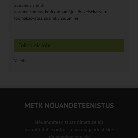
Sündmus sildid:
agrometsandus
,
keskkonnamõju
,
lihaveisekasvatus
,
loomakasvatus
,
süsiniku sidumine
Toimumiskoht
Veebis
METK NÕUANDETEENISTUS
Nõuandeteenistuse nimetuse alt
korraldatalse põllu- ja maamajanduslikke
nõustamisteenuseid.