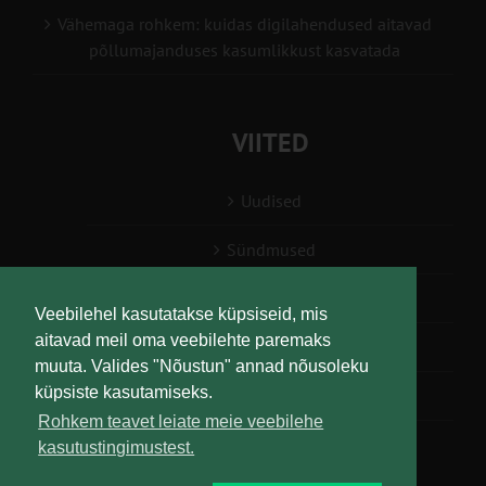
Vähemaga rohkem: kuidas digilahendused aitavad
põllumajanduses kasumlikkust kasvatada
VIITED
Uudised
Sündmused
Konsulent, nõustaja
Veebilehel kasutatakse küpsiseid, mis
aitavad meil oma veebilehte paremaks
Teabesalv
muuta. Valides "Nõustun" annad nõusoleku
küpsiste kasutamiseks.
Liitu uudiskirjaga
Rohkem teavet leiate meie veebilehe
kasutustingimustest.