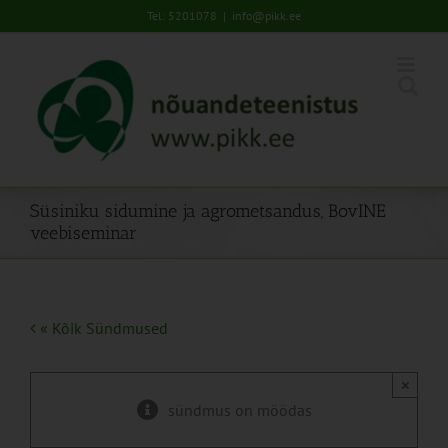
Skip
Tel: 5201078
|
info@pikk.ee
to
content
Süsiniku sidumine ja agrometsandus, BovINE
veebiseminar
« Kõik Sündmused
×
sündmus on möödas