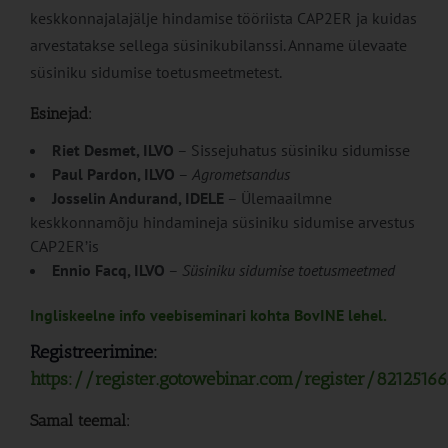
keskkonnajalajälje hindamise tööriista CAP2ER ja kuidas
arvestatakse sellega süsinikubilanssi. Anname ülevaate
süsiniku sidumise toetusmeetmetest.
Esinejad:
Riet Desmet, ILVO
– Sissejuhatus süsiniku sidumisse
Paul Pardon, ILVO
–
Agrometsandus
Josselin Andurand, IDELE
– Ülemaailmne
keskkonnamõju hindamineja süsiniku sidumise arvestus
CAP2ER’is
Ennio Facq, ILVO
–
Süsiniku sidumise toetusmeetmed
Ingliskeelne info veebiseminari kohta BovINE lehel.
Registreerimine:
https://register.gotowebinar.com/register/8212516
Samal teemal: