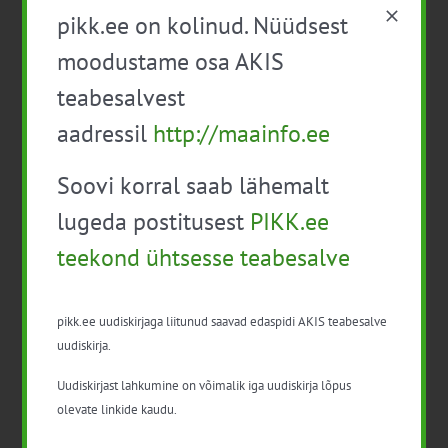
pikk.ee on kolinud. Nüüdsest
moodustame osa AKIS
teabesalvest
Lisa kalendrisse
aadressil
http://maainfo.ee
Soovi korral saab lähemalt
lugeda postitusest
PIKK.ee
teekond ühtsesse teabesalve
Facebook
X
LinkedIn
Email
pikk.ee uudiskirjaga liitunud saavad edaspidi AKIS teabesalve
uudiskirja.
Infopäev: Vaarika
Taimekaitse
Uudiskirjast lahkumine on võimalik iga uudiskirja lõpus
kasvatustehnoloogia
täienduskoolitus
olevate linkide kaudu.
professionaalsele
taimekaitsevahendite