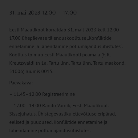
31. mai 2023 12:00
-
17:00
Eesti Maaülikool korraldab 31. mail 2023 kell 12.00–
17.00 ühepäevase täienduskoolituse „Konfliktide
ennetamine ja lahendamine põllumajandusühistutes“.
Koolitus toimub Eesti Maaülikooli peamaja (F. R.
Kreutzwaldi tn 1a, Tartu linn, Tartu linn, Tartu maakond,
51006) ruumis 0015.
Päevakava:
– 11.45–12.00 Registreerimine
– 12.00–14.00 Rando Värnik, Eesti Maaülikool.
Sissejuhatus. Ühistegevusliku ettevõtluse eripärad,
eelised ja puudused. Konfliktide ennetamine ja
lahendamine põllumajandusühistutes.