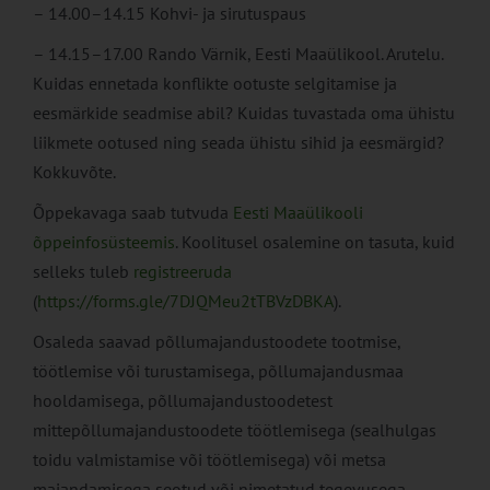
– 14.00–14.15 Kohvi- ja sirutuspaus
– 14.15–17.00 Rando Värnik, Eesti Maaülikool. Arutelu.
Kuidas ennetada konflikte ootuste selgitamise ja
eesmärkide seadmise abil? Kuidas tuvastada oma ühistu
liikmete ootused ning seada ühistu sihid ja eesmärgid?
Kokkuvõte.
Õppekavaga saab tutvuda
Eesti Maaülikooli
õppeinfosüsteemis
. Koolitusel osalemine on tasuta, kuid
selleks tuleb
registreeruda
(
https://forms.gle/7DJQMeu2tTBVzDBKA
).
Osaleda saavad põllumajandustoodete tootmise,
töötlemise või turustamisega, põllumajandusmaa
hooldamisega, põllumajandustoodetest
mittepõllumajandustoodete töötlemisega (sealhulgas
toidu valmistamise või töötlemisega) või metsa
majandamisega seotud või nimetatud tegevusega