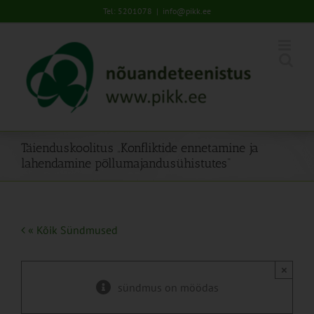
Skip
Tel: 5201078
|
info@pikk.ee
to
content
Täienduskoolitus „Konfliktide ennetamine ja
lahendamine põllumajandusühistutes“
« Kõik Sündmused
×
sündmus on möödas