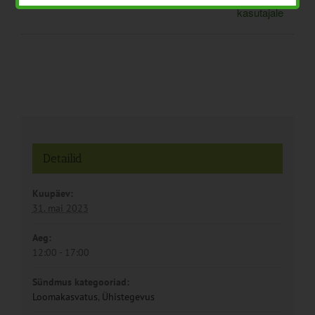
kasutajale
Detailid
Kuupäev:
31. mai 2023
Aeg:
12:00 - 17:00
Sündmus kategooriad:
Loomakasvatus
,
Ühistegevus