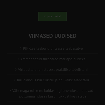
Kirjuta meile!
VIIMASED UUDISED
PIKK.ee teekond ühtsesse teabesalve
Ammendatud turbaalad marjapõldudeks
Virtuaaltara: unistusest praktilise tööriistani
Turuaiandus kui elustiil ja äri: Väike Mahetalu
Vähemaga rohkem: kuidas digilahendused aitavad
põllumajanduses kasumlikkust kasvatada