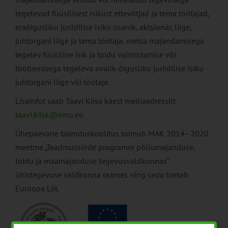
tegelevad füüsilisest isikust ettevõtjad ja tema töötajad,
eraõigusliku juriidilise isiku osanik, aktsionär, liige,
juhtorgani liige ja tema töötaja, metsa majandamisega
tegelev füüsiline isik ja toidu valmistamise või
töötlemisega tegeleva avalik-õigusliku juriidilise isiku
juhtorgani liige või töötaja.
Lisainfot saab Taavi Kiisa käest meiliaadressilt
taavi.kiisk@emu.ee
.
Ühepäevane täienduskoolitus toimub MAK 2014–2020
meetme „Teadmussiirde programm põllumajanduse,
toidu ja maamajanduse tegevusvaldkonnas“
ühistegevuse valdkonna raames ning seda toetab
Euroopa Liit.