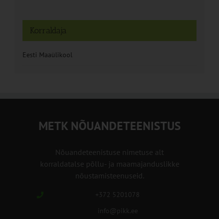
Korraldaja
Eesti Maaülikool
METK NÕUANDETEENISTUS
Nõuandeteenistuse nimetuse alt
korraldatalse põllu- ja maamajanduslikke
nõustamisteenuseid.
+372 5201078
info@pikk.ee