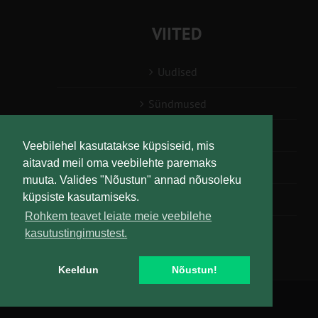
VIITED
Uudised
Sündmused
Konsulent, nõustaja
Veebilehel kasutatakse küpsiseid, mis
aitavad meil oma veebilehte paremaks
Teabesalv
muuta. Valides "Nõustun" annad nõusoleku
küpsiste kasutamiseks.
Liitu uudiskirjaga
Rohkem teavet leiate meie veebilehe
kasutustingimustest.
Keeldun
Nõustun!
Copyright
Maaelu Teadmuskeskus | All Rights Reserved