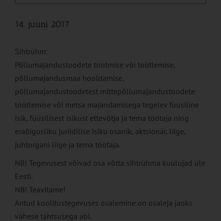
14. juuni 2017
Sihtrühm:
Põllumajandustoodete tootmise või töötlemise,
põllumajandusmaa hooldamise,
põllumajandustoodetest mittepõllumajandustoodete
töötlemise või metsa majandamisega tegelev füüsiline
isik, füüsilisest isikust ettevõtja ja tema töötaja ning
eraõigusliku juriidilise isiku osanik, aktsionär, liige,
juhtorgani liige ja tema töötaja.
NB! Tegevusest võivad osa võtta sihtrühma kuulujad üle
Eesti.
NB! Teavitame!
Antud koolitustegevuses osalemine on osaleja jaoks
vähese tähtsusega abi.