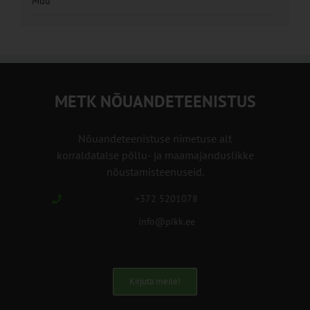
Muu
METK NÕUANDETEENISTUS
Nõuandeteenistuse nimetuse alt
korraldatalse põllu- ja maamajanduslikke
nõustamisteenuseid.
+372 5201078
info@pikk.ee
Kirjuta meile!