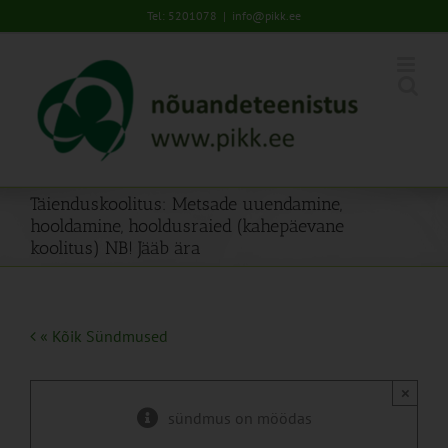
Skip
Tel: 5201078
|
info@pikk.ee
to
content
Täienduskoolitus: Metsade uuendamine,
hooldamine, hooldusraied (kahepäevane
koolitus) NB! Jääb ära
« Kõik Sündmused
×
sündmus on möödas