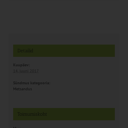
Detailid
Kuupäev:
14. juuni 2017
Sündmus kategooria:
Metsandus
Toimumiskoht