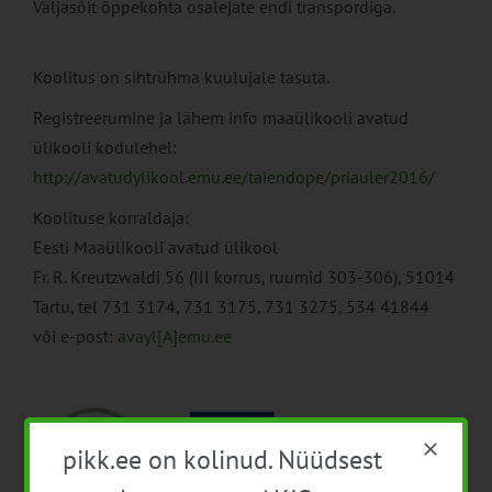
Väljasõit õppekohta osalejate endi transpordiga.
Koolitus on sihtrühma kuulujale tasuta.
Registreerumine ja lähem info maaülikooli avatud
ülikooli kodulehel:
http://avatudylikool.emu.ee/taiendope/priauler2016/
Koolituse korraldaja:
Eesti Maaülikooli avatud ülikool
Fr. R. Kreutzwaldi 56 (III korrus, ruumid 303-306), 51014
Tartu, tel 731 3174, 731 3175, 731 3275, 534 41844
või e-post:
avayl[A]emu.ee
pikk.ee on kolinud. Nüüdsest