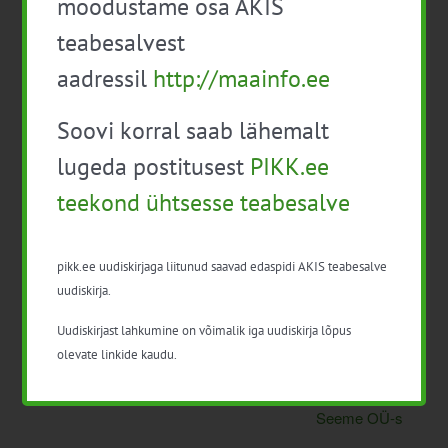
moodustame osa AKIS
teabesalvest
aadressil
http://maainfo.ee
Lisa kalendrisse
Soovi korral saab lähemalt
lugeda postitusest
PIKK.ee
teekond ühtsesse teabesalve
Facebook
X
LinkedIn
Email
pikk.ee uudiskirjaga liitunud saavad edaspidi AKIS teabesalve
uudiskirja.
Uudiskirjast lahkumine on võimalik iga uudiskirja lõpus
Kiirekasvuline hübriidhaab
Esitluspäev
olevate linkide kaudu.
põllumaal (kahepäevane
taimekasvatuse pikaajalise
koolitus) NB! Jääb ära
programmi raames Rannu
Seeme OÜ-s