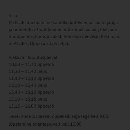
Sisu:
Metsade uuendamine sobiliku kultiveerimismaterjaliga
ja noorendike hooldamine põliselmetsamaal; metsade
hooldamine, hooldusraied; Erinevad raieviisid Eestimaa
metsades; Õppekäik Järvseljal.
Ajakava I koolituspäeval
10.00 – 11.30 õppetöö
11.30 – 11.40 paus
11.40 – 13.10 õppetöö
13.10 – 13.40 paus
13.40 – 15.10 õppetöö
15.10 – 15.15 paus
15.15 – 16.00 õppetöö
Teisel koolituspäeval õppekäik algusega kell 9.00,
lõpetamine orienteeruvalt kell 13.00