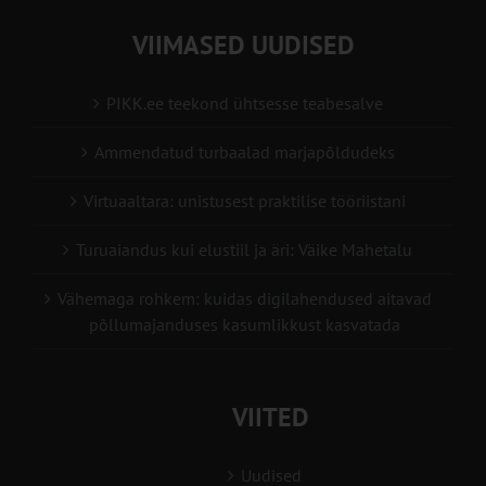
VIIMASED UUDISED
PIKK.ee teekond ühtsesse teabesalve
Ammendatud turbaalad marjapõldudeks
Virtuaaltara: unistusest praktilise tööriistani
Turuaiandus kui elustiil ja äri: Väike Mahetalu
Vähemaga rohkem: kuidas digilahendused aitavad
põllumajanduses kasumlikkust kasvatada
VIITED
Uudised