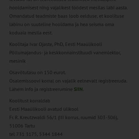
hooldamisest ning vajalikest töödest mesilas läbi aasta.
Omandatud teadmiste baas loob eelduse, et koolituse
läbinu on suuteline hooldama ja hea seisma oma
koduaia mesila eest.
Koolitaja Ivar Ojaste, PhD, Eesti Maaülikooli
Põllumajandus- ja keskkonnainstituudi vanemlektor,
mesinik
Osavõtutasu on 150 eurot.
Osalemissoovi korral on vajalik eelnevalt registreeruda.
Lähem info ja registreerumine
SIIN
.
Koolitust korraldab
Eesti Maaülikooli avatud ülikool​
Fr. R. Kreutzwaldi 56/1 (III korrus, ruumid 303-306),
51006 Tartu
tel 731 3175, 5344 1844