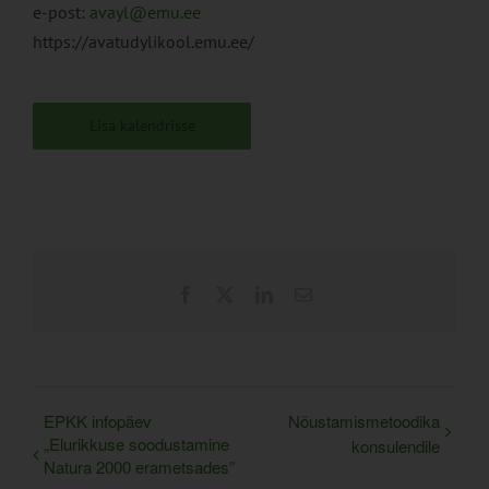
e-post:
avayl@emu.ee
https://avatudylikool.emu.ee/
Lisa kalendrisse
Facebook
X
LinkedIn
Email
EPKK infopäev
Nõustamismetoodika
„Elurikkuse soodustamine
konsulendile
Natura 2000 erametsades”