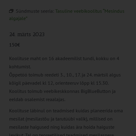
Sündmuste seeria:
Tasuline veebikoolitus “Mesindus
algajale”
24. märts 2023
150€
Koolituse maht on 16 akadeemilist tundi, kokku on 4
kohtumist.
Õppetöö toimub reedeti 3., 10., 17. ja 24. märtsil algus
kõigil päevadel kl 12, orienteeruv lõpp kl 15.30.
Koolitus toimub veebikeskkonnas BigBlueButton ja
eeldab osalemist reaalajas.
Koolituse läbinul on teadmised kuidas planeerida oma
mesilat (mesilastõu ja tarutüübi valik), millised on
mesilaste haigused ning kuidas ära hoida haiguste
levikut. Tal on teoreetilised teadmised mesilaspere