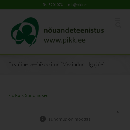
Skip
Tel: 5201078
|
info@pikk.ee
to
content
Tasuline veebikoolitus “Mesindus algajale”
« Kõik Sündmused
×
sündmus on möödas