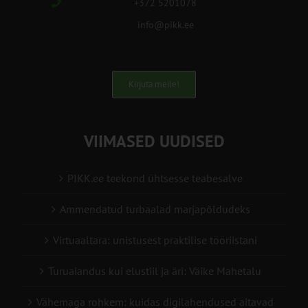
+372 5201078
info@pikk.ee
Kirjuta meile!
VIIMASED UUDISED
PIKK.ee teekond ühtsesse teabesalve
Ammendatud turbaalad marjapõldudeks
Virtuaaltara: unistusest praktilise tööriistani
Turuaiandus kui elustiil ja äri: Väike Mahetalu
Vähemaga rohkem: kuidas digilahendused aitavad