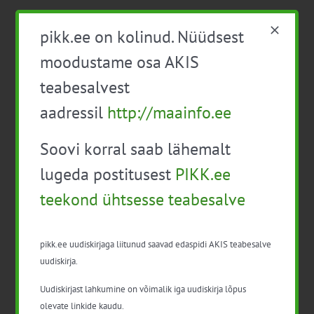
pikk.ee on kolinud. Nüüdsest
moodustame osa AKIS
teabesalvest
aadressil
http://maainfo.ee
Soovi korral saab lähemalt
Detailid
lugeda postitusest
PIKK.ee
Kuupäev:
teekond ühtsesse teabesalve
24. märts 2023
Series:
Tasuline veebikoolitus “Mesindus algajale”
pikk.ee uudiskirjaga liitunud saavad edaspidi AKIS teabesalve
uudiskirja.
Hind:
150€
Uudiskirjast lahkumine on võimalik iga uudiskirja lõpus
olevate linkide kaudu.