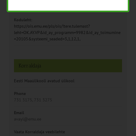
Sündmus kategooria:
Loomakasvatus
Koduleht:
https://ois.emu.ee/pls/ois/!tere.tulemast?
leht=OK.AY.VP&id_ay_programm=9982&id_ay_toimumine
=20105&systeemi_seaded=3,1,12,1,
Korraldaja
Eesti Maaülikooli avatud ülikool
Phone
731 3175, 731 3275
Email
avayl@emu.ee
Vaata Korraldaja veebilehte