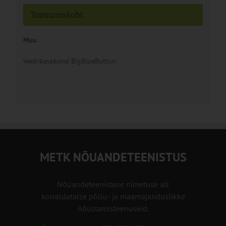
Toimumiskoht
Muu
Veebikeskkond BigBlueButton
METK NÕUANDETEENISTUS
Nõuandeteenistuse nimetuse alt
korraldatalse põllu- ja maamajanduslikke
nõustamisteenuseid.