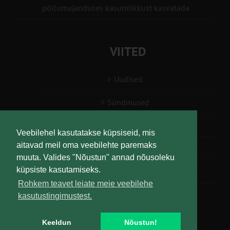
põllumajanduses kasumlikkust kasvatada
VIITED
Uudised
Sündmused
Konsulent, nõustaja
Veebilehel kasutatakse küpsiseid, mis
aitavad meil oma veebilehte paremaks
Teabesalv
muuta. Valides "Nõustun" annad nõusoleku
küpsiste kasutamiseks.
Liitu uudiskirjaga
Rohkem teavet leiate meie veebilehe
kasutustingimustest.
Keeldun
Nõustun!