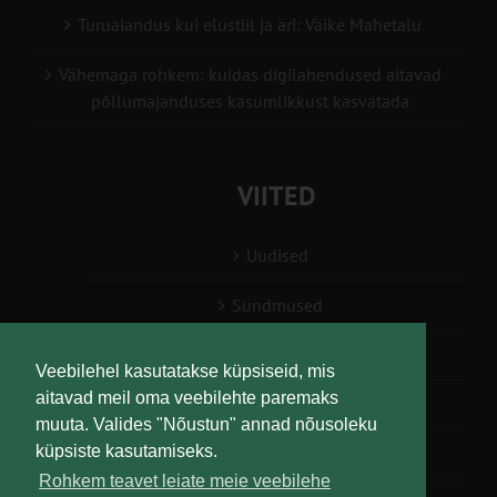
Turuaiandus kui elustiil ja äri: Väike Mahetalu
Vähemaga rohkem: kuidas digilahendused aitavad
põllumajanduses kasumlikkust kasvatada
VIITED
Uudised
Sündmused
Konsulent, nõustaja
Veebilehel kasutatakse küpsiseid, mis
aitavad meil oma veebilehte paremaks
Teabesalv
muuta. Valides "Nõustun" annad nõusoleku
küpsiste kasutamiseks.
Liitu uudiskirjaga
Rohkem teavet leiate meie veebilehe