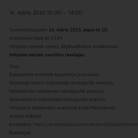
16. märts 2023 10:00
-
14:00
Toimumiskuupäev
16. märts 2023, algus kl 10
,
orienteeruv lõpp kl 13.45
Infopäev toimub veebis, BigBlueButton keskkonnas.
Infopäev eeldab osavõttu reaalajas.
Sisu:
Karjatervise andmete kogumine ja analüüs.
Noorkarja tervist mõjutavate ohutegurite analüüs.
Udaratervist mõjutavate ohutegurite analüüs.
Ainevahetust mõjutavate ohutegurite analüüs.
Infopäeva ettekanded avaldame Eesti Maaülikooli
avatud ülikooli
kodulehel:
https://avatudylikool.emu.ee/koolitused/sihtruhm
Koolitajad