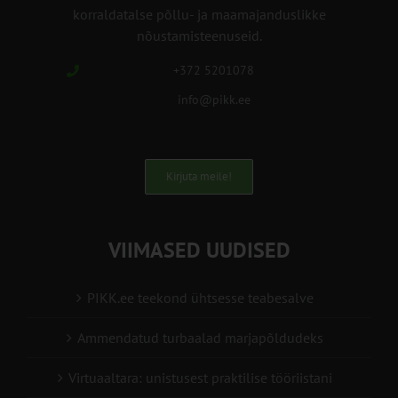
korraldatalse põllu- ja maamajanduslikke
nõustamisteenuseid.
+372 5201078
info@pikk.ee
Kirjuta meile!
VIIMASED UUDISED
PIKK.ee teekond ühtsesse teabesalve
Ammendatud turbaalad marjapõldudeks
Virtuaaltara: unistusest praktilise tööriistani