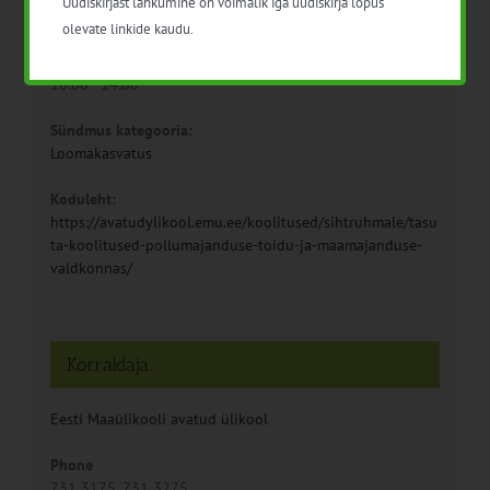
Uudiskirjast lahkumine on võimalik iga uudiskirja lõpus
16. märts 2023
olevate linkide kaudu.
Aeg:
10:00 - 14:00
Sündmus kategooria:
Loomakasvatus
Koduleht:
https://avatudylikool.emu.ee/koolitused/sihtruhmale/tasu
ta-koolitused-pollumajanduse-toidu-ja-maamajanduse-
valdkonnas/
Korraldaja
Eesti Maaülikooli avatud ülikool
Phone
731 3175, 731 3275