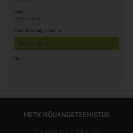
Email
avayl@emu.ee
Vaata Korraldaja veebilehte
Toimumiskoht
Muu
METK NÕUANDETEENISTUS
Nõuandeteenistuse nimetuse alt