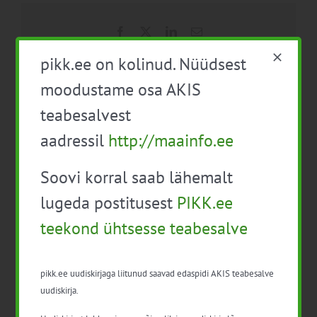
Facebook
X
LinkedIn
Email
pikk.ee on kolinud. Nüüdsest
moodustame osa AKIS
teabesalvest
Täienduskoolitus veebis:
Tasuline veebikoolitus
Tootmise planeerimine
“Mesindus algajale”
aadressil
http://maainfo.ee
Soovi korral saab lähemalt
lugeda postitusest
PIKK.ee
teekond ühtsesse teabesalve
pikk.ee uudiskirjaga liitunud saavad edaspidi AKIS teabesalve
Detailid
uudiskirja.
Kuupäev: