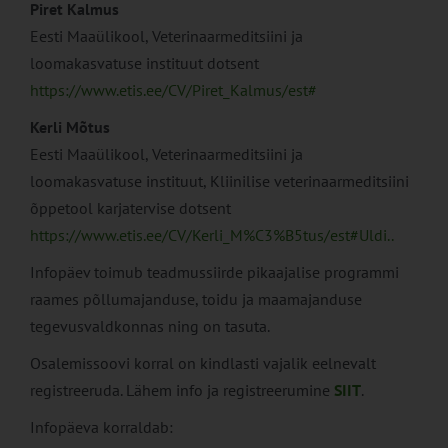
Piret Kalmus
Eesti Maaülikool, Veterinaarmeditsiini ja
loomakasvatuse instituut dotsent
https://www.etis.ee/CV/Piret_Kalmus/est#
Kerli Mõtus
Eesti Maaülikool, Veterinaarmeditsiini ja
loomakasvatuse instituut, Kliinilise veterinaarmeditsiini
õppetool karjatervise dotsent
https://www.etis.ee/CV/Kerli_M%C3%B5tus/est#Uldi..
Infopäev toimub teadmussiirde pikaajalise programmi
raames põllumajanduse, toidu ja maamajanduse
tegevusvaldkonnas ning on tasuta.
Osalemissoovi korral on kindlasti vajalik eelnevalt
registreeruda. Lähem info ja registreerumine
SIIT
.
Infopäeva korraldab: