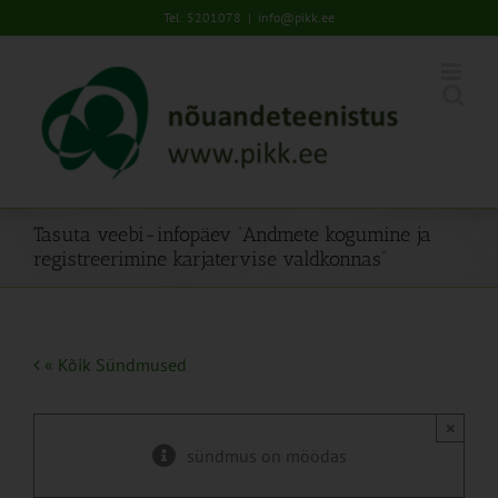
Skip
Tel: 5201078
|
info@pikk.ee
to
content
Tasuta veebi-infopäev “Andmete kogumine ja
registreerimine karjatervise valdkonnas”
« Kõik Sündmused
×
sündmus on möödas