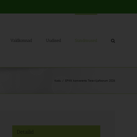
Valdkonnad
Uudised
Sündmused
Kodu
EPKK konverents Teraviljafoorum 2026
Detailid