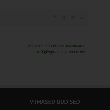
Facebook
X
LinkedIn
Email
Veebinar: Tehisintellekti kasutamine
müügitegevuste planeerimisel
VIIMASED UUDISED