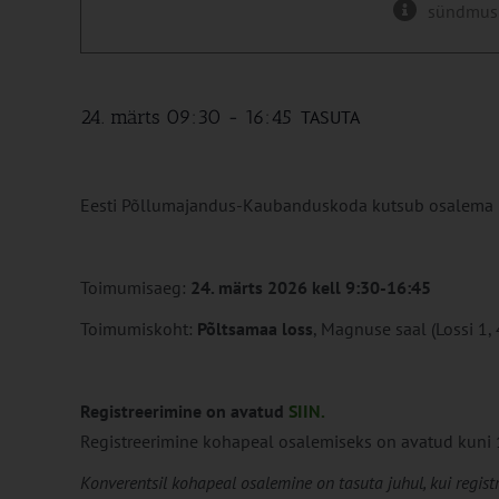
sündmus
24. märts 09:30
-
16:45
TASUTA
Eesti Põllumajandus-Kaubanduskoda kutsub osalema h
Toimumisaeg:
24. märts 2026 kell 9:30-16:45
Toimumiskoht:
Põltsamaa loss
, Magnuse saal (Lossi 1
Registreerimine on avatud
SIIN.
Registreerimine kohapeal osalemiseks on avatud kuni 
Konverentsil kohapeal osalemine on tasuta juhul, kui registr