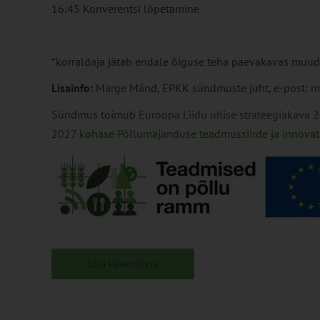
16:45 Konverentsi lõpetamine
*korraldaja jätab endale õiguse teha päevakavas muud
Lisainfo:
Marge Mänd, EPKK sündmuste juht, e-post:
m
Sündmus toimub
Euroopa Liidu ühise strateegiakava 
2027 kohase Põllumajanduse teadmussiirde ja innovats
Lisa kalendrisse