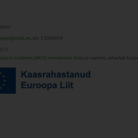
atusi
arge@epkk.ee
, tel:
53009034
2023-
iooni süsteemi (AKIS) arendamise toetuse
raames, rahastab Euro