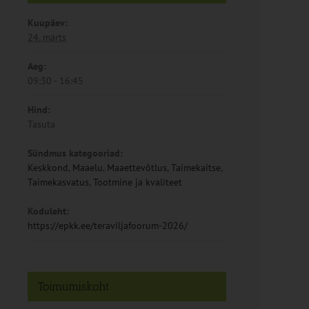
Kuupäev:
24. märts
Aeg:
09:30 - 16:45
Hind:
Tasuta
Sündmus kategooriad:
Keskkond
,
Maaelu
,
Maaettevõtlus
,
Taimekaitse
,
Taimekasvatus
,
Tootmine ja kvaliteet
Koduleht:
https://epkk.ee/teraviljafoorum-2026/
Toimumiskoht