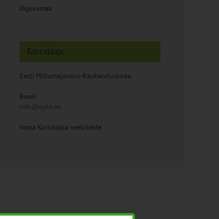
Jõgevamaa
Korraldaja
Eesti Põllumajandus-Kaubanduskoda
Email
info@epkk.ee
Vaata Korraldaja veebilehte