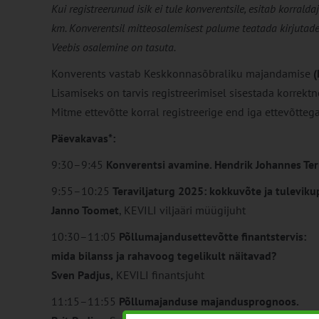
Kui registreerunud isik ei tule konverentsile, esitab korralda
km. Konverentsil mitteosalemisest palume teatada kirjutade
Veebis osalemine on tasuta.
Konverents vastab Keskkonnasõbraliku majandamise
Lisamiseks on tarvis registreerimisel sisestada korrektne
Mitme ettevõtte korral registreerige end iga ettevõttega 
Päevakavas*:
9:30–9:45
Konverentsi avamine.
Hendrik Johannes Ter
9:55–10:25
Teraviljaturg 2025: kokkuvõte ja tulevik
Janno Toomet
, KEVILI viljaäri müügijuht
10:30–11:05
Põllumajandusettevõtte finantstervis:
mida bilanss ja rahavoog tegelikult näitavad?
Sven Padjus,
KEVILI finantsjuht
11:15–11:55
Põllumajanduse majandusprognoos.