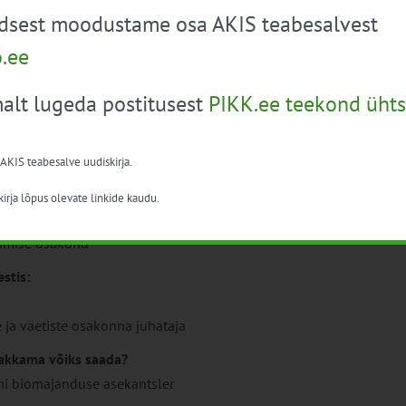
üdsest moodustame osa AKIS teabesalvest
o.ee
he igapäeva otsustes.
alt lugeda postitusest
PIKK.ee teekond ühts
ja võimalused.
f GmbH & Co. KG, aretus- ja teadusjuht
 AKIS teabesalve uudiskirja.
irja lõpus olevate linkide kaudu.
mine. Enamlevinud rikkumised.
damise osakond
stis:
 ja väetiste osakonna juhataja
hakkama võiks saada?
mi biomajanduse asekantsler