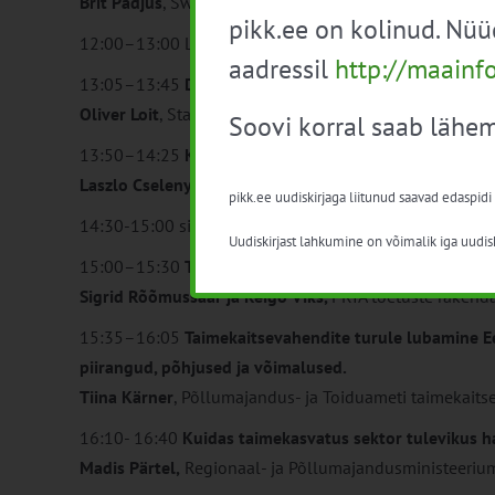
Brit Padjus
, Swedbank Eesti põllumajandussektori juht
pikk.ee on kolinud. Nü
12:00–13:00 Lõuna
aadressil
http://maainf
13:05–13:45
Droonid ja tehisintellekt osana põllume
Oliver Loit
, Stairway to AI (AI ABC)
Soovi korral saab lähem
13:50–14:25
Kvaliteetse nisu kasvatamine – mõjurid 
Laszlo Cselenyi,
Saaten-Union, W. von Borries-Eckendor
pikk.ee uudiskirjaga liitunud saavad edaspidi
14:30-15:00 sirutuspaus
Uudiskirjast lahkumine on võimalik iga uudisk
15:00–15:30
Toetused– nõuded ja praktiline rakenda
Sigrid Rõõmussaar ja Reigo Viks,
PRIA toetuste raken
15:35–16:05
Taimekaitsevahendite turule lubamine Ee
piirangud, põhjused ja võimalused.
Tiina Kärner
, Põllumajandus- ja Toiduameti taimekaitse
16:10- 16:40
Kuidas taimekasvatus sektor tulevikus 
Madis Pärtel,
Regionaal- ja Põllumajandusministeeriu