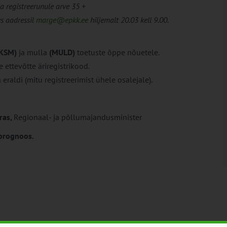
ja registreerunule arve 35 +
s aadressil
marge@epkk.ee
hiljemalt 20.03 kell 9.00.
(KSM)
ja mulla
(MULD)
toetuste õppe nõuetele.
 ettevõtte äriregistrikood.
eraldi (mitu registreerimist ühele osalejale).
ras,
Regionaal- ja põllumajandusminister
uprognoos.