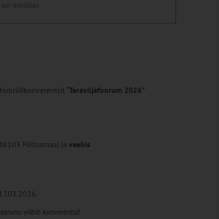
 on möödas
übriidkonverentsil “
Teraviljafoorum 2026
”
, 48103 Põltsamaa) ja
veebis
17.03.2026.
eerunu viibib konverentsil.