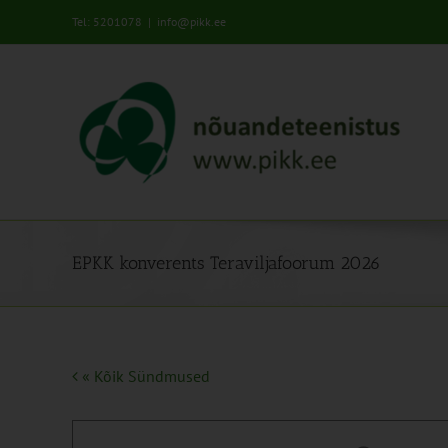
Skip
Tel: 5201078
|
info@pikk.ee
to
content
EPKK konverents Teraviljafoorum 2026
« Kõik Sündmused