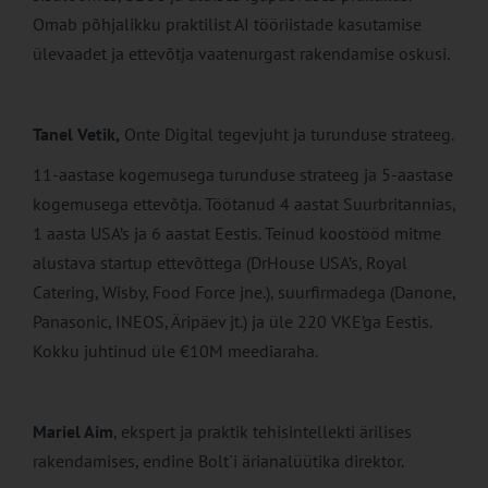
Omab põhjalikku praktilist AI tööriistade kasutamise
ülevaadet ja ettevõtja vaatenurgast rakendamise oskusi.
Tanel Vetik,
Onte Digital tegevjuht ja turunduse strateeg.
11-aastase kogemusega turunduse strateeg ja 5-aastase
kogemusega ettevõtja. Töötanud 4 aastat Suurbritannias,
1 aasta USA’s ja 6 aastat Eestis. Teinud koostööd mitme
alustava startup ettevõttega (DrHouse USA’s, Royal
Catering, Wisby, Food Force jne.), suurfirmadega (Danone,
Panasonic, INEOS, Äripäev jt.) ja üle 220 VKE’ga Eestis.
Kokku juhtinud üle €10M meediaraha.
Mariel Aim
, ekspert ja praktik tehisintellekti ärilises
rakendamises, endine Bolt´i ärianalüütika direktor.