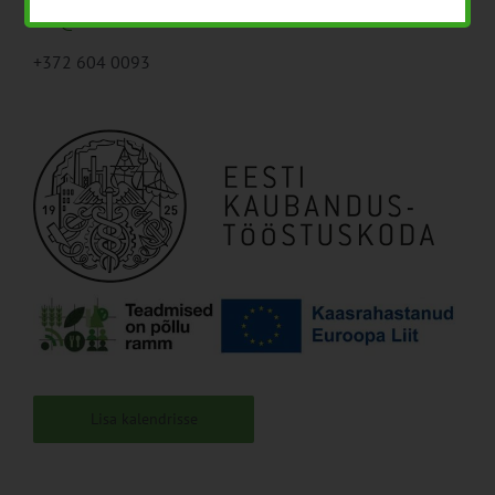
liisi@koda.ee
+372 604 0093
Lisa kalendrisse