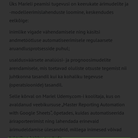
Üks Marieli peamisi tugevusi on keerukate ärimudelite ja
-modelleerimislahenduste loomine, keskendudes
eelkõige:
inimlike vigade vähendamisele ning käsitsi
andmetöötluse automatiseerimisele regulaarsete
aruandlusprotsesside puhul;
usaldusväärsete analüüsi- ja prognoosimudelite
arendamisele, mis toetavad oluliste otsuste tegemist nii
juhtkonna tasandil kui ka kohaliku tegevuse
(operatsioonide) tasandil.
Selle kõrval on Mariel Udemy.com-i koolitaja, kus on
avaldanud veebikursuse „Master Reporting Automation
with Google Sheets“, õpetades, kuidas automatiseerida
äriraporteerimist ning lahendada erinevaid
ärimudeldamise ülesandeid, millega inimesed võivad
tulevikus kokku puutuda.