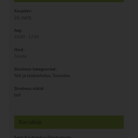
Kuupäev:
24. märts
Aeg:
10:00 - 12:00
Hind:
Tasuta
Sündmus kategooriad:
Toit ja toiduohutus
,
Turundus
Sündmus sildid:
toit
Korraldaja
Eesti Kaubandus-Tööstuskoda