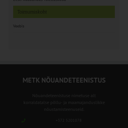
Toimumiskoht
Veebis
METK NÕUANDETEENISTUS
Nõuandeteenistuse nimetuse alt
korraldatalse põllu- ja maamajanduslikke
nõustamisteenuseid.
+372 5201078