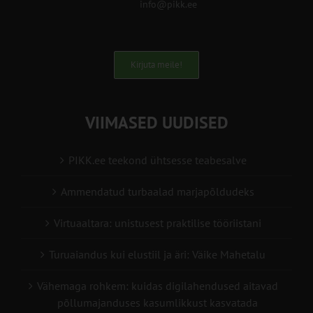
info@pikk.ee
Kirjuta meile!
VIIMASED UUDISED
PIKK.ee teekond ühtsesse teabesalve
Ammendatud turbaalad marjapõldudeks
Virtuaaltara: unistusest praktilise tööriistani
Turuaiandus kui elustiil ja äri: Väike Mahetalu
Vähemaga rohkem: kuidas digilahendused aitavad
põllumajanduses kasumlikkust kasvatada