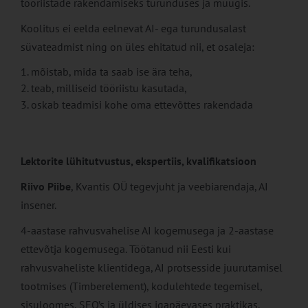
tööriistade rakendamiseks turunduses ja müügis.
Koolitus ei eelda eelnevat AI- ega turundusalast
süvateadmist ning on üles ehitatud nii, et osaleja:
mõistab, mida ta saab ise ära teha,
teab, milliseid tööriistu kasutada,
oskab teadmisi kohe oma ettevõttes rakendada
Lektorite lühitutvustus, ekspertiis, kvalifikatsioon
Riivo Piibe
, Kvantis OÜ tegevjuht ja veebiarendaja, AI
insener.
4-aastase rahvusvahelise AI kogemusega ja 2-aastase
ettevõtja kogemusega. Töötanud nii Eesti kui
rahvusvaheliste klientidega, AI protsesside juurutamisel
tootmises (Timberelement), kodulehtede tegemisel,
sisuloomes, SEO’s ja üldises igapäevases praktikas.