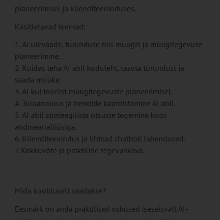
planeerimisel ja klienditeeninduses.
Käsitletavad teemad:
AI ülevaade, turunduse roll müügis ja müügitegevuse
planeerimine.
Kuidas teha AI abil koduleht, tasuta turundust ja
saada müüke.
AI kui tööriist müügitegevuste planeerimisel.
Turuanalüüs ja trendide kaardistamine AI abil.
AI abil strateegiliste otsuste tegemine koos
andmeanalüüsiga.
Klienditeenindus ja lihtsad chatboti lahendused.
Kokkuvõte ja praktiline tegevuskava.
Mida koolituselt saadakse?
Eesmärk on anda praktilised oskused iseseisvalt AI-