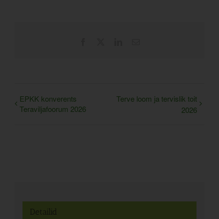
Facebook
X
LinkedIn
Email
EPKK konverents
Terve loom ja tervislik toit
Teraviljafoorum 2026
2026
Detailid