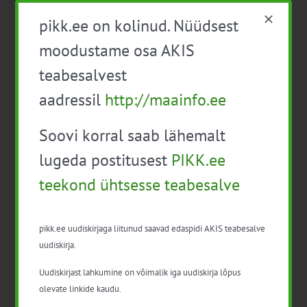
pikk.ee on kolinud. Nüüdsest
moodustame osa AKIS
Üritus viiakse läbi
„Põllumajanduslike teadmiste ja
innovatsiooni süsteemi“
(AKIS) raames.
teabesalvest
Sündmuse link:
aadressil
http://maainfo.ee
https://www.koda.ee/et/sundmused/tehisintellekti-
kasutamine-muugitegevuste-planeerimisel
Soovi korral saab lähemalt
lugeda postitusest
PIKK.ee
Koolitus on tasuta ja sellest võivad osa võtta kõik
huvitatud isikud.
teekond ühtsesse teabesalve
Lisainfo
:
pikk.ee uudiskirjaga liitunud saavad edaspidi AKIS teabesalve
uudiskirja.
Liisi Kirschenberg
Uudiskirjast lahkumine on võimalik iga uudiskirja lõpus
Eksporditeenuste koordinaator, Eesti Kaubandus-
olevate linkide kaudu.
Tööstuskoda