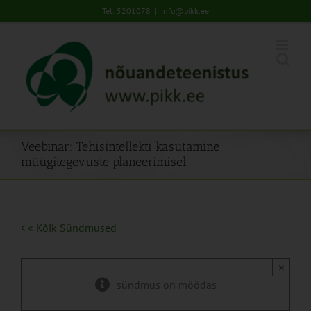
Skip
Tel: 5201078
|
info@pikk.ee
to
content
Veebinar: Tehisintellekti kasutamine
müügitegevuste planeerimisel
« Kõik Sündmused
×
sündmus on möödas