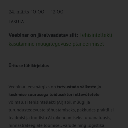
24. märts 10:00
-
12:00
TASUTA
Veebinar on järelvaadatav siit:
Tehisintellekti
kasutamine müügitegevuse planeerimisel
Ürituse lühikirjeldus
Veebinari eesmärgiks on
tutvustada väikeste ja
keskmise suurusega toidusektori ettevõtetele
võimalusi tehisintellekti (AI) abil müügi ja
turundustegevuste tõhustamiseks, pakkudes praktilisi
teadmisi ja tööriistu AI rakendamiseks turuanalüüsis,
hinnastrateegiate loomisel, varude ning logistika