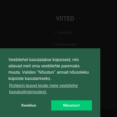
VIITED
Uudised
Sündmused
Konsulent, nõustaja
Veebilehel kasutatakse küpsiseid, mis
aitavad meil oma veebilehte paremaks
Teabesalv
muuta. Valides "Nõustun" annad nõusoleku
küpsiste kasutamiseks.
Liitu uudiskirjaga
Rohkem teavet leiate meie veebilehe
kasutustingimustest.
Keeldun
Nõustun!
Copyright
Maaelu Teadmuskeskus | All Rights Reserved