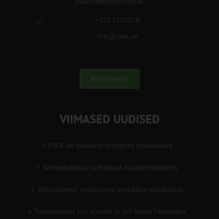
nõustamisteenuseid.
+372 5201078
info@pikk.ee
Kirjuta meile!
VIIMASED UUDISED
PIKK.ee teekond ühtsesse teabesalve
Ammendatud turbaalad marjapõldudeks
Virtuaaltara: unistusest praktilise tööriistani
Turuaiandus kui elustiil ja äri: Väike Mahetalu