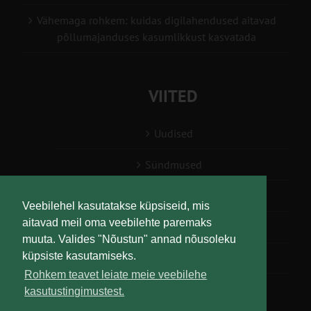
Vähemaga rohkem: kuidas digilahendused aitavad
põllumajanduses kasumlikkust kasvatada
VIITED
Uudised
Sündmused
Konsulent, nõustaja
Veebilehel kasutatakse küpsiseid, mis
aitavad meil oma veebilehte paremaks
Teabesalv
muuta. Valides "Nõustun" annad nõusoleku
küpsiste kasutamiseks.
Liitu uudiskirjaga
Rohkem teavet leiate meie veebilehe
kasutustingimustest.