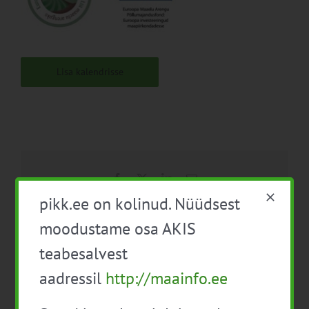
Lisa kalendrisse
Facebook
X
LinkedIn
Email
pikk.ee on kolinud. Nüüdsest
moodustame osa AKIS
teabesalvest
Õpiring
Mahepõllumajandusliku
piimakarjakasvatajatele
lambakasvatuse
aadressil
http://maainfo.ee
esitluspäev