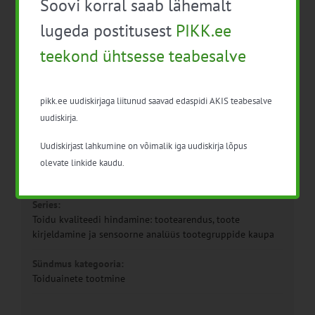
Soovi korral saab lähemalt
lugeda postitusest
PIKK.ee
teekond ühtsesse teabesalve
pikk.ee uudiskirjaga liitunud saavad edaspidi AKIS teabesalve
uudiskirja.
Detailid
Uudiskirjast lahkumine on võimalik iga uudiskirja lõpus
Kuupäev:
olevate linkide kaudu.
30. juuni 2020
Series:
Toidu kvaliteedi hindamine: tootearendus, toote
kirjeldamine ja sensoorne analüüs tootegruppide kaupa
Sündmus kategooria:
Toiduainete tootmine