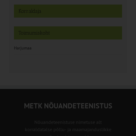
Korraldaja
Toimumiskoht
Harjumaa
METK NÕUANDETEENISTUS
Nõuandeteenistuse nimetuse alt
korraldatalse põllu- ja maamajanduslikke