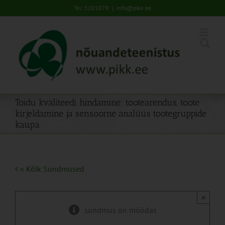
Skip
Tel: 5201078
|
info@pikk.ee
to
content
Toidu kvaliteedi hindamine: tootearendus, toote
kirjeldamine ja sensoorne analüüs tootegruppide
kaupa
« Kõik Sündmused
×
sündmus on möödas