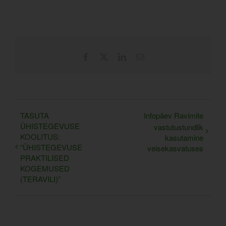
Facebook
X
LinkedIn
Email
TASUTA
Infopäev Ravimite
ÜHISTEGEVUSE
vastutustundlik
KOOLITUS:
kasutamine
“ÜHISTEGEVUSE
veisekasvatuses
PRAKTILISED
KOGEMUSED
(TERAVILI)”