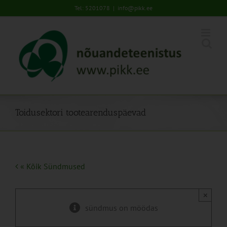
Skip
Tel: 5201078
|
info@pikk.ee
to
content
Toidusektori tootearenduspäevad
« Kõik Sündmused
×
sündmus on möödas