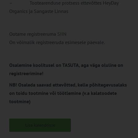
– Tootearenduse protsess ettevõttes HeyDay
Organics ja Sangaste Linnas
Ootame registreeruma
SIIN
On võimalik registreeruda esimesele päevale.
Osalemine koolitusel on TASUTA, aga väga oluline on
registreerimine!
NB! Osaleda saavad ettevõtted, kelle põhitegevusalaks
on toidu tootmine või töötlemine (v.a kalatoodete
tootmine)
Lisa kalendrisse