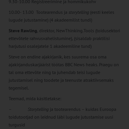
9.30-10.00 Registreerimine ja hommikukohv
10.00- 13.00 Tootearendus ja
storytelling
(eesti keeles
lugude jutustamine) (4 akadeemilist tundi)
Steve Rawling
, direktor, NewThinking.Tools (toidusektori
ettevõtete rahvusvahelistumine), (sisaldab praktilisi
harjutusi osalejatele 1 akadeemiline tund)
Steve on endine ajakirjanik, kes suurema osa oma
ajakirjanduskarjäärist töötas BBC News heaks. Praegu on
tal oma ettevõte ning ta juhendab teisi lugude
jutustamisel ning toodete ja teenuste atraktiivsemaks
tegemisel.
Teemad, mida käsitletakse:
–
Storytelling
ja tootearendus – kuidas Euroopa
toidutootjad on leidnud läbi lugude jutustamise uusi
turgusid