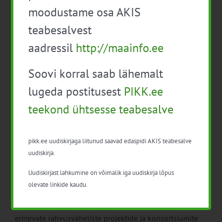
16.00 Koolituspäeva lõpp
moodustame osa AKIS
Pärast koolituspäeva lõppu on osalejatel võimalus
teabesalvest
saada individuaalset nõustamist rahvusvahelise
aadressil
http://maainfo.ee
konsultandiga (maksimaalselt 45 minutit) saamaks
tagasisidet nende enda tootearenduse
Soovi korral saab lähemalt
ideedele/projektidele/protsessidele.
lugeda postitusest
PIKK.ee
Koolituspäeva moderaator
on
Liisi Kirschenberg
, Eesti
Kaubandus-Tööstuskoja eksporditeenuste koordinaator
teekond ühtsesse teabesalve
Liisi Kirschenberg töötab Kaubandus-Tööstuskojas
alates 2014.aasta juunist eksporditeenuste
pikk.ee uudiskirjaga liitunud saavad edaspidi AKIS teabesalve
koordinaatorina. Tema tööülesannete hulka kuulub
uudiskirja.
kõrgetasemeliste ärivisiitide, kontaktreiside ja –visiitide
Uudiskirjast lahkumine on võimalik iga uudiskirja lõpus
korraldamine ning koolituste ja seminaride
olevate linkide kaudu.
korraldamine ja läbiviimine. Eelnevalt on ta töötanud
Tallinna Sadamas Euroopa Liidu projektijuhina, olnud
erinevate rahvusvaheliste projektide ja konsortsiumite