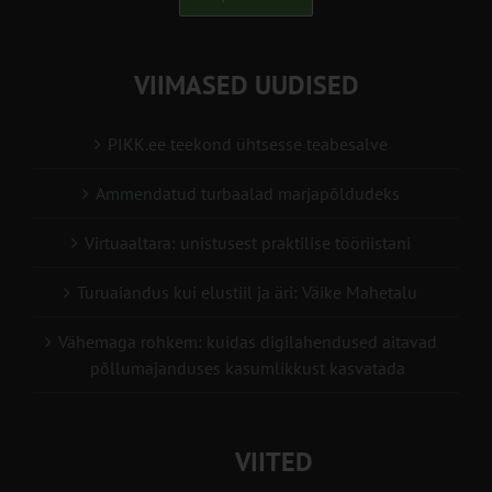
VIIMASED UUDISED
PIKK.ee teekond ühtsesse teabesalve
Ammendatud turbaalad marjapõldudeks
Virtuaaltara: unistusest praktilise tööriistani
Turuaiandus kui elustiil ja äri: Väike Mahetalu
Vähemaga rohkem: kuidas digilahendused aitavad
põllumajanduses kasumlikkust kasvatada
VIITED