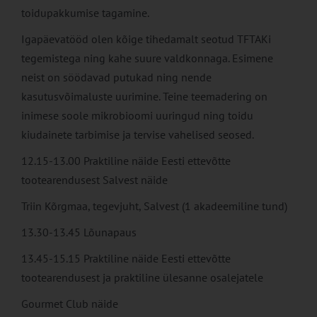
toidupakkumise tagamine.
Igapäevatööd olen kõige tihedamalt seotud TFTAKi
tegemistega ning kahe suure valdkonnaga. Esimene
neist on söödavad putukad ning nende
kasutusvõimaluste uurimine. Teine teemadering on
inimese soole mikrobioomi uuringud ning toidu
kiudainete tarbimise ja tervise vahelised seosed.
12.15-13.00 Praktiline näide Eesti ettevõtte
tootearendusest Salvest näide
Triin Kõrgmaa, tegevjuht, Salvest (1 akadeemiline tund)
13.30-13.45 Lõunapaus
13.45-15.15 Praktiline näide Eesti ettevõtte
tootearendusest ja praktiline ülesanne osalejatele
Gourmet Club näide