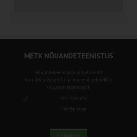
METK NÕUANDETEENISTUS
Nõuandeteenistuse nimetuse alt
korraldatalse põllu- ja maamajanduslikke
nõustamisteenuseid.
+372 5201078
info@pikk.ee
Kirjuta meile!