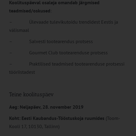
Koolituspäeval osaleja omandab järgmised
teadmised/oskused
:
– Ülevaade tulevikutoidu trendidest Eestis ja
välismaal
– Salvesti tootearendus protsess
– Gourmet Club tootearenduse protsess
– Praktilised teadmised tootearenduse protsessi
tööriistadest
Teine koolituspäev
Aeg: Neljapäev, 28. november 2019
Koht: Eesti Kaubandus-Tööstuskoja ruumides
(Toom-
Kooli 17, 10130, Tallinn)