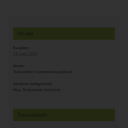
Detailid
Kuupäev:
18. sept. 2019
Series:
Toidusektori tootearenduspäevad
Sündmus kategooriad:
Muu
,
Toiduainete tootmine
Toimumiskoht