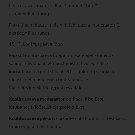
Peeter Tava, juhatuse liige, Gourmet Club (1
akadeemiline tund)
Praktiline harjutus, mida viib läbi päeva moderaator (1
akadeemiline tund)
15.15. Koolituspäeva lõpp
Pärast koolituspäeva lõppu on osalejatel võimalus
saada individuaalset nõustamist rahvusvahelise
konsultandiga (maksimaalselt 45 minutit) saamaks
tagasisidet nende enda tootearenduse
ideedele/projektidele/protsessidele.
Koolituspäeva moderaator
on Kadri Rist, Eesti
Kaubandus-Tööstuskoja projektijuht
Koolituspäeva pikkus:
6 akadeemilist tundi, millest kaks
tundi on praktilisi harjutusi