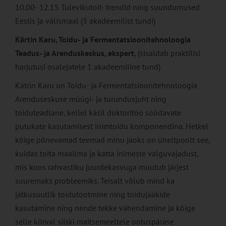
10.00- 12.15 Tulevikutoit- trendid ning suundumused
Eestis ja välismaal (3 akadeemilist tundi)
Kärtin Karu, Toidu- ja Fermentatsioonitehnoloogia
Teadus- ja Arenduskeskus, ekspert
, (sisaldab praktilisi
harjutusi osalejatele 1 akadeemiline tund)
Kätrin Karu on Toidu- ja Fermentatsioonitehnoloogia
Arenduseskuse müügi- ja turundusjuht ning
toiduteadlane, kellel käsil doktoritöö söödavate
putukate kasutamisest inimtoidu komponendina. Hetkel
kõige põnevamad teemad minu jaoks on üheltpoolt see,
kuidas toita maailma ja katta inimeste valguvajadust,
mis koos rahvastiku juurdekasvuga muutub järjest
suuremaks probleemiks. Teisalt võlub mind ka
jätkusuutlik toidutootmine ning toidujääkide
kasutamine ning nende tekke vähendamine ja kõige
selle kõrval siiski maitsemeeltele ootuspärase