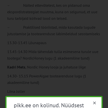
– Näited ettevõtetest, kes on pidanud oma
ekspordistrateegiat muutma, kuna on selgunud, et uue
turu tarbijaid köitvad lood on teised.
– Praktilised tööriistad, mida kasutada lugude
jutustamise ja tootearenduse läbimõeldud seostamiseks
13.30-13.45 Lõunapaus
13.45-14.30 Mida tähendab tulla esimesena turule uue
tootega? NordicHoney lugu (1 akadeemiline tund)
Kadri Mets
, Nordic Honey looja ja juhatuse liige
14.30- 15.15 PowerAlgae tootearenduse lugu (1
akadeemiline tund)
Liina Joller
15.15-16.00 Praktiline harjutus (1 akadeemiline tund)
pikk.ee on kolinud. Nüüdsest