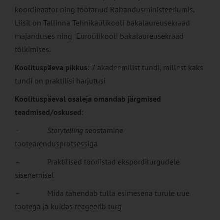
koordinaator ning töötanud Rahandusministeeriumis.
Liisil on Tallinna Tehnikaülikooli bakalaureusekraad
majanduses ning Euroülikooli bakalaureusekraad
tõlkimises.
Koolituspäeva pikkus
: 7 akadeemilist tundi, millest kaks
tundi on praktilisi harjutusi
Koolituspäeval osaleja omandab järgmised
teadmised/oskused
:
–
Storytelling
seostamine
tootearendusprotsessiga
– Praktilised tööriistad eksporditurgudele
sisenemisel
– Mida tähendab tulla esimesena turule uue
tootega ja kuidas reageerib turg