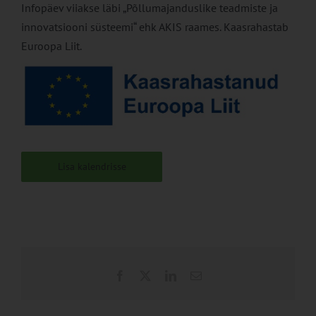
Infopäev viiakse läbi „Põllumajanduslike teadmiste ja
innovatsiooni süsteemi“ ehk AKIS raames. Kaasrahastab
Euroopa Liit.
Lisa kalendrisse
Facebook
X
LinkedIn
Email