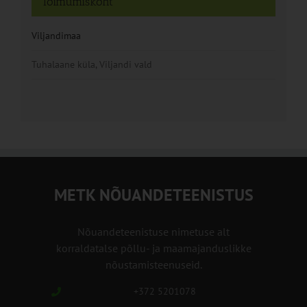
Toimumiskoht
Viljandimaa
Tuhalaane küla, Viljandi vald
METK NÕUANDETEENISTUS
Nõuandeteenistuse nimetuse alt
korraldatalse põllu- ja maamajanduslikke
nõustamisteenuseid.
+372 5201078