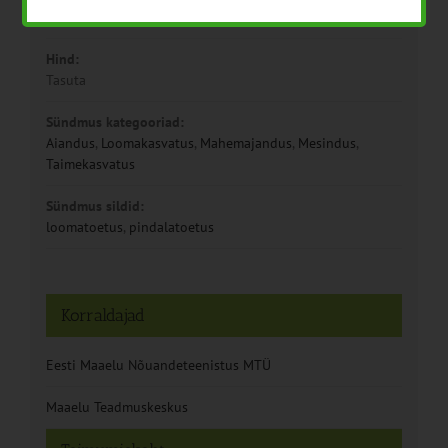
10:00 - 15:00
Hind:
Tasuta
Sündmus kategooriad:
Aiandus
,
Loomakasvatus
,
Mahemajandus
,
Mesindus
,
Taimekasvatus
Sündmus sildid:
loomatoetus
,
pindalatoetus
Korraldajad
Eesti Maaelu Nõuandeteenistus MTÜ
Maaelu Teadmuskeskus