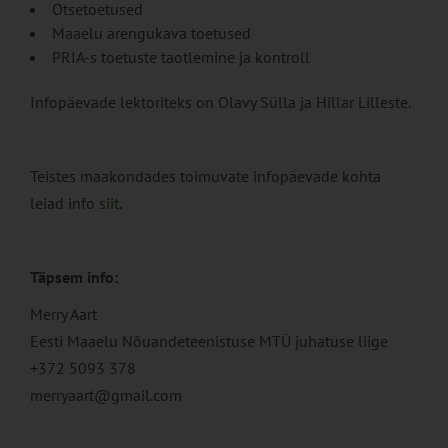
Otsetoetused
Maaelu arengukava toetused
PRIA-s toetuste taotlemine ja kontroll
Infopäevade lektoriteks on Olavy Sülla ja Hillar Lilleste.
Teistes maakondades toimuvate infopäevade kohta
leiad info
siit
.
Täpsem info:
Merry Aart
Eesti Maaelu Nõuandeteenistuse MTÜ juhatuse liige
+372 5093 378
merryaart@gmail.com