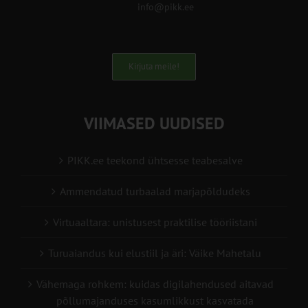
info@pikk.ee
Kirjuta meile!
VIIMASED UUDISED
PIKK.ee teekond ühtsesse teabesalve
Ammendatud turbaalad marjapõldudeks
Virtuaaltara: unistusest praktilise tööriistani
Turuaiandus kui elustiil ja äri: Väike Mahetalu
Vähemaga rohkem: kuidas digilahendused aitavad
põllumajanduses kasumlikkust kasvatada