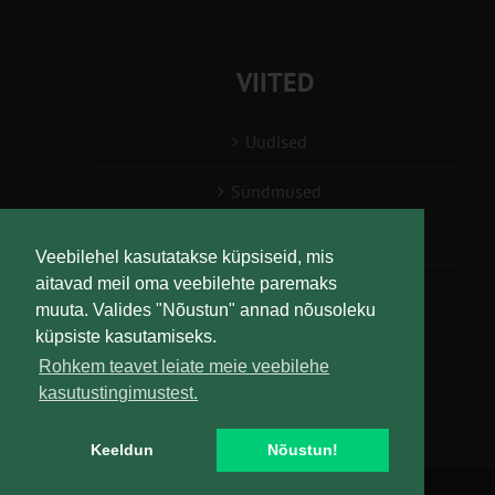
VIITED
Uudised
Sündmused
Konsulent, nõustaja
Veebilehel kasutatakse küpsiseid, mis
aitavad meil oma veebilehte paremaks
Teabesalv
muuta. Valides "Nõustun" annad nõusoleku
küpsiste kasutamiseks.
Liitu uudiskirjaga
Rohkem teavet leiate meie veebilehe
kasutustingimustest.
Keeldun
Nõustun!