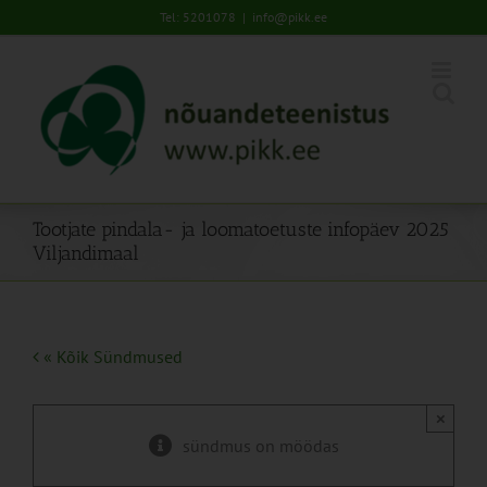
Skip
Tel: 5201078
|
info@pikk.ee
to
content
Tootjate pindala- ja loomatoetuste infopäev 2025
Viljandimaal
« Kõik Sündmused
×
sündmus on möödas