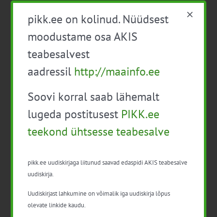
pikk.ee on kolinud. Nüüdsest
Tootjate pindala- ja
Tootjate pindala- ja
moodustame osa AKIS
loomatoetuste infopäev
loomatoetuste infopäev
2025 Ida-Virumaa ja
2025 Hiiumaal
teabesalvest
Lääne-Virumaa
aadressil
http://maainfo.ee
Soovi korral saab lähemalt
lugeda postitusest
PIKK.ee
teekond ühtsesse teabesalve
Detailid
pikk.ee uudiskirjaga liitunud saavad edaspidi AKIS teabesalve
uudiskirja.
Kuupäev:
Uudiskirjast lahkumine on võimalik iga uudiskirja lõpus
17. apr. 2025
olevate linkide kaudu.
Aeg: