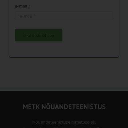
e-mail
*
Liitu uudiskirjaga
METK NÕUANDETEENISTUS
Nõuandeteenistuse nimetuse alt