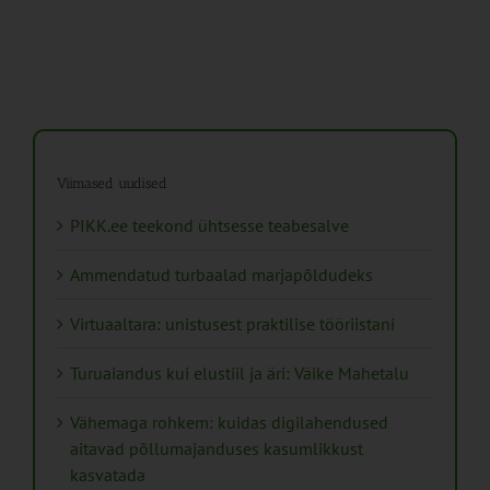
Viimased uudised
PIKK.ee teekond ühtsesse teabesalve
Ammendatud turbaalad marjapõldudeks
Virtuaaltara: unistusest praktilise tööriistani
Turuaiandus kui elustiil ja äri: Väike Mahetalu
Vähemaga rohkem: kuidas digilahendused
aitavad põllumajanduses kasumlikkust
kasvatada