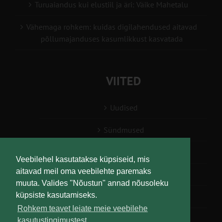
Turuaiandus kui elustiil ja äri: Väike Mahetalu
Vähemaga rohkem: kuidas digilahendused aitavad
põllumajanduses kasumlikkust kasvatada
VIITED
Uudised
Sündmused
Konsulent, nõustaja
Veebilehel kasutatakse küpsiseid, mis
aitavad meil oma veebilehte paremaks
Teabesalv
muuta. Valides "Nõustun" annad nõusoleku
küpsiste kasutamiseks.
Liitu uudiskirjaga
Rohkem teavet leiate meie veebilehe
kasutustingimustest.