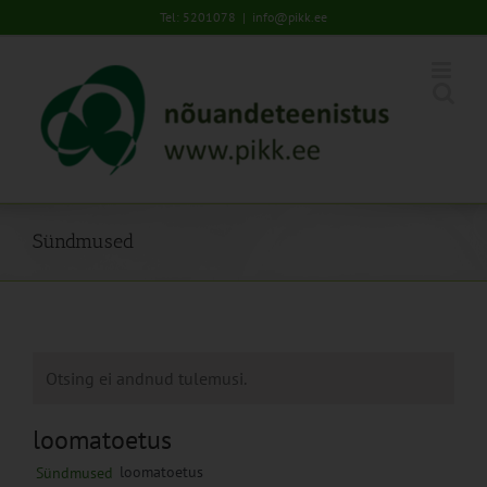
Skip
Tel: 5201078
|
info@pikk.ee
to
content
Sündmused
Otsing ei andnud tulemusi.
loomatoetus
loomatoetus
Sündmused