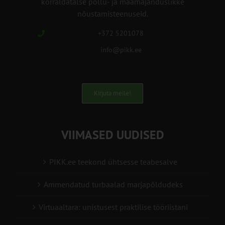
korraldatalse põllu- ja maamajanduslikke
nõustamisteenuseid.
+372 5201078
info@pikk.ee
Kirjuta meile!
VIIMASED UUDISED
PIKK.ee teekond ühtsesse teabesalve
Ammendatud turbaalad marjapõldudeks
Virtuaaltara: unistusest praktilise tööriistani