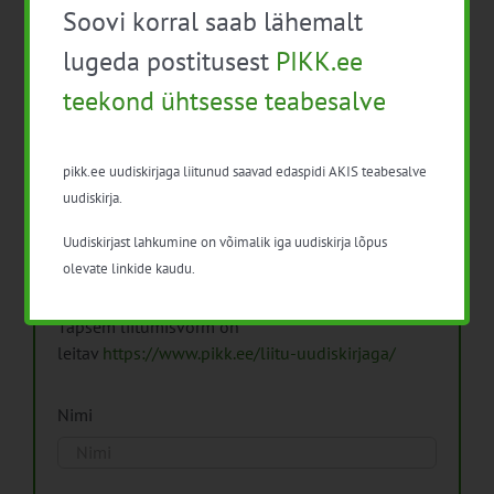
Soovi korral saab lähemalt
Arhiiv
lugeda postitusest
PIKK.ee
teekond ühtsesse teabesalve
pikk.ee uudiskirjaga liitunud saavad edaspidi AKIS teabesalve
Pikk.ee uudiskirjaga liitumine.
uudiskirja.
Uudiskirjast lahkumine on võimalik iga uudiskirja lõpus
Isikuandmeid töötleme vastavalt
Isikuandmete
olevate linkide kaudu.
töötlemise põhimõtetele
Täpsem liitumisvorm on
leitav
https://www.pikk.ee/liitu-uudiskirjaga/
Nimi