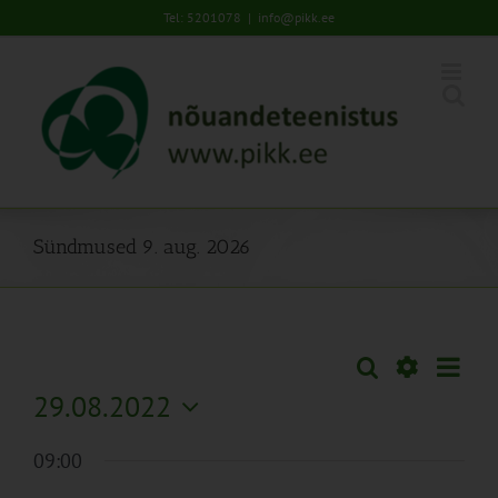
Skip
Tel: 5201078
|
info@pikk.ee
to
content
Sündmused 9. aug. 2026
Sünd
Otsi
Sündmused
Päev
Views
Näita
29.08.2022
Search
Naviga
Filtreid
Vali
and
09:00
kuupäev.
Views