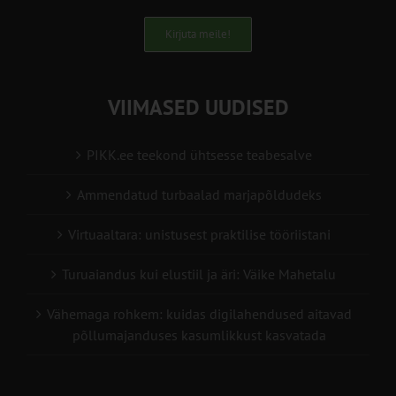
Kirjuta meile!
VIIMASED UUDISED
PIKK.ee teekond ühtsesse teabesalve
Ammendatud turbaalad marjapõldudeks
Virtuaaltara: unistusest praktilise tööriistani
Turuaiandus kui elustiil ja äri: Väike Mahetalu
Vähemaga rohkem: kuidas digilahendused aitavad
põllumajanduses kasumlikkust kasvatada