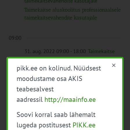
taimekaitsevahendite kasutajale
Taimekaitse aluskoolitus professionaalsele
taimekaitsevahendite kasutajale
09:00
31. aug. 2022 09:00
-
18:00
Taimekaitse
aluskoolitus professionaalsele
taimekaitsevahendite kasutajale
pikk.ee on kolinud. Nüüdsest
Taimekaitse aluskoolitus professionaalsele
moodustame osa AKIS
taimekaitsevahendite kasutajale
teabesalvest
aadressil
http://maainfo.ee
Soovi korral saab lähemalt
Eelmine päev
Järgmine päev
lugeda postitusest
PIKK.ee