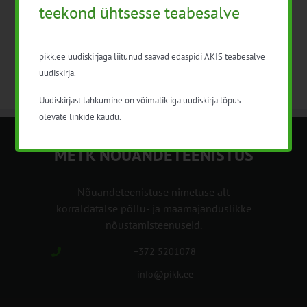
teekond ühtsesse teabesalve
Telli kalender
pikk.ee uudiskirjaga liitunud saavad edaspidi AKIS teabesalve
uudiskirja.
Uudiskirjast lahkumine on võimalik iga uudiskirja lõpus
olevate linkide kaudu.
METK NÕUANDETEENISTUS
Nõuandeteenistuse nimetuse alt
korraldatalse põllu- ja maamajanduslikke
nõustamisteenuseid.
+372 5201078
info@pikk.ee