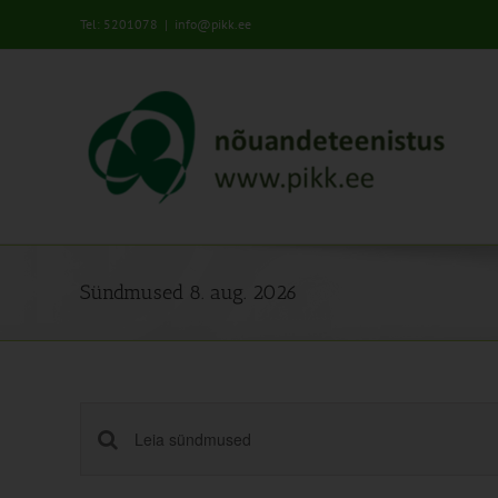
Skip
Tel: 5201078
|
info@pikk.ee
to
content
Sündmused 8. aug. 2026
Sündmused
Enter
Keyword.
Search