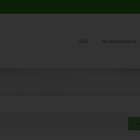
AKIS
Nõuandeteenistus
L