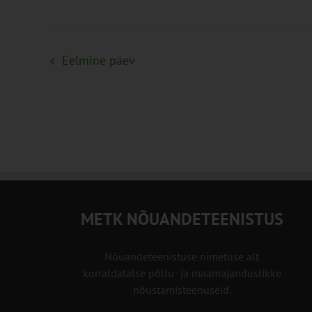
Eelmine päev
METK NÕUANDETEENISTUS
Nõuandeteenistuse nimetuse alt
korraldatalse põllu- ja maamajanduslikke
nõustamisteenuseid.