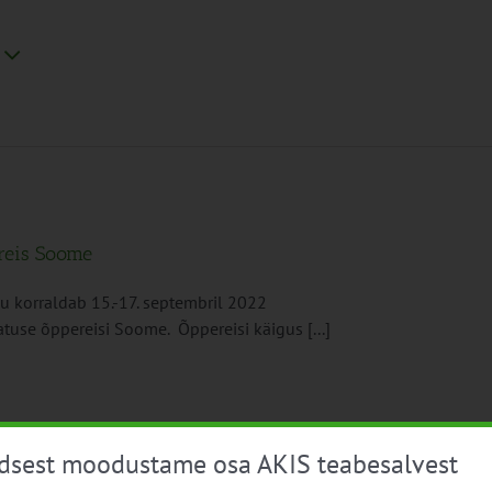
reis Soome
korraldab 15.-17. septembril 2022
se õppereisi Soome. Õppereisi käigus [...]
üdsest moodustame osa AKIS teabesalvest