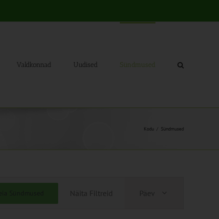
Valdkonnad
Uudised
Sündmused
Kodu
Sündmused
Sündmus
Näita Filtreid
Päev
eia Sündmused
Views
Navigation