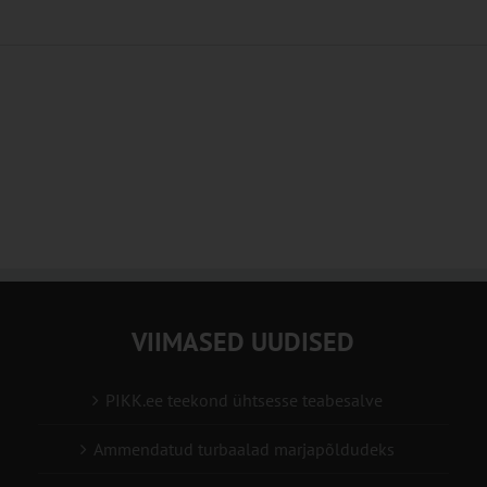
VIIMASED UUDISED
PIKK.ee teekond ühtsesse teabesalve
Ammendatud turbaalad marjapõldudeks