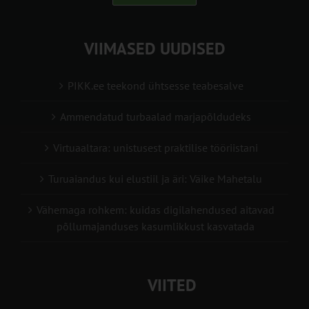
VIIMASED UUDISED
PIKK.ee teekond ühtsesse teabesalve
Ammendatud turbaalad marjapõldudeks
Virtuaaltara: unistusest praktilise tööriistani
Turuaiandus kui elustiil ja äri: Väike Mahetalu
Vähemaga rohkem: kuidas digilahendused aitavad
põllumajanduses kasumlikkust kasvatada
VIITED