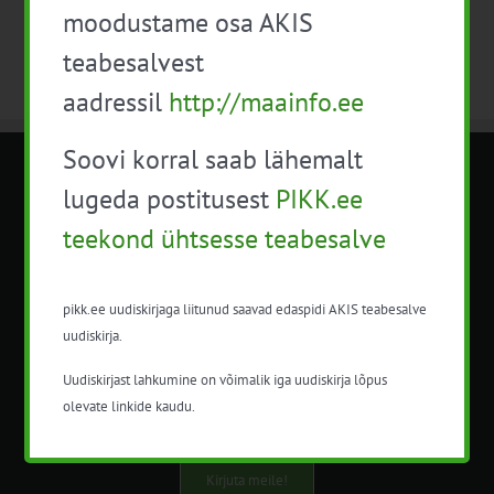
moodustame osa AKIS
teabesalvest
aadressil
http://maainfo.ee
Soovi korral saab lähemalt
METK NÕUANDETEENISTUS
lugeda postitusest
PIKK.ee
teekond ühtsesse teabesalve
Nõuandeteenistuse nimetuse alt
korraldatalse põllu- ja maamajanduslikke
nõustamisteenuseid.
pikk.ee uudiskirjaga liitunud saavad edaspidi AKIS teabesalve
uudiskirja.
+372 5201078
Uudiskirjast lahkumine on võimalik iga uudiskirja lõpus
info@pikk.ee
olevate linkide kaudu.
Kirjuta meile!