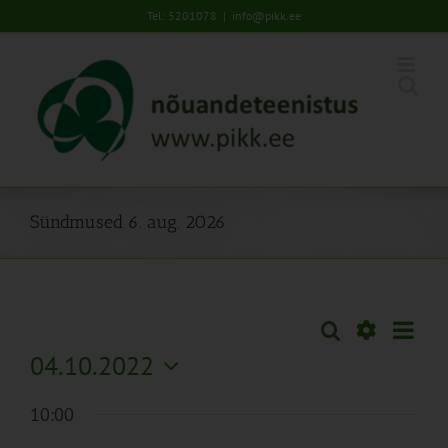
Skip
Tel: 5201078
|
info@pikk.ee
to
content
Sündmused 6. aug. 2026
Sünd
Otsi
Sündmused
Päev
Views
Näita
04.10.2022
Search
Naviga
Filtreid
Vali
and
10:00
kuupäev.
Views