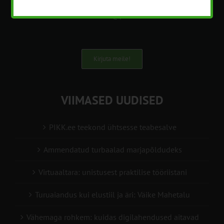
info@pikk.ee
Kirjuta meile!
VIIMASED UUDISED
PIKK.ee teekond ühtsesse teabesalve
Ammendatud turbaalad marjapõldudeks
Virtuaaltara: unistusest praktilise tööriistani
Turuaiandus kui elustiil ja äri: Väike Mahetalu
Vähemaga rohkem: kuidas digilahendused aitavad