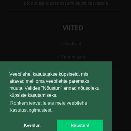
põllumajanduses kasumlikkust kasvatada
VIITED
Uudised
Sündmused
Konsulent, nõustaja
Veebilehel kasutatakse küpsiseid, mis
aitavad meil oma veebilehte paremaks
Teabesalv
muuta. Valides "Nõustun" annad nõusoleku
küpsiste kasutamiseks.
Liitu uudiskirjaga
Rohkem teavet leiate meie veebilehe
kasutustingimustest.
Keeldun
Nõustun!