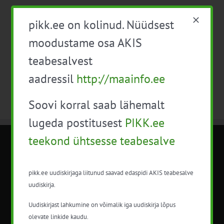
Eelmine päev
Järgmine päev
pikk.ee on kolinud. Nüüdsest
moodustame osa AKIS
Telli kalender
teabesalvest
aadressil
http://maainfo.ee
Soovi korral saab lähemalt
lugeda postitusest
PIKK.ee
teekond ühtsesse teabesalve
METK NÕUANDETEENISTUS
pikk.ee uudiskirjaga liitunud saavad edaspidi AKIS teabesalve
Nõuandeteenistuse nimetuse alt
uudiskirja.
korraldatalse põllu- ja maamajanduslikke
nõustamisteenuseid.
Uudiskirjast lahkumine on võimalik iga uudiskirja lõpus
olevate linkide kaudu.
+372 5201078