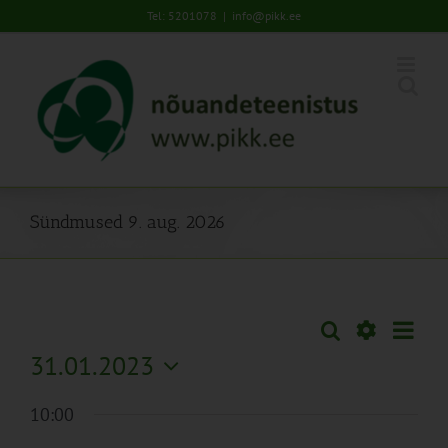
Skip
Tel: 5201078
|
info@pikk.ee
to
content
Sündmused 9. aug. 2026
Sünd
Otsi
Sündmused
Päev
Views
Näita
31.01.2023
Search
Naviga
Filtreid
Vali
and
10:00
kuupäev.
Views