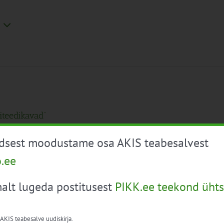
teedikavad“
 Lihaveisega õppereisi Inglismaale „Rohumaa
üdsest moodustame osa AKIS teabesalvest
o.ee
alt lugeda postitusest
PIKK.ee teekond ühts
 AKIS teabesalve uudiskirja.