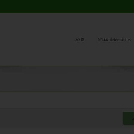
AKIS
Nõuandeteenistus
L