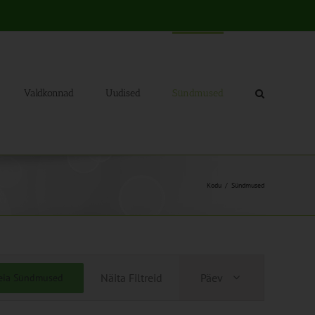
Valdkonnad
Uudised
Sündmused
Kodu
Sündmused
Sündmus
Näita Filtreid
Päev
eia Sündmused
Views
Navigation