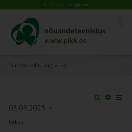
Skip
Tel: 5201078
|
info@pikk.ee
to
content
Sündmused 8. aug. 2026
Sünd
Otsi
Sündmused
Päev
Views
Näita
03.08.2023
Search
Naviga
Filtreid
Vali
and
Jätkub..
kuupäev.
Views