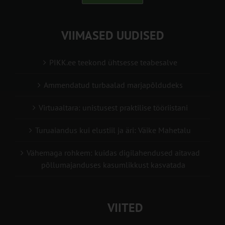
VIIMASED UUDISED
PIKK.ee teekond ühtsesse teabesalve
Ammendatud turbaalad marjapõldudeks
Virtuaaltara: unistusest praktilise tööriistani
Turuaiandus kui elustiil ja äri: Väike Mahetalu
Vähemaga rohkem: kuidas digilahendused aitavad
põllumajanduses kasumlikkust kasvatada
VIITED