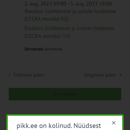
Navigation
2. aug. 2023 09:00
-
3. aug. 2023 18:00
Koolitus Suhtlemine ja suhete hoidmine
(CECRA moodul 02)
Koolitus Suhtlemine ja suhete hoidmine
(CECRA moodul 02)
Järvamaa
Järvamaa
Eelmine päev
Järgmine päev
Telli kalender
pikk.ee on kolinud. Nüüdsest