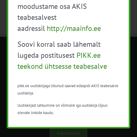
moodustame osa AKIS
teabesalvest
aadressil
http://maainfo.ee
Soovi korral saab lähemalt
METK NÕUANDETEENISTUS
lugeda postitusest
PIKK.ee
teekond ühtsesse teabesalve
Nõuandeteenistuse nimetuse alt
korraldatalse põllu- ja maamajanduslikke
nõustamisteenuseid.
pikk.ee uudiskirjaga liitunud saavad edaspidi AKIS teabesalve
uudiskirja.
+372 5201078
Uudiskirjast lahkumine on võimalik iga uudiskirja lõpus
info@pikk.ee
olevate linkide kaudu.
Kirjuta meile!