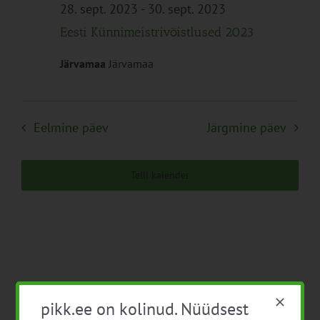
Navigation
28. sept. 2023
-
30. sept. 2023
Eesti Künnimeistrivõistlused 2023
Järvamaa
Järvamaa
Eelmine päev
Järgmine päev
Telli kalender
pikk.ee on kolinud. Nüüdsest