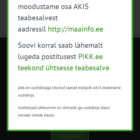
moodustame osa AKIS
teabesalvest
aadressil
http://maainfo.ee
Soovi korral saab lähemalt
METK NÕUANDETEENISTUS
lugeda postitusest
PIKK.ee
teekond ühtsesse teabesalve
Nõuandeteenistuse nimetuse alt
korraldatalse põllu- ja maamajanduslikke
nõustamisteenuseid.
pikk.ee uudiskirjaga liitunud saavad edaspidi AKIS teabesalve
uudiskirja.
+372 5201078
Uudiskirjast lahkumine on võimalik iga uudiskirja lõpus
info@pikk.ee
olevate linkide kaudu.
Kirjuta meile!