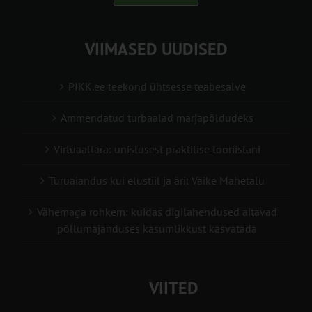
VIIMASED UUDISED
PIKK.ee teekond ühtsesse teabesalve
Ammendatud turbaalad marjapõldudeks
Virtuaaltara: unistusest praktilise tööriistani
Turuaiandus kui elustiil ja äri: Väike Mahetalu
Vähemaga rohkem: kuidas digilahendused aitavad
põllumajanduses kasumlikkust kasvatada
VIITED