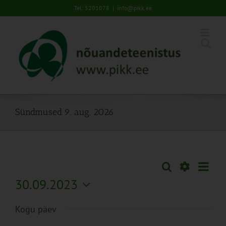
Skip
Tel: 5201078
|
info@pikk.ee
to
content
Sündmused 9. aug. 2026
Sünd
Otsi
Sündmused
Päev
Views
Näita
30.09.2023
Search
Naviga
Filtreid
Vali
and
Kogu päev
kuupäev.
Views